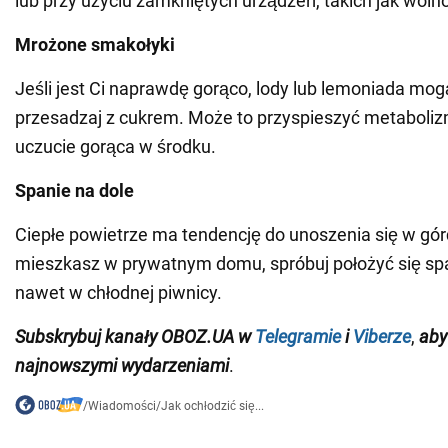
lub przy użyciu zamkniętych urządzeń, takich jak woln
Mrożone smakołyki
Jeśli jest Ci naprawdę gorąco, lody lub lemoniada mog
przesadzaj z cukrem. Może to przyspieszyć metaboli
uczucie gorąca w środku.
Spanie na dole
Ciepłe powietrze ma tendencję do unoszenia się w górę,
mieszkasz w prywatnym domu, spróbuj położyć się spa
nawet w chłodnej piwnicy.
Subskrybuj kanały OBOZ.UA w
Telegramie
i
Viberze
,
aby
najnowszymi wydarzeniami
.
/
Wiadomości
/
Jak ochłodzić się...