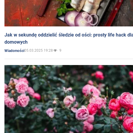
Jak w sekundę oddzielić śledzie od ości: prosty life hack d
domowych
05.03.2025 19:28
9
Wiadomości