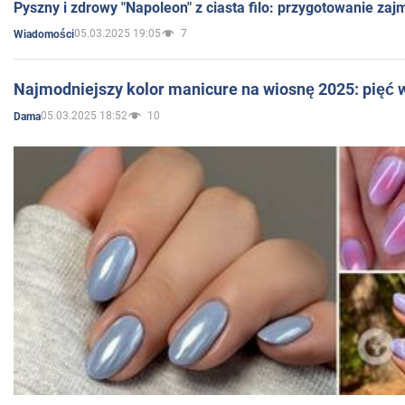
Pyszny i zdrowy "Napoleon" z ciasta filo: przygotowanie zaj
05.03.2025 19:05
7
Wiadomości
Najmodniejszy kolor manicure na wiosnę 2025: pięć
05.03.2025 18:52
10
Dama