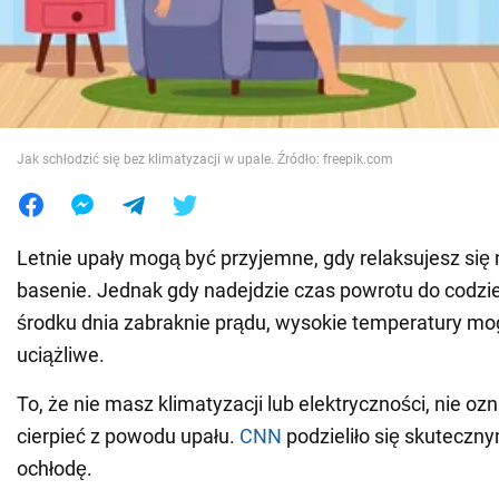
Wojna na Ukrainie
Świat
Jak schłodzić się bez klimatyzacji w upale. Źródło: freepik.com
Jedzenie
Letnie upały mogą być przyjemne, gdy relaksujesz się n
basenie. Jednak gdy nadejdzie czas powrotu do codzie
środku dnia zabraknie prądu, wysokie temperatury mo
uciążliwe.
To, że nie masz klimatyzacji lub elektryczności, nie oz
cierpieć z powodu upału.
CNN
podzieliło się skuteczn
ochłodę.