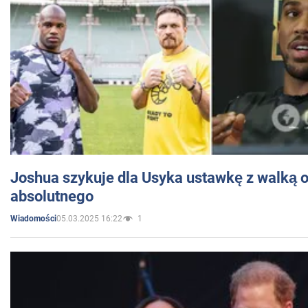
Joshua szykuje dla Usyka ustawkę z walką o 
absolutnego
05.03.2025 16:22
1
Wiadomości