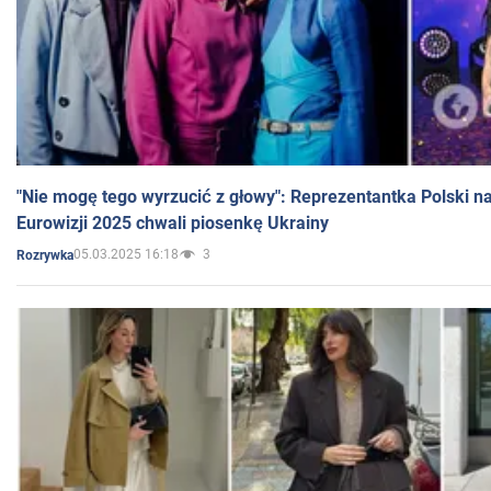
"Nie mogę tego wyrzucić z głowy": Reprezentantka Polski n
Eurowizji 2025 chwali piosenkę Ukrainy
05.03.2025 16:18
3
Rozrywka