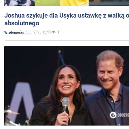
Joshua szykuje dla Usyka ustawkę z walką o 
absolutnego
05.03.2025 16:22
1
Wiadomości