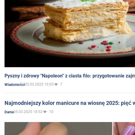
Pyszny i zdrowy "Napoleon" z ciasta filo: przygotowanie zaj
05.03.2025 19:05
7
Wiadomości
Najmodniejszy kolor manicure na wiosnę 2025: pięć
05.03.2025 18:52
10
Dama