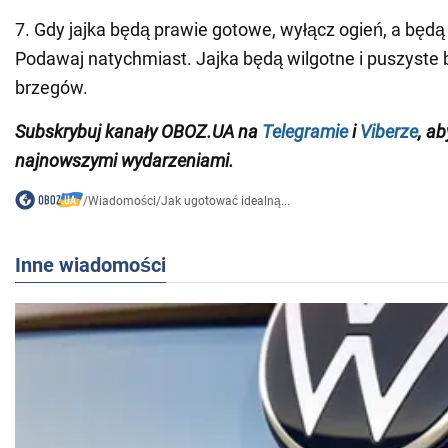
7. Gdy jajka będą prawie gotowe, wyłącz ogień, a będą
Podawaj natychmiast. Jajka będą wilgotne i puszyst
brzegów.
Subskrybuj
kanały
OBOZ
.
UA na
Telegramie
i
Viberze
, a
najnowszymi wydarzeniami.
/
Wiadomości
/
Jak ugotować idealną...
Inne wiadomości