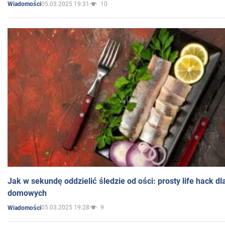
05.03.2025 19:31
10
Wiadomości
Jak w sekundę oddzielić śledzie od ości: prosty life hack d
domowych
05.03.2025 19:28
9
Wiadomości