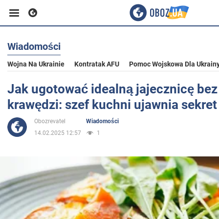
Wiadomości
Biznes
Wojna Na Ukrainie
Kontratak AFU
Pomoc Wojskowa Dla Ukrain
Sport
Jak ugotować idealną jajecznicę be
krawędzi: szef kuchni ujawnia sekret
Rozrywka
Obozrevatel
Wiadomości
14.02.2025 12:57
1
Życie
Polityka
Społeczeństwo