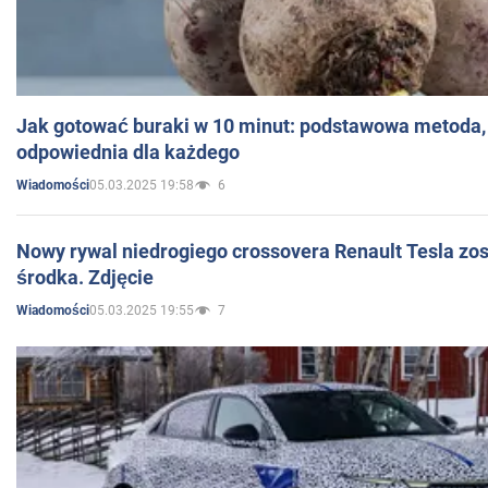
Jak gotować buraki w 10 minut: podstawowa metoda, 
odpowiednia dla każdego
05.03.2025 19:58
6
Wiadomości
Nowy rywal niedrogiego crossovera Renault Tesla zo
środka. Zdjęcie
05.03.2025 19:55
7
Wiadomości