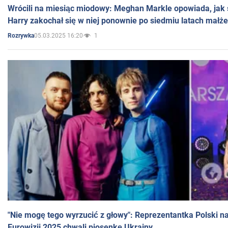
Wrócili na miesiąc miodowy: Meghan Markle opowiada, jak s
Harry zakochał się w niej ponownie po siedmiu latach małż
05.03.2025 16:20
1
Rozrywka
"Nie mogę tego wyrzucić z głowy": Reprezentantka Polski n
Eurowizji 2025 chwali piosenkę Ukrainy