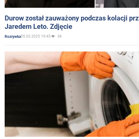
Durow został zauważony podczas kolacji prz
Jaredem Leto. Zdjęcie
05.03.2025 19:45
36
Rozrywka