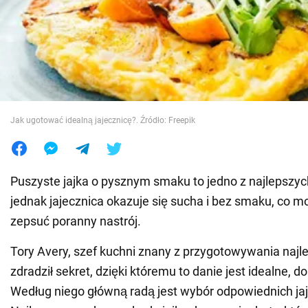
Wojna na Ukrainie
Świat
Jedzenie
Jak ugotować idealną jajecznicę?. Źródło: Freepik
Puszyste jajka o pysznym smaku to jedno z najlepszyc
jednak jajecznica okazuje się sucha i bez smaku, co 
zepsuć poranny nastrój.
Tory Avery, szef kuchni znany z przygotowywania najlep
zdradził sekret, dzięki któremu to danie jest idealne, d
Według niego główną radą jest wybór odpowiednich jaj