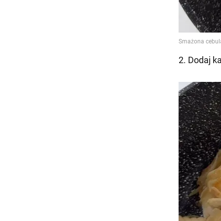
2️. Dodaj k