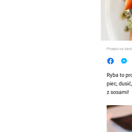
Jedzeni
Przepis na dani
Ryba to pro
piec, dusi
z sosami!