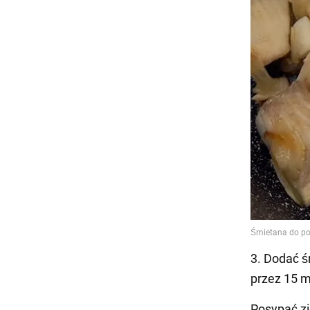
3️. Dodać 
przez 15 m
Posypać z