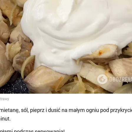
śmietanę, sól, pieprz i dusić na małym ogniu pod przykryc
inut.
iołami podczas serwowania!