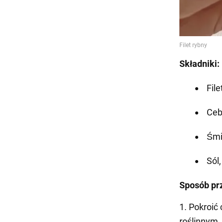
Składniki:
File
Ceb
Śmi
Sól,
Sposób pr
1️. Pokroić
roślinnym.