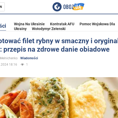
N
Wojna Na Ukrainie
Kontratak AFU
Pomoc Wojskowa Dla
ści
Ukrainy
Wołodymyr Zełenski
tować filet rybny w smaczny i orygina
: przepis na zdrowe danie obiadowe
ka
 Melnichenko
Wiadomości
.2024 18:16
1
eństwo
a Ukrainie