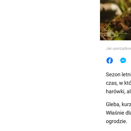
Jedzeni
Jak uporządkowa
Sezon letni
czas, w kt
harówki, a
Gleba, kurz
Właśnie d
ogrodzie.