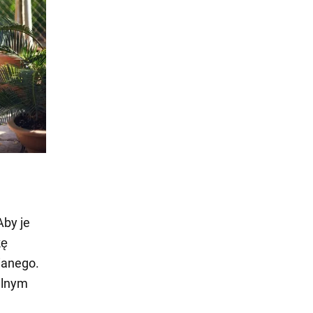
Aby je
kę
ianego.
alnym