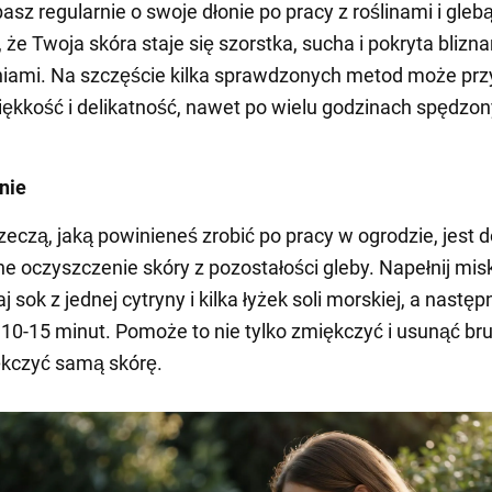
basz regularnie o swoje dłonie po pracy z roślinami i gle
 że Twoja skóra staje się szorstka, sucha i pokryta blizna
iami. Na szczęście kilka sprawdzonych metod może prz
ękkość i delikatność, nawet po wielu godzinach spędzo
nie
zeczą, jaką powinieneś zrobić po pracy w ogrodzie, jest 
tne oczyszczenie skóry z pozostałości gleby. Napełnij mis
 sok z jednej cytryny i kilka łyżek soli morskiej, a nastę
 10-15 minut. Pomoże to nie tylko zmiękczyć i usunąć bru
ękczyć samą skórę.