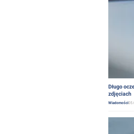
Długo ocz
zdjęciach
05.
Wiadomości