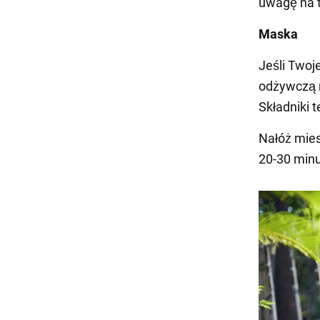
uwagę na t
Maska
Jeśli Twoj
odżywczą m
Składniki t
Nałóż mies
20-30 minu