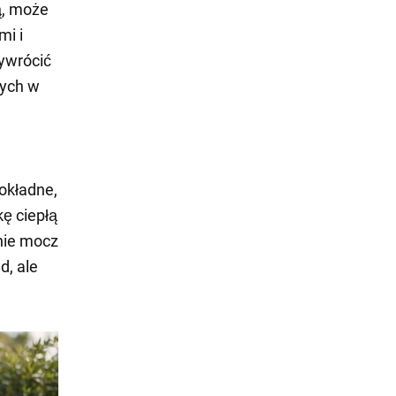
bą, może
mi i
ywrócić
nych w
dokładne,
kę ciepłą
pnie mocz
d, ale