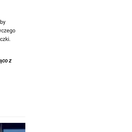
aby
ywczego
czki.
żąco z