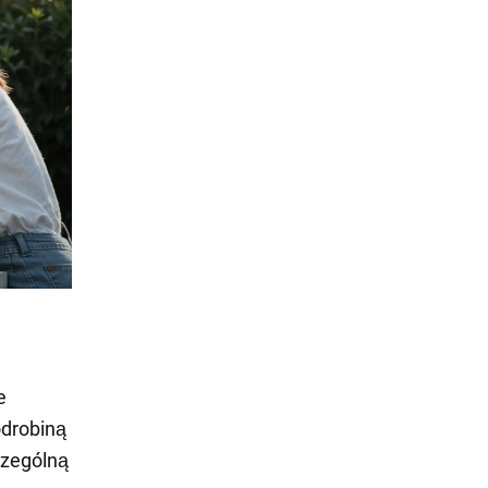
e
odrobiną
czególną