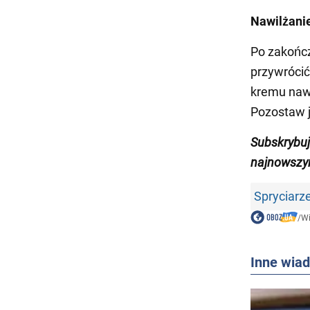
Nawilżani
Po zakończ
przywrócić
kremu nawi
Pozostaw j
Subskrybu
najnowszy
Spryciarz
/
W
Inne wia