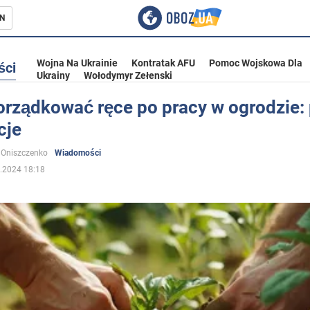
N
Wojna Na Ukrainie
Kontratak AFU
Pomoc Wojskowa Dla
ści
Ukrainy
Wołodymyr Zełenski
orządkować ręce po pracy w ogrodzie: 
cje
ka
 Oniszczenko
Wiadomości
.2024 18:18
eństwo
a Ukrainie