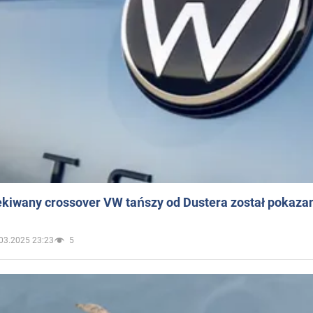
ekiwany crossover VW tańszy od Dustera został pokaza
03.2025 23:23
5