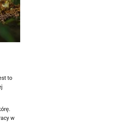
est to
j
kórę.
pracy w