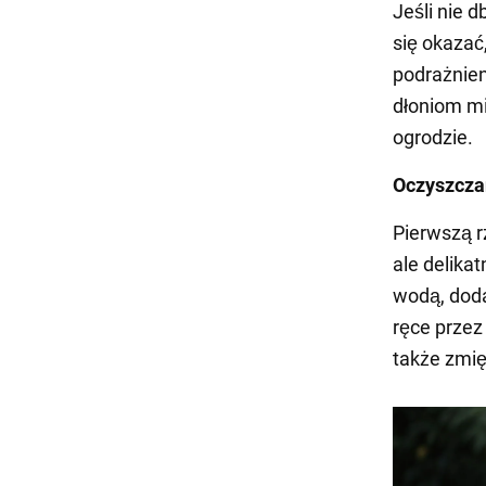
Jeśli nie d
się okazać,
podrażnien
dłoniom mi
ogrodzie.
Oczyszcza
Pierwszą r
ale delika
wodą, dodaj
ręce przez
także zmi