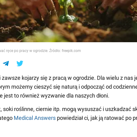
e
ć ręce po pracy w ogrodzie. Źródło: freepik.com
 zawsze kojarzy się z pracą w ogrodzie. Dla wielu z nas j
órym możemy cieszyć się naturą i odpocząć od codzienne
le jest to również wyzwanie dla naszych dłoni.
, soki roślinne, ciernie itp. mogą wysuszać i uszkadzać s
latego
Medical Answers
powiedział ci, jak ją ratować po 