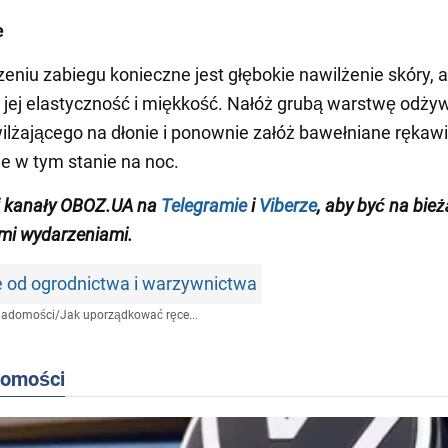
e
eniu zabiegu konieczne jest głębokie nawilżenie skóry, 
 jej elastyczność i miękkość. Nałóż grubą warstwę odż
lżającego na dłonie i ponownie załóż bawełniane rękawi
e w tym stanie na noc.
j kanały OBOZ.UA na
Telegramie
i
Viberze
, aby być na bie
mi wydarzeniami
.
e od ogrodnictwa i warzywnictwa
iadomości
/
Jak uporządkować ręce...
domości