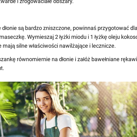
warde i zrogowaciałe obszary.
e dłonie są bardzo zniszczone, powinnaś przygotować dla
aseczkę. Wymieszaj 2 łyżki miodu i 1 łyżkę oleju koko
e mają silne właściwości nawilżające i lecznicze.
zankę równomiernie na dłonie i załóż bawełniane rękawi
t.