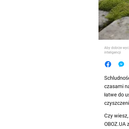
Jedzeni
Aby dobrze wycz
inteligencji
Schludność
czasami na
łatwe do u
czyszczeni
Czy wiesz,
OBOZ.UA ze