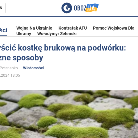
N
Wojna Na Ukrainie
Kontratak AFU
Pomoc Wojskowa Dla
ści
Ukrainy
Wołodymyr Zełenski
yścić kostkę brukową na podwórku:
zne sposoby
ka
 Poterianko
Wiadomości
.2024 13:05
eństwo
a Ukrainie