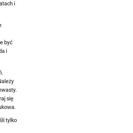
atach i
e
że być
a i
ń.
Należy
hwasty.
aj się
rukowa.
li tylko