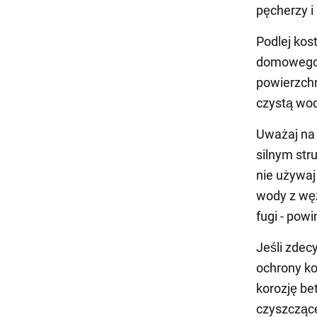
pęcherzy i
Podlej kos
domowego d
powierzchn
czystą wo
Uważaj na 
silnym str
nie używaj
wody z węż
fugi - pow
Jeśli zdec
ochrony ko
korozję be
czyszczące