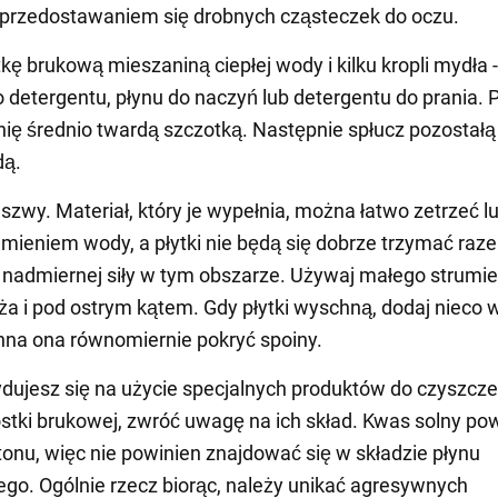
 przedostawaniem się drobnych cząsteczek do oczu.
tkę brukową mieszaniną ciepłej wody i kilku kropli mydła -
etergentu, płynu do naczyń lub detergentu do prania. P
ię średnio twardą szczotką. Następnie spłucz pozostałą
dą.
szwy. Materiał, który je wypełnia, można łatwo zetrzeć 
umieniem wody, a płytki nie będą się dobrze trzymać raz
 nadmiernej siły w tym obszarze. Używaj małego strumie
a i pod ostrym kątem. Gdy płytki wyschną, dodaj nieco w
inna ona równomiernie pokryć spoiny.
ydujesz się na użycie specjalnych produktów do czyszcze
stki brukowej, zwróć uwagę na ich skład. Kwas solny po
tonu, więc nie powinien znajdować się w składzie płynu
go. Ogólnie rzecz biorąc, należy unikać agresywnych