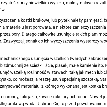
j czystości przy niewielkim wysiłku, maksymalnych rezult
ów.
yszczenia kostki brukowej lub płytek należy pamiętać, ż
ia materiału jest porowata, a niektóre zanieczyszczenia
 przez pory. Dlatego całkowite usunięcie takich plam mo
. Zazwyczaj jednak do ich wyczyszczenia wystarczy wod
 mechanicznego usunięcia wszelkich twardych zabrudze
b zdmuchnij ze ścieżki liście, piasek, małe kamienie itp. 
unąć wszelką roślinność w stawach, taką jak mech lub c
ystko, co możesz, a resztę usuń specjalną szczotką. Star
 zarysować materiału, z którego wykonana jest kostka b
ochronny, taki jak rękawice i okulary ochronne. Nawet jeś
stkę brukową wodą. Uchroni Cię to przed powstawaniem