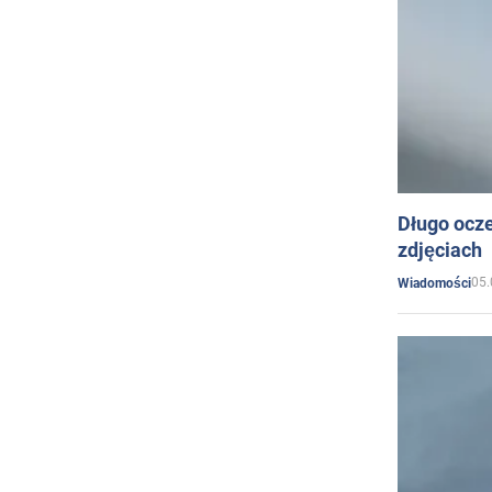
Długo ocz
zdjęciach
05.
Wiadomości