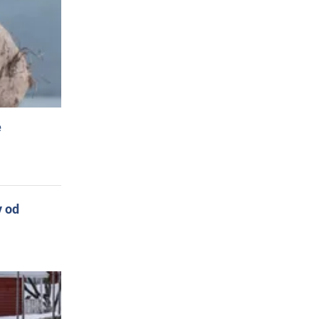
e
y od