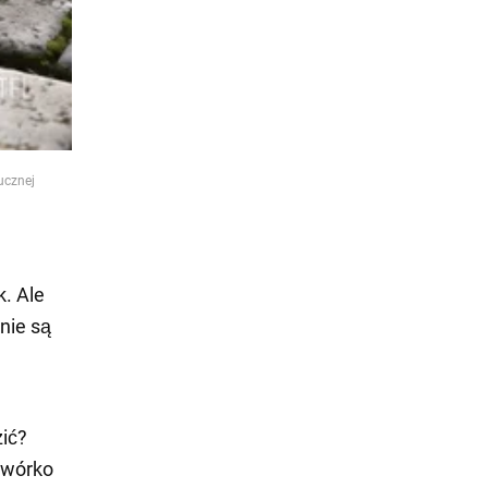
ucznej
k. Ale
nie są
zić?
dwórko