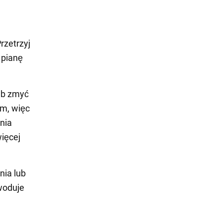
rzetrzyj
 pianę
lub zmyć
em, więc
nia
ięcej
nia lub
woduje