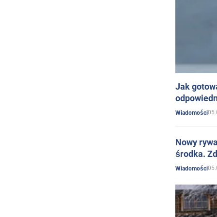
Jak gotow
odpowiedn
05.
Wiadomości
Nowy rywal
środka. Zd
05.
Wiadomości