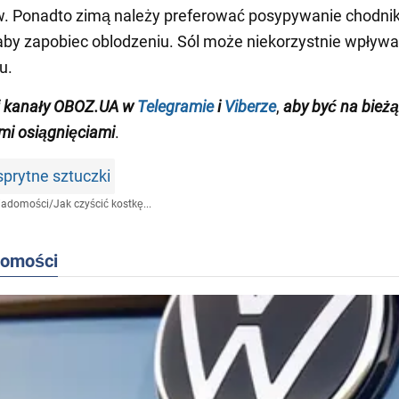
w. Ponadto zimą należy preferować posypywanie chodni
aby zapobiec oblodzeniu. Sól może niekorzystnie wpływa
u.
j kanały OBOZ.UA w
Telegramie
i
Viberze
,
aby być na bieżą
i osiągnięciami
.
rytne sztuczki
iadomości
/
Jak czyścić kostkę...
domości