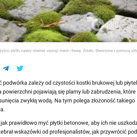
e
yścić płytki, należy również usunąć mech i trawę. Źródło: Stworzone z pomocą szt
 podwórka zależy od czystości kostki brukowej lub płyte
 powierzchni pojawiają się plamy lub zabrudzenia, które 
sunięcia zwykłą wodą. Na tym polega złożoność takiego
a.
 jak prawidłowo myć płytki betonowe, aby ich nie uszkod
brał wskazówki od profesjonalistów, jak przywrócić po