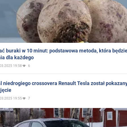
ać buraki w 10 minut: podstawowa metoda, która będzi
ia dla każdego
03.2025 19:58
6
 niedrogiego crossovera Renault Tesla został pokazan
jęcie
03.2025 19:55
7