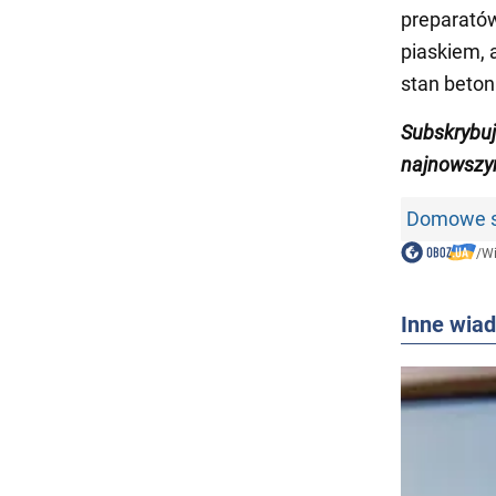
preparató
piaskiem, 
stan beton
Subskrybu
najnowszym
Domowe sp
/
W
Inne wia