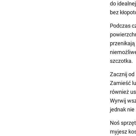
do idealne
bez kłopot
Podczas cz
powierzchn
przenikają
niemożliwe
szczotka.
Zacznij od
Zamieść lu
również us
Wyrwij wsz
jednak nie
Noś sprzęt 
myjesz ko