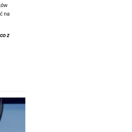
ków
ć na
co z