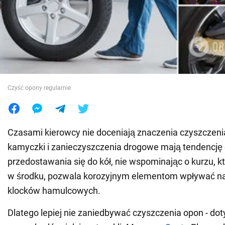
Wojna na Ukrainie
Świat
Jedzenie
Czyść opony regularnie
Czasami kierowcy nie doceniają znaczenia czyszczeni
kamyczki i zanieczyszczenia drogowe mają tendencję
przedostawania się do kół, nie wspominając o kurzu, k
w środku, pozwala korozyjnym elementom wpływać n
klocków hamulcowych.
Dlatego lepiej nie zaniedbywać czyszczenia opon - do