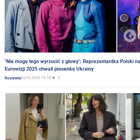
"Nie mogę tego wyrzucić z głowy": Reprezentantka Polski n
Eurowizji 2025 chwali piosenkę Ukrainy
05.03.2025 16:18
3
Rozrywka