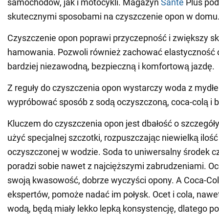
samochodów, jak i motocykli. Magazyn
Sante
Plus podz
skutecznymi sposobami na czyszczenie opon w domu
Czyszczenie opon poprawi przyczepność i zwiększy s
hamowania. Pozwoli również zachować elastyczność 
bardziej niezawodną, bezpieczną i komfortową jazdę.
Z reguły do czyszczenia opon wystarczy woda z mydłe
wypróbować sposób z sodą oczyszczoną, coca-colą i 
Kluczem do czyszczenia opon jest dbałość o szczegół
użyć specjalnej szczotki, rozpuszczając niewielką iloś
oczyszczonej w wodzie. Soda to uniwersalny środek cz
poradzi sobie nawet z najcięższymi zabrudzeniami. Oc
swoją kwasowość, dobrze wyczyści opony. A Coca-Col
ekspertów, pomoże nadać im połysk. Ocet i cola, nawe
wodą, będą miały lekko lepką konsystencję, dlatego p