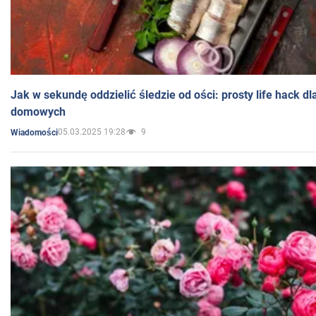
Jak w sekundę oddzielić śledzie od ości: prosty life hack d
domowych
05.03.2025 19:28
9
Wiadomości