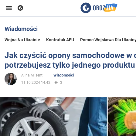
Wiadomości
Biznes
Wojna Na Ukrainie
Kontratak AFU
Pomoc Wojskowa Dla Ukrain
Sport
Jak czyścić opony samochodowe w
potrzebujesz tylko jednego produktu
Rozrywka
Alina Milsent
Wiadomości
11.10.2024 14:42
3
Życie
Polityka
Społeczeństwo