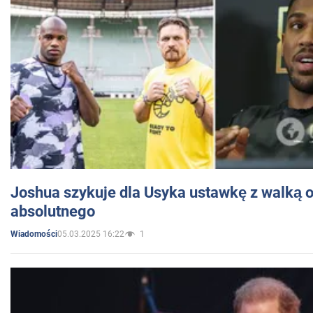
Joshua szykuje dla Usyka ustawkę z walką o 
absolutnego
05.03.2025 16:22
1
Wiadomości