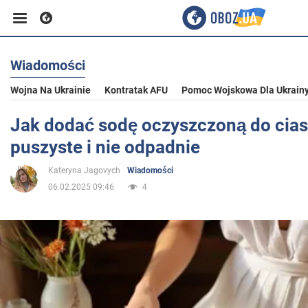
Wiadomości
Biznes
Wojna Na Ukrainie
Kontratak AFU
Pomoc Wojskowa Dla Ukrain
Sport
Jak dodać sodę oczyszczoną do ciast
puszyste i nie odpadnie
Rozrywka
Kateryna Jagovych
Wiadomości
06.02.2025 09:46
4
Życie
Polityka
Społeczeństwo