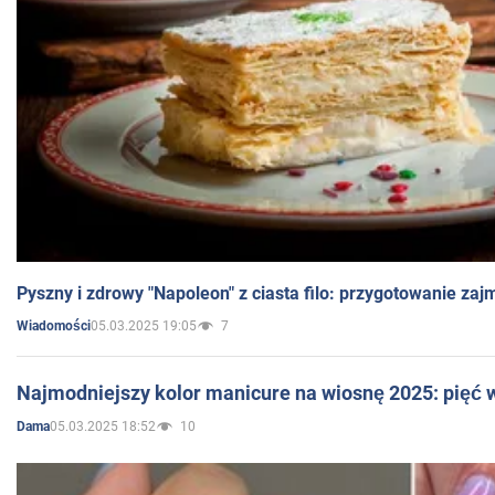
Pyszny i zdrowy "Napoleon" z ciasta filo: przygotowanie zaj
05.03.2025 19:05
7
Wiadomości
Najmodniejszy kolor manicure na wiosnę 2025: pięć
05.03.2025 18:52
10
Dama