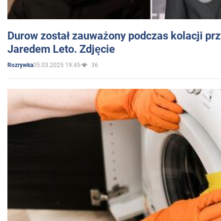
Durow został zauważony podczas kolacji prz
Jaredem Leto. Zdjęcie
05.03.2025 19:45
36
Rozrywka