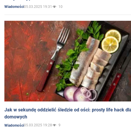
05.03.2025 19:31
10
Wiadomości
Jak w sekundę oddzielić śledzie od ości: prosty life hack d
domowych
05.03.2025 19:28
9
Wiadomości