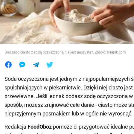
Wojna na Ukrainie
Świat
Jedzenie
Dlaczego ciasto z sodą oczyszczoną nie jest puszyste?. Źródło: freepik.com
Soda oczyszczona jest jednym z najpopularniejszych 
spulchniających w piekarnictwie. Dzięki niej ciasto jest 
przewiewne. Jeśli jednak dodasz sodę oczyszczoną w
sposób, możesz zrujnować całe danie - ciasto może sta
nieprzyjemnym posmakiem lub w ogóle nie wyrosnąć.
Redakcja
FoodOboz
pomoże ci przygotować idealne pu