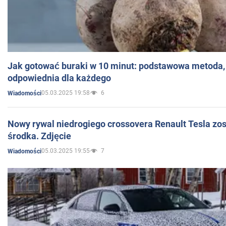
Jak gotować buraki w 10 minut: podstawowa metoda, 
odpowiednia dla każdego
05.03.2025 19:58
6
Wiadomości
Nowy rywal niedrogiego crossovera Renault Tesla zo
środka. Zdjęcie
05.03.2025 19:55
7
Wiadomości