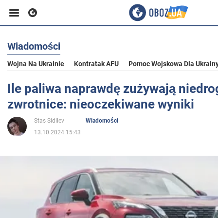
Wiadomości
Biznes
Wojna Na Ukrainie
Kontratak AFU
Pomoc Wojskowa Dla Ukrain
Sport
Ile paliwa naprawdę zużywają niedro
zwrotnice: nieoczekiwane wyniki
Rozrywka
Stas Sidilev
Wiadomości
13.10.2024 15:43
Życie
Polityka
Społeczeństwo