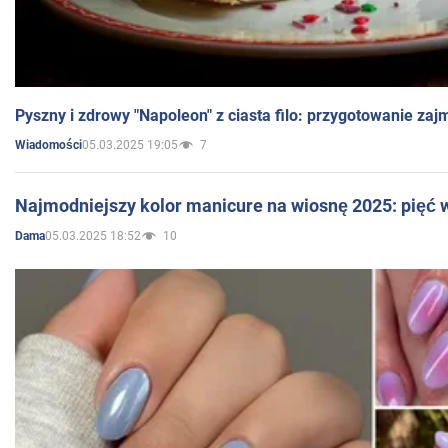
Pyszny i zdrowy "Napoleon" z ciasta filo: przygotowanie zaj
05.03.2025 19:05
7
Wiadomości
Najmodniejszy kolor manicure na wiosnę 2025: pięć
05.03.2025 18:52
10
Dama