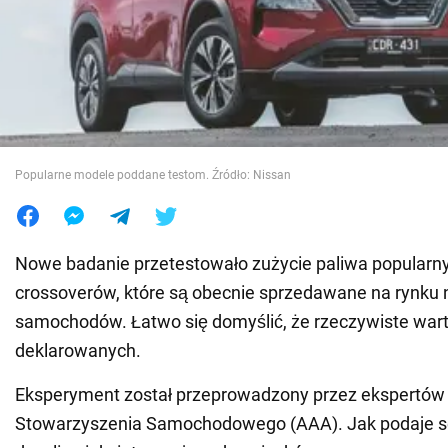
Wojna na Ukrainie
Świat
Jedzenie
Popularne modele poddane testom. Źródło: Nissan
Nowe badanie przetestowało zużycie paliwa popularny
crossoverów, które są obecnie sprzedawane na rynku
samochodów. Łatwo się domyślić, że rzeczywiste warto
deklarowanych.
Eksperyment został przeprowadzony przez ekspertów z
Stowarzyszenia Samochodowego (AAA). Jak podaje 