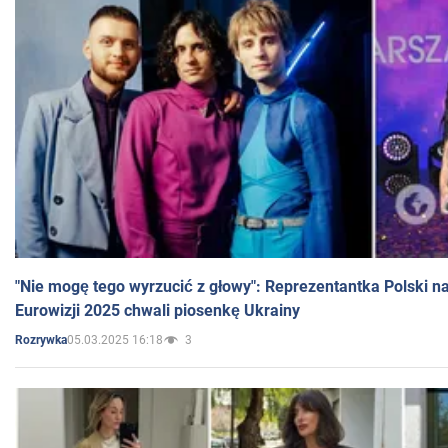
"Nie mogę tego wyrzucić z głowy": Reprezentantka Polski n
Eurowizji 2025 chwali piosenkę Ukrainy
05.03.2025 16:18
3
Rozrywka