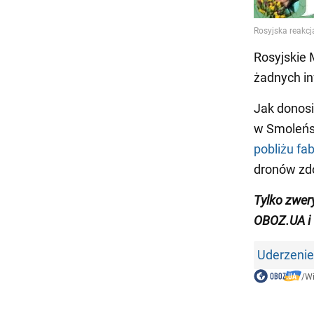
Rosyjskie 
żadnych in
Jak donosi
w Smoleńsk
pobliżu fa
dronów zdo
Tylko zwer
OBOZ.UA i
Uderzenie
/
W