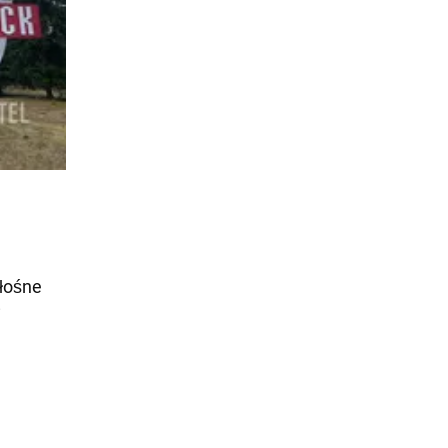
głośne
i