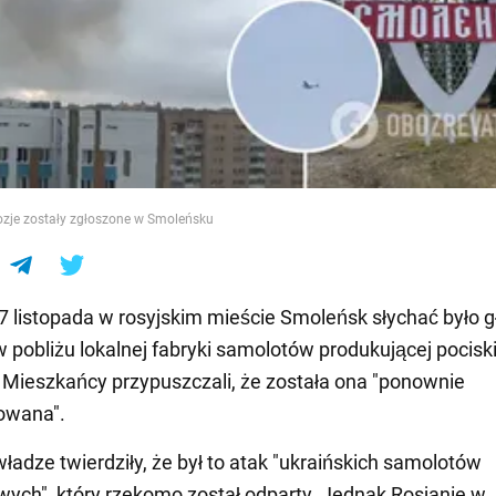
e
ozje zostały zgłoszone w Smoleńsku
 listopada w rosyjskim mieście Smoleńsk słychać było 
w pobliżu lokalnej fabryki samolotów produkującej pocisk
 Mieszkańcy przypuszczali, że została ona "ponownie
owana".
władze twierdziły, że był to atak "ukraińskich samolotów
ych", który rzekomo został odparty. Jednak Rosjanie w