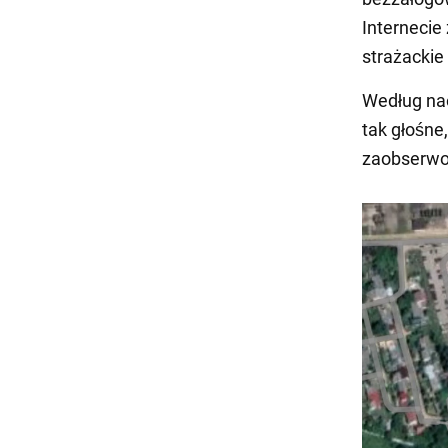
Internecie
strażackie 
Według nao
tak głośne,
zaobserwow