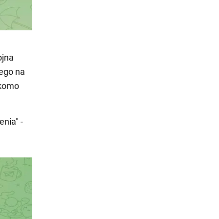
ojna
wego na
ekomo
nia" -