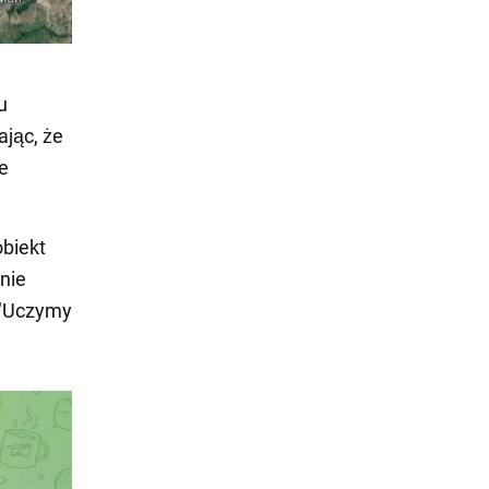
u
jąc, że
e
obiekt
nie
 "Uczymy