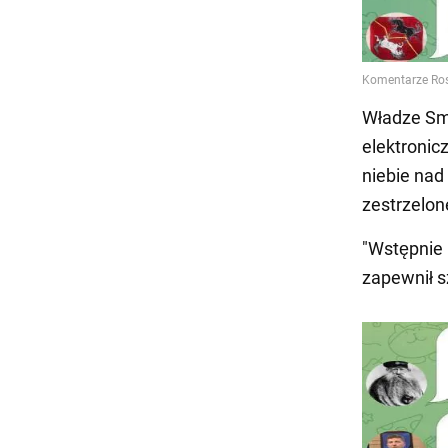
Władze Smo
elektronic
niebie nad
zestrzelo
"Wstępnie 
zapewnił s