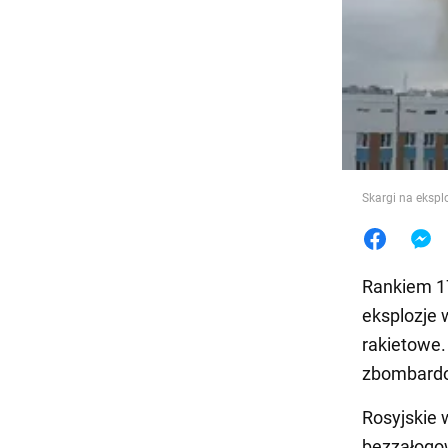
Jedzeni
Skargi na ekspl
Rankiem 17
eksplozje 
rakietowe.
zbombard
Rosyjskie 
bezzałogow