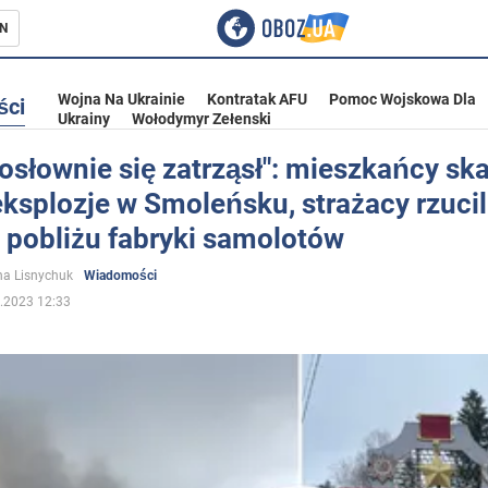
N
Wojna Na Ukrainie
Kontratak AFU
Pomoc Wojskowa Dla
ści
Ukrainy
Wołodymyr Zełenski
słownie się zatrząsł": mieszkańcy ska
eksplozje w Smoleńsku, strażacy rzucili
ka
 pobliżu fabryki samolotów
a Lisnychuk
Wiadomości
.2023 12:33
eństwo
a Ukrainie