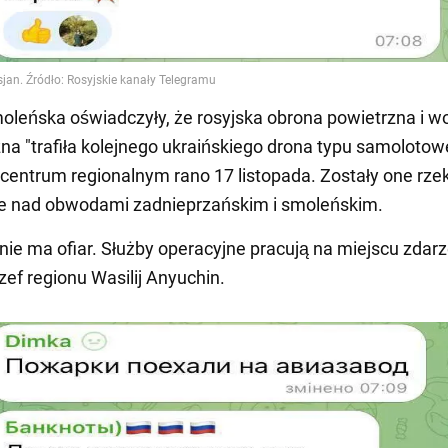
leńska oświadczyły, że rosyjska obrona powietrzna i w
zna "trafiła kolejnego ukraińskiego drona typu samoloto
 centrum regionalnym rano 17 listopada. Zostały one rz
ne nad obwodami zadnieprzańskim i smoleńskim.
nie ma ofiar. Służby operacyjne pracują na miejscu zdarze
zef regionu Wasilij Anyuchin.