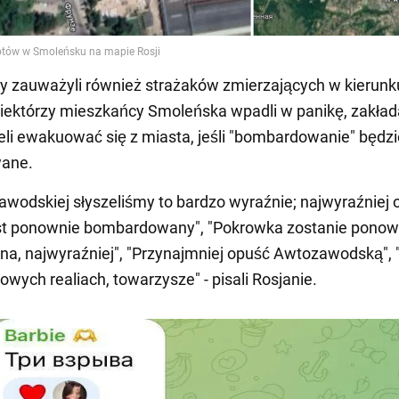
 zauważyli również strażaków zmierzających w kierunk
iektórzy mieszkańcy Smoleńska wpadli w panikę, zakłada
li ewakuować się z miasta, jeśli "bombardowanie" będzi
ane.
wodskiej słyszeliśmy to bardzo wyraźnie; najwyraźniej 
est ponownie bombardowany", "Pokrowka zostanie ponow
a, najwyraźniej", "Przynajmniej opuść Awtozawodską",
owych realiach, towarzysze" - pisali Rosjanie.