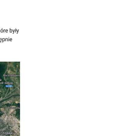
óre były
tępnie