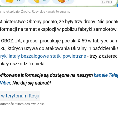
Ministerstwo Obrony podało, że były trzy drony. Nie poda
formacji na temat eksplozji w pobliżu fabryki samolotów.
 OBOZ.UA, agresor produkuje pociski X-59 w fabryce sa
u, których używa do atakowania Ukrainy. 1 październik
bryki latały bezzałogowe statki powietrzne
- trzy z cztere
łały uszkodzić obiekt.
yfikowane informacje są dostępne na naszym
kanale Tel
Viber
. Nie daj się nabrać!
 w terytorium Rosji
iadomości
/
"Dom dosłownie się...