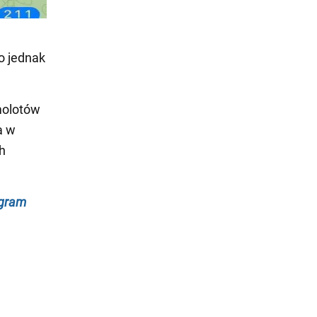
ło jednak
molotów
a w
ch
egram