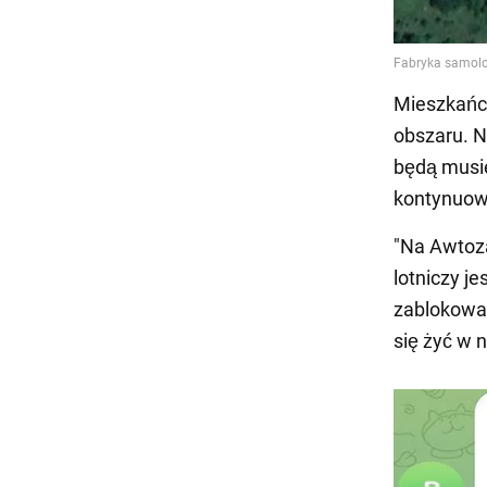
Mieszkańcy
obszaru. N
będą musie
kontynuow
"Na Awtoza
lotniczy j
zablokowan
się żyć w n