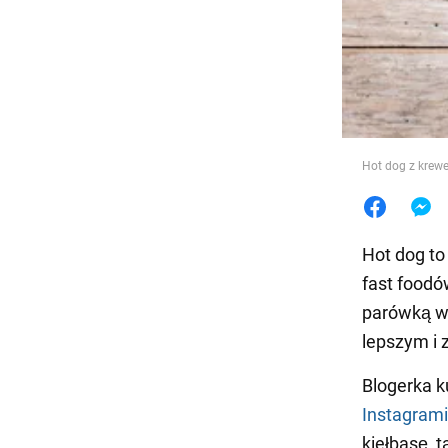
Jedzeni
Hot dog z krewe
Hot dog to
fast foodó
parówką w 
lepszym i 
Blogerka ku
Instagram
kiełbasę, 