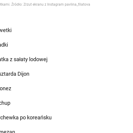
wetki
adki
atka z sałaty lodowej
ztarda Dijon
onez
chup
chewka po koreańsku
mezan