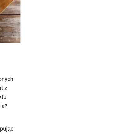
ionych
t z
ktu
ią?
ępując