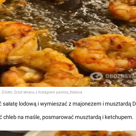
ć sałatę lodową i wymieszać z majonezem i musztardą Di
ć chleb na maśle, posmarować musztardą i ketchupem.