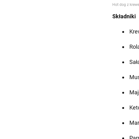
Składniki
Kre
Rol
Sał
Mus
Maj
Ket
Mar
Par