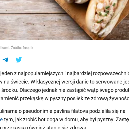
e
tkami. Źródło: freepik
 jeden z najpopularniejszych i najbardziej rozpowszechn
w na świecie. W klasycznej wersji danie to serwowane jes
środku. Dlaczego jednak nie zastąpić wątpliwego produ
zamienić przekąskę w pyszny posiłek ze zdrową żywnośc
linarna o pseudonimie pavlina filatova podzieliła się na
ie
tym, jak zrobić hot doga w domu, aby był pyszny. Zast
ta przekąska również stanie się zdrowa.