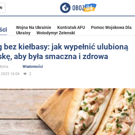
N
Wojna Na Ukrainie
Kontratak AFU
Pomoc Wojskowa Dla
ści
Ukrainy
Wołodymyr Zełenski
 bez kiełbasy: jak wypełnić ulubioną
skę, aby była smaczna i zdrowa
ka
Ilyina
Wiadomości
.2025 16:04
2
eństwo
a Ukrainie