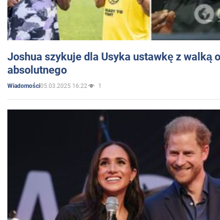
Joshua szykuje dla Usyka ustawkę z walką o 
absolutnego
05.03.2025 16:22
1
Wiadomości