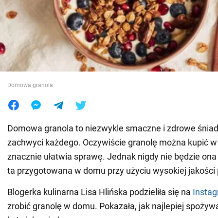
Wojna na Ukrainie
Świat
Jedzenie
Domowa granola
Domowa granola to niezwykle smaczne i zdrowe śniada
zachwyci każdego. Oczywiście granolę można kupić w 
znacznie ułatwia sprawę. Jednak nigdy nie będzie ona
ta przygotowana w domu przy użyciu wysokiej jakości
Blogerka kulinarna Lisa Hlińska podzieliła się na
Insta
zrobić granolę w domu. Pokazała, jak najlepiej spożywa