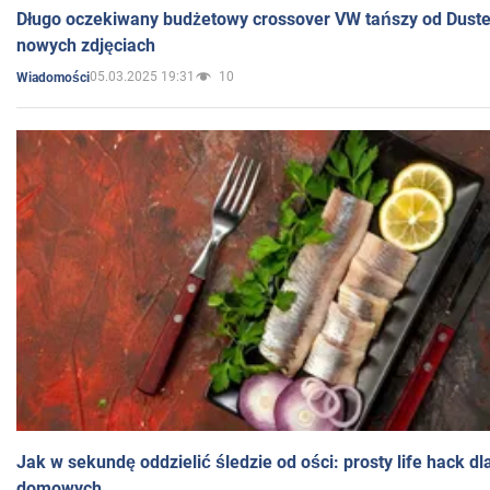
Długo oczekiwany budżetowy crossover VW tańszy od Dust
nowych zdjęciach
05.03.2025 19:31
10
Wiadomości
Jak w sekundę oddzielić śledzie od ości: prosty life hack d
domowych