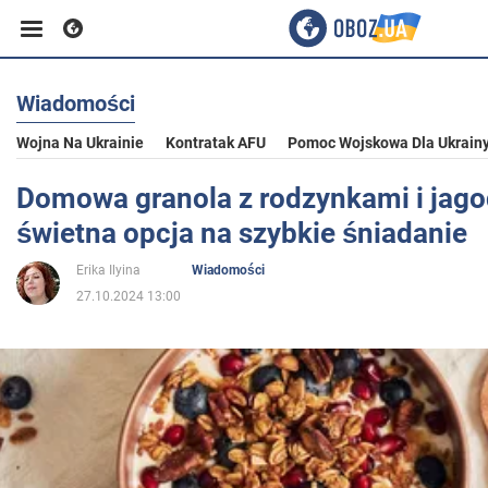
Wiadomości
Biznes
Wojna Na Ukrainie
Kontratak AFU
Pomoc Wojskowa Dla Ukrain
Sport
Domowa granola z rodzynkami i jag
świetna opcja na szybkie śniadanie
Rozrywka
Erika Ilyina
Wiadomości
27.10.2024 13:00
Życie
Polityka
Społeczeństwo