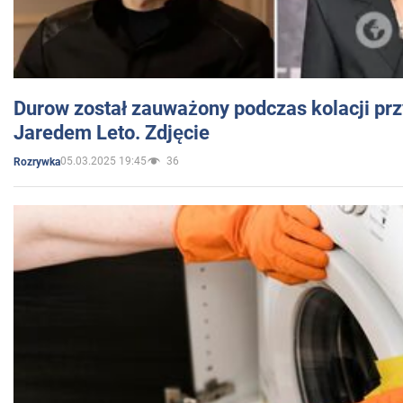
Durow został zauważony podczas kolacji prz
Jaredem Leto. Zdjęcie
05.03.2025 19:45
36
Rozrywka