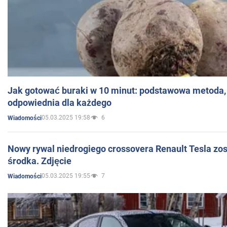
Jak gotować buraki w 10 minut: podstawowa metoda, 
odpowiednia dla każdego
05.03.2025 19:58
6
Wiadomości
Nowy rywal niedrogiego crossovera Renault Tesla zo
środka. Zdjęcie
05.03.2025 19:55
7
Wiadomości