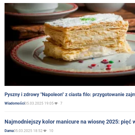
Pyszny i zdrowy "Napoleon" z ciasta filo: przygotowanie zaj
05.03.2025 19:05
7
Wiadomości
Najmodniejszy kolor manicure na wiosnę 2025: pięć
05.03.2025 18:52
10
Dama