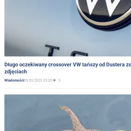
Długo oczekiwany crossover VW tańszy od Dustera zo
zdjęciach
05.03.2025 23:23
5
Wiadomości