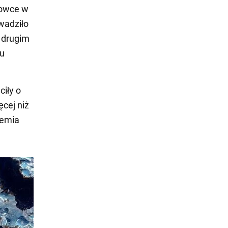
dowce w
wadziło
 drugim
mu
iły o
ęcej niż
iemia