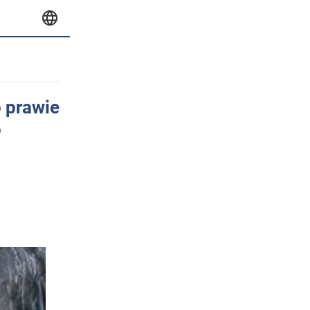
 prawie
o