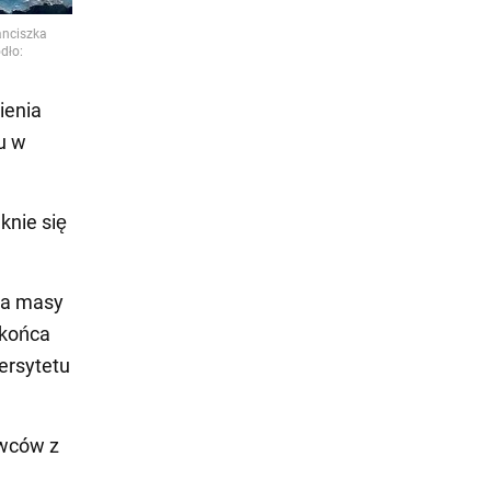
ienia
u w
knie się
ta masy
 końca
ersytetu
owców z