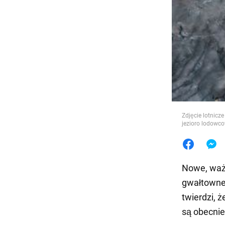
Jedzeni
Zdjęcie lotnicz
jezioro lodowco
Nowe, waż
gwałtowne
twierdzi, ż
są obecnie