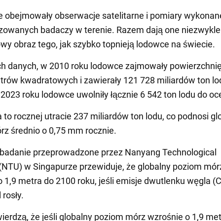
e obejmowały obserwacje satelitarne i pomiary wykonan
zowanych badaczy w terenie. Razem dają one niezwykle
y obraz tego, jak szybko topnieją lodowce na świecie.
ch danych, w 2010 roku lodowce zajmowały powierzchni
trów kwadratowych i zawierały 121 728 miliardów ton lo
2023 roku lodowce uwolniły łącznie 6 542 ton lodu do oc
to rocznej utracie 237 miliardów ton lodu, co podnosi gl
z średnio o 0,75 mm rocznie.
badanie przeprowadzone przez Nanyang Technological
 (NTU) w Singapurze przewiduje, że globalny poziom mó
 1,9 metra do 2100 roku, jeśli emisje dwutlenku węgla (
 rosły.
wierdzą, że jeśli globalny poziom mórz wzrośnie o 1,9 met