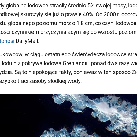
y globalne lodowce straciły średnio 5% swojej masy, lo
odkowej skurczyły się już o prawie 40%. Od 2000 r. dopro
stu globalnego poziomu mórz o 1,8 cm, co czyni lodowce
kości czynnikiem przyczyniającym się do wzrostu pozio
donosi
DailyMail.
kowców, w ciągu ostatniego ćwierćwiecza lodowce strac
 lodu niż pokrywa lodowa Grenlandii i ponad dwa razy wi
ydzie. Są to niepokojące fakty, ponieważ w ten sposób Z
szybko traci zasoby słodkiej wody.