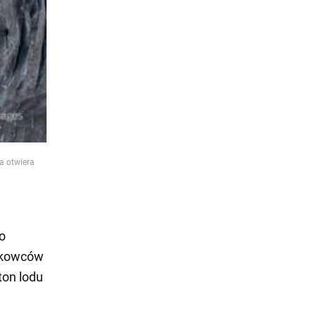
a otwiera
o
ukowców
ton lodu