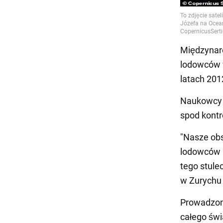
Międzynar
lodowców w
latach 201
Naukowcy t
spod kontro
"Nasze obs
lodowców 
tego stule
w Zurychu 
Prowadzon
całego świ