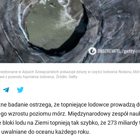
e
e wykonane w Alpach Szwajcarskich pokazuje dziurę w części lodowca Rodanu, któr
we z powodu topnienia lodowca. Źródło: Getty
ne badanie ostrzega, że topniejące lodowce prowadzą d
go wzrostu poziomu mórz. Międzynarodowy zespół na
e bloki lodu na Ziemi topnieją tak szybko, że 273 miliardy 
 uwalniane do oceanu każdego roku.