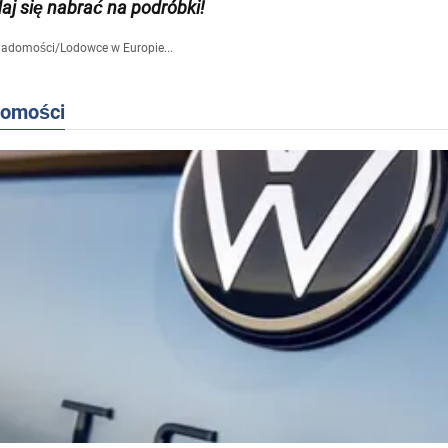
daj się nabrać na podróbki!
iadomości
/
Lodowce w Europie...
domości