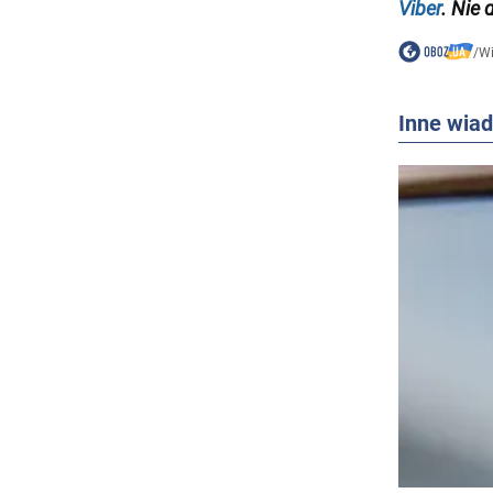
Viber
. Nie 
/
W
Inne wia