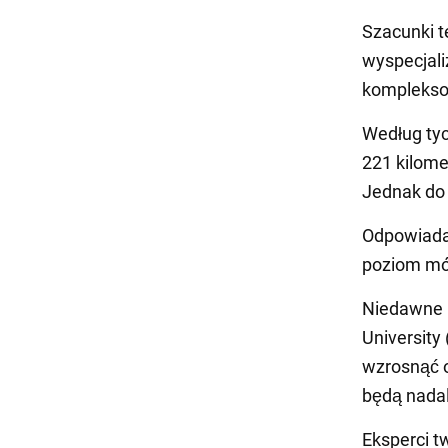
Szacunki t
wyspecjali
kompleksow
Według ty
221 kilome
Jednak do 
Odpowiada 
poziom mór
Niedawne 
University
wzrosnąć o
będą nadal
Eksperci t