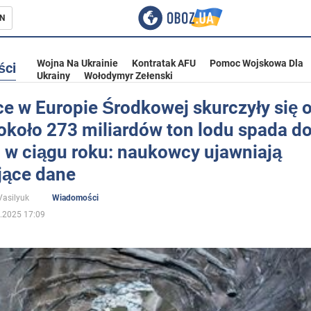
N
Wojna Na Ukrainie
Kontratak AFU
Pomoc Wojskowa Dla
ści
Ukrainy
Wołodymyr Zełenski
e w Europie Środkowej skurczyły się o
około 273 miliardów ton lodu spada d
ka
 w ciągu roku: naukowcy ujawniają
jące dane
Vasilyuk
Wiadomości
.2025 17:09
eństwo
a Ukrainie