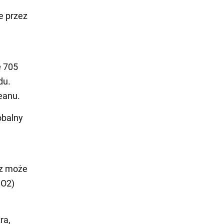
e przez
ę 705
du.
eanu.
obalny
rz może
CO2)
ra,