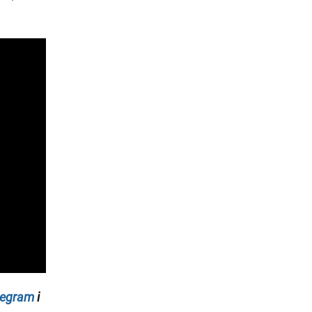
legram
i