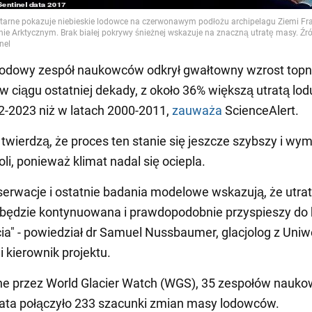
odowy zespół naukowców odkrył gwałtowny wzrost topn
 ciągu ostatniej dekady, z około 36% większą utratą lod
2-2023 niż w latach 2000-2011,
zauważa
ScienceAlert.
wierdzą, że proces ten stanie się jeszcze szybszy i wym
li, ponieważ klimat nadal się ociepla.
erwacje i ostatnie badania modelowe wskazują, że utra
będzie kontynuowana i prawdopodobnie przyspieszy do
cia" - powiedział dr Samuel Nussbaumer, glacjolog z Uniw
i kierownik projektu.
e przez World Glacier Watch (WGS), 35 zespołów nauk
ata połączyło 233 szacunki zmian masy lodowców.