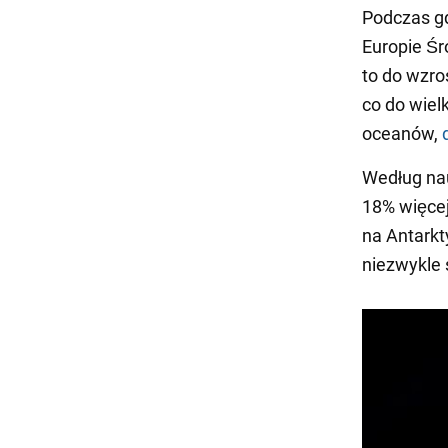
Podczas gd
Europie Śr
to do wzro
co do wiel
oceanów,
Według nau
18% więcej
na Antarkt
niezwykle 