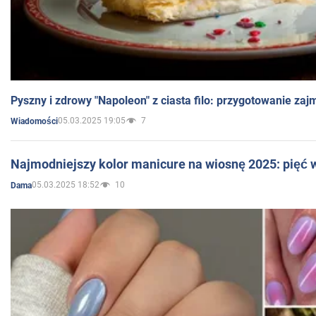
Pyszny i zdrowy "Napoleon" z ciasta filo: przygotowanie zaj
05.03.2025 19:05
7
Wiadomości
Najmodniejszy kolor manicure na wiosnę 2025: pięć
05.03.2025 18:52
10
Dama