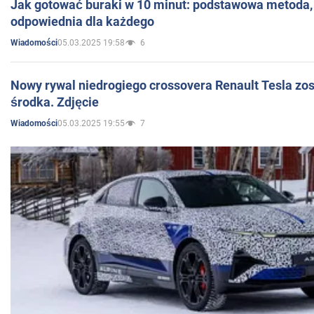
Jak gotować buraki w 10 minut: podstawowa metoda, 
odpowiednia dla każdego
05.03.2025 19:58
6
Wiadomości
Nowy rywal niedrogiego crossovera Renault Tesla zo
środka. Zdjęcie
05.03.2025 19:55
7
Wiadomości