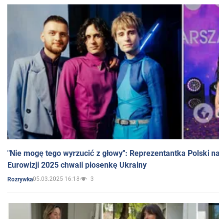
"Nie mogę tego wyrzucić z głowy": Reprezentantka Polski n
Eurowizji 2025 chwali piosenkę Ukrainy
05.03.2025 16:18
3
Rozrywka