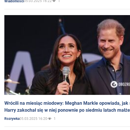
05.03.2025 16:22
1
Wiadomości
Wrócili na miesiąc miodowy: Meghan Markle opowiada, jak s
Harry zakochał się w niej ponownie po siedmiu latach małż
05.03.2025 16:20
1
Rozrywka