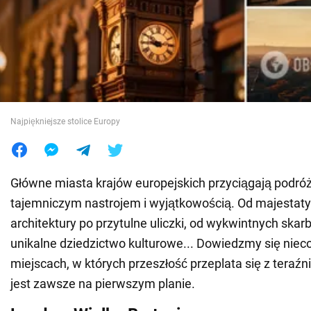
Wojna na Ukrainie
Świat
Jedzenie
Najpiękniejsze stolice Europy
Główne miasta krajów europejskich przyciągają podr
tajemniczym nastrojem i wyjątkowością. Od majestaty
architektury po przytulne uliczki, od wykwintnych skar
unikalne dziedzictwo kulturowe... Dowiedzmy się nieco
miejscach, w których przeszłość przeplata się z teraźni
jest zawsze na pierwszym planie.