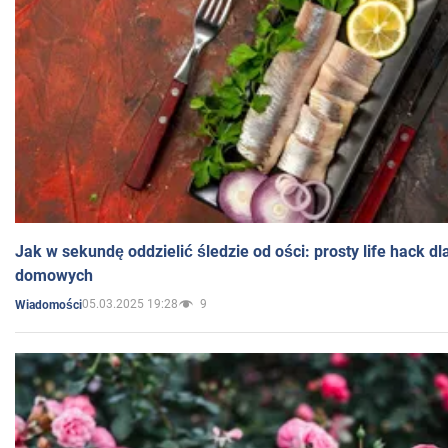
Jak w sekundę oddzielić śledzie od ości: prosty life hack d
domowych
05.03.2025 19:28
9
Wiadomości