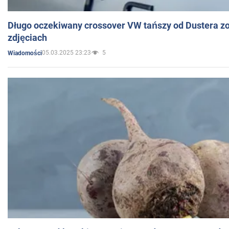
Długo oczekiwany crossover VW tańszy od Dustera zo
zdjęciach
05.03.2025 23:23
5
Wiadomości