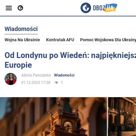
Wiadomości
Biznes
Wojna Na Ukrainie
Kontratak AFU
Pomoc Wojskowa Dla Ukrain
Sport
Od Londynu po Wiedeń: najpiękniejsz
Europie
Rozrywka
Albina Panczenko
Wiadomości
01.12.2023 17:28
1
Życie
Polityka
Społeczeństwo