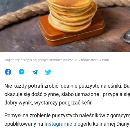
Wojna na Ukrainie
Świat
Jedzenie
Najlepszy przepis na gorące kefirowe naleśniki. Źródło: freepik.com
Nie każdy potrafi zrobić idealnie puszyste naleśniki. B
okazuje się dość płynne, słabo usmażone i przypala si
dobry wynik, wystarczy podgrzać kefir.
Pomysł na zrobienie puszystych naleśników z gorącym
opublikowany na
Instagramie
blogerki kulinarnej Diany