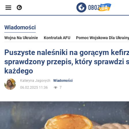
Wiadomości
Biznes
Wojna Na Ukrainie
Kontratak AFU
Pomoc Wojskowa Dla Ukrain
Sport
Puszyste naleśniki na gorącym kefirz
sprawdzony przepis, który sprawdzi s
Rozrywka
każdego
Kateryna Jagovych
Wiadomości
Życie
06.02.2025 11:36
7
Polityka
Społeczeństwo