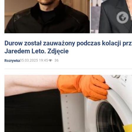
Durow został zauważony podczas kolacji prz
Jaredem Leto. Zdjęcie
05.03.2025 19:45
36
Rozrywka