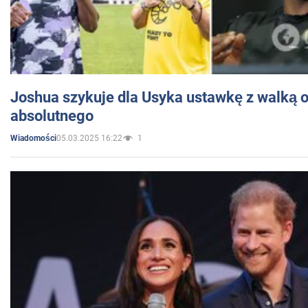
Joshua szykuje dla Usyka ustawkę z walką o 
absolutnego
05.03.2025 16:22
1
Wiadomości