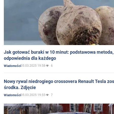
Jak gotować buraki w 10 minut: podstawowa metoda, 
odpowiednia dla każdego
05.03.2025 19:58
6
Wiadomości
Nowy rywal niedrogiego crossovera Renault Tesla zo
środka. Zdjęcie
05.03.2025 19:55
7
Wiadomości