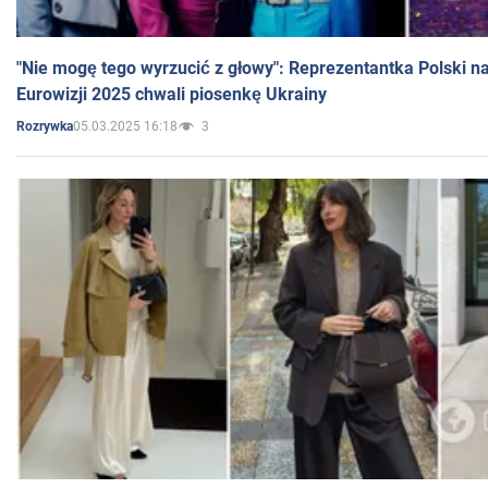
"Nie mogę tego wyrzucić z głowy": Reprezentantka Polski n
Eurowizji 2025 chwali piosenkę Ukrainy
05.03.2025 16:18
3
Rozrywka