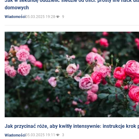
Jak w sekundę oddzielić śledzie od ości: prosty life hack d
domowych
05.03.2025 19:28
9
Wiadomości
Jak przycinać róże, aby kwitły intensywnie: instrukcje krok
05.03.2025 19:11
3
Wiadomości