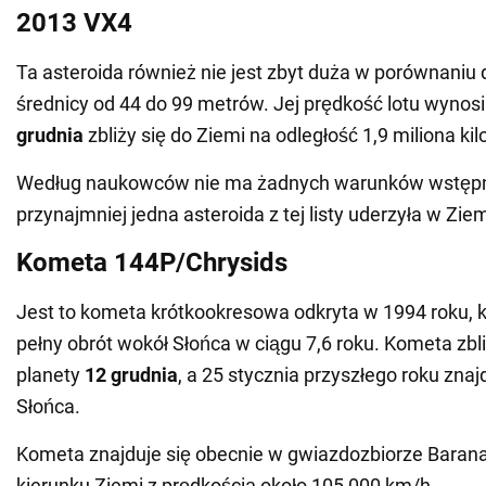
2013 VX4
Ta asteroida również nie jest zbyt duża w porównaniu 
średnicy od 44 do 99 metrów. Jej prędkość lotu wynos
grudnia
zbliży się do Ziemi na odległość 1,9 miliona ki
Według naukowców nie ma żadnych warunków wstępn
przynajmniej jedna asteroida z tej listy uderzyła w Ziem
Kometa 144P/Chrysids
Jest to kometa krótkookresowa odkryta w 1994 roku, 
pełny obrót wokół Słońca w ciągu 7,6 roku. Kometa zbli
planety
12 grudnia
, a 25 stycznia przyszłego roku znajd
Słońca.
Kometa znajduje się obecnie w gwiazdozbiorze Barana,
kierunku Ziemi z prędkością około 105 000 km/h.