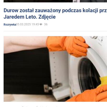
Durow został zauważony podczas kolacji prz
Jaredem Leto. Zdjęcie
05.03.2025 19:45
36
Rozrywka