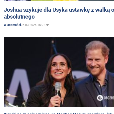
Joshua szykuje dla Usyka ustawkę z walką o 
absolutnego
05.03.2025 16:22
1
Wiadomości