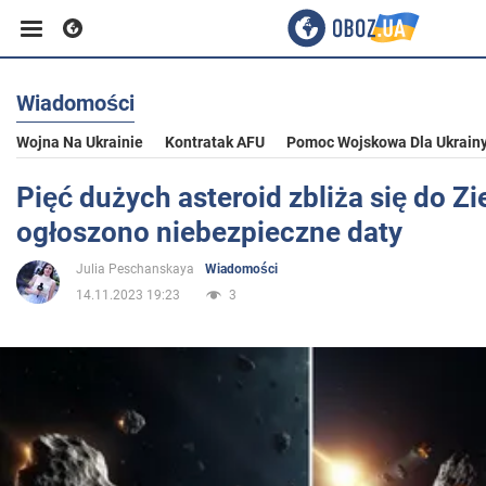
Wiadomości
Biznes
Wojna Na Ukrainie
Kontratak AFU
Pomoc Wojskowa Dla Ukrain
Sport
Pięć dużych asteroid zbliża się do Zi
ogłoszono niebezpieczne daty
Rozrywka
Julia Peschanskaya
Wiadomości
14.11.2023 19:23
3
Życie
Polityka
Społeczeństwo