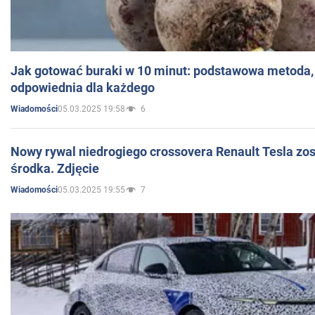
Jak gotować buraki w 10 minut: podstawowa metoda, 
odpowiednia dla każdego
05.03.2025 19:58
6
Wiadomości
Nowy rywal niedrogiego crossovera Renault Tesla zo
środka. Zdjęcie
05.03.2025 19:55
7
Wiadomości