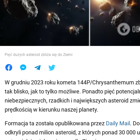
Wojna na Ukrainie
Świat
Jedzenie
Pięć dużych asteroid zbliża się do Ziemi
W grudniu 2023 roku kometa 144P/Chrysanthemum zbl
tak blisko, jak to tylko możliwe. Ponadto pięć potencjal
niebezpiecznych, rzadkich i największych asteroid zmi
prędkością w kierunku naszej planety.
Formacja ta została opublikowana przez
Daily Mail
. D
odkryli ponad milion asteroid, z których ponad 30 000 