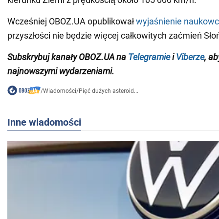
Wcześniej OBOZ.UA opublikował
wyjaśnienie naukow
przyszłości nie będzie więcej całkowitych zaćmień Sło
Subskrybuj kanały
OBOZ
.
UA
na
Telegramie
i
Viberze
,
aby
najnowszymi wydarzeniami
.
/
Wiadomości
/
Pięć dużych asteroid...
Inne wiadomości