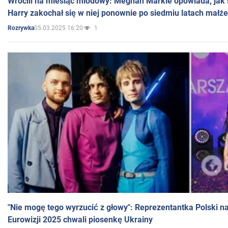
Wrócili na miesiąc miodowy: Meghan Markle opowiada, jak s
Harry zakochał się w niej ponownie po siedmiu latach małż
05.03.2025 16:20
1
Rozrywka
"Nie mogę tego wyrzucić z głowy": Reprezentantka Polski n
Eurowizji 2025 chwali piosenkę Ukrainy