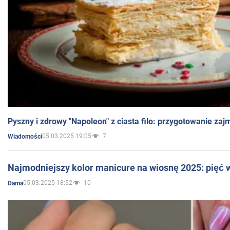
Pyszny i zdrowy "Napoleon" z ciasta filo: przygotowanie zaj
05.03.2025 19:05
7
Wiadomości
Najmodniejszy kolor manicure na wiosnę 2025: pięć
05.03.2025 18:52
10
Dama