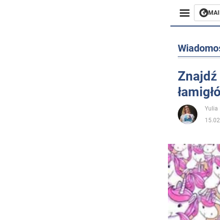
MAI
Biznes
Wiadomo
Sport
Znajdź
łamigł
Rozryw
Yulia
Życie
15.02
Polityka
Społecz
Wojna n
Świat