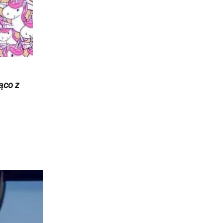
żąco z