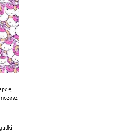
epcję,
m możesz
agadki