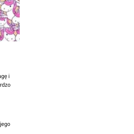
gę i
ardzo
 jego