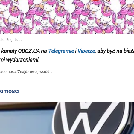
j kanały OBOZ.UA na
Telegramie
i
Viberze
, aby być na bie
mi wydarzeniami.
iadomości
/
Znajdź owcę wśród...
domości