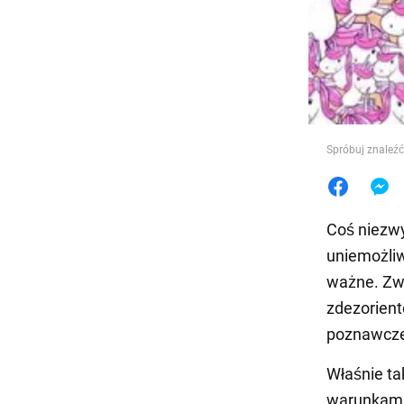
Jedzeni
Spróbuj znaleźć
Coś niezwy
uniemożliw
ważne. Zwy
zdezorient
poznawcz
Właśnie ta
warunkami,