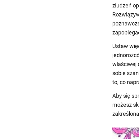
złudzeń op
Rozwiązyw
poznawcze
zapobiegać
Ustaw więc
jednorożców
właściwej 
sobie szan
to, co napr
Aby się spr
możesz sko
zakreślona