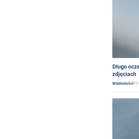
Długo ocz
zdjęciach
05.
Wiadomości