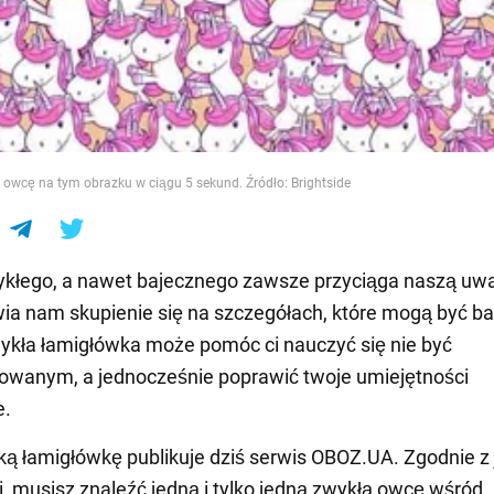
e
 owcę na tym obrazku w ciągu 5 sekund. Źródło: Brightside
kłego, a nawet bajecznego zawsze przyciąga naszą uwa
ia nam skupienie się na szczegółach, które mogą być b
kła łamigłówka może pomóc ci nauczyć się nie być
owanym, a jednocześnie poprawić twoje umiejętności
e.
ką łamigłówkę publikuje dziś serwis OBOZ.UA. Zgodnie z
 musisz znaleźć jedną i tylko jedną zwykłą owcę wśród