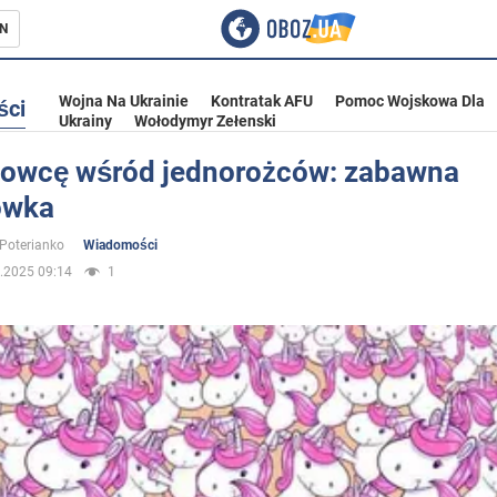
N
Wojna Na Ukrainie
Kontratak AFU
Pomoc Wojskowa Dla
ści
Ukrainy
Wołodymyr Zełenski
 owcę wśród jednorożców: zabawna
ówka
ka
 Poterianko
Wiadomości
.2025 09:14
1
eństwo
a Ukrainie