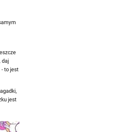
 samym
 jeszcze
 daj
 to jest
zagadki,
ku jest