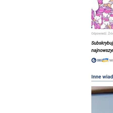
Subskrybu
najnowszy
/
W
Inne wia