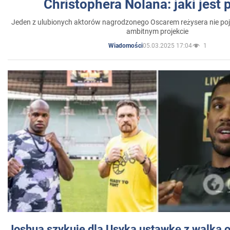
Christophera Nolana: jaki jest
Jeden z ulubionych aktorów nagrodzonego Oscarem reżysera nie poja
ambitnym projekcie
05.03.2025 17:04
1
Wiadomości
Joshua szykuje dla Usyka ustawkę z walką o 