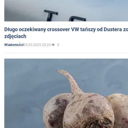
Długo oczekiwany crossover VW tańszy od Dustera zo
zdjęciach
05.03.2025 23:23
5
Wiadomości