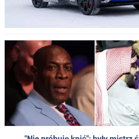
"Nie próbuję kpić": były mistrz 