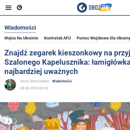
Wiadomości
Biznes
Wojna Na Ukrainie
Kontratak AFU
Pomoc Wojskowa Dla Ukrain
Sport
Znajdź zegarek kieszonkowy na przyj
Szalonego Kapelusznika: łamigłówka
Rozrywka
najbardziej uważnych
Anna Oniszczenko
Wiadomości
Życie
08.06.2024 09:04
Polityka
Społeczeństwo