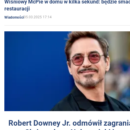
Wiśniowy McPie w domu w kilka sekund: będzie smac
restauracji
05.03.2025 17:14
Wiadomości
Robert Downey Jr. odmówił zagrani