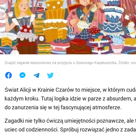
Wojna na Ukrainie
Świat
Jedzenie
Znajdź zegarek kieszonkowy na przyjęciu u Szalonego Kapelusznika. Źródło: 
Świat Alicji w Krainie Czarów to miejsce, w którym cud
każdym kroku. Tutaj logika idzie w parze z absurdem,
do zanurzenia się w tej fascynującej atmosferze.
Zagadki nie tylko ćwiczą umiejętności poznawcze, ale
uciec od codzienności. Spróbuj rozwiązać jedno z zad