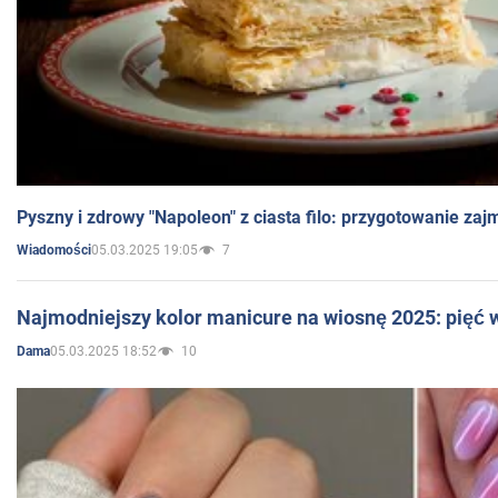
Pyszny i zdrowy "Napoleon" z ciasta filo: przygotowanie zaj
05.03.2025 19:05
7
Wiadomości
Najmodniejszy kolor manicure na wiosnę 2025: pięć
05.03.2025 18:52
10
Dama