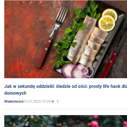
Jak w sekundę oddzielić śledzie od ości: prosty life hack d
domowych
05.03.2025 19:28
9
Wiadomości