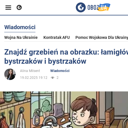
Wiadomości
Biznes
Wojna Na Ukrainie
Kontratak AFU
Pomoc Wojskowa Dla Ukrain
Sport
Znajdź grzebień na obrazku: łamigłó
bystrzaków i bystrzaków
Rozrywka
Alina Milsent
Wiadomości
19.02.2025 19:12
2
Życie
Polityka
Społeczeństwo