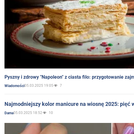
Pyszny i zdrowy "Napoleon" z ciasta filo: przygotowanie zaj
05.03.2025 19:05
7
Wiadomości
Najmodniejszy kolor manicure na wiosnę 2025: pięć
05.03.2025 18:52
10
Dama