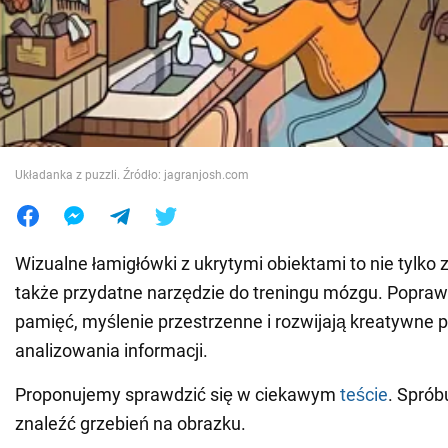
Wojna na Ukrainie
Świat
Jedzenie
Układanka z puzzli. Źródło: jagranjosh.com
Wizualne łamigłówki z ukrytymi obiektami to nie tylko 
także przydatne narzędzie do treningu mózgu. Popraw
pamięć, myślenie przestrzenne i rozwijają kreatywne 
analizowania informacji.
Proponujemy sprawdzić się w ciekawym
teście
. Sprób
znaleźć grzebień na obrazku.