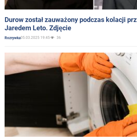
Durow został zauważony podczas kolacji prz
Jaredem Leto. Zdjęcie
05.03.2025 19:45
36
Rozrywka