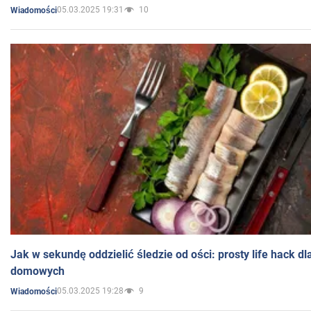
05.03.2025 19:31
10
Wiadomości
Jak w sekundę oddzielić śledzie od ości: prosty life hack d
domowych
05.03.2025 19:28
9
Wiadomości