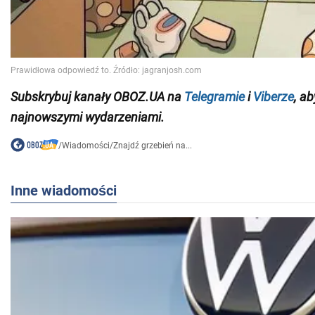
Subskrybuj kanały OBOZ.UA na
Telegramie
i
Viberze
, a
najnowszymi wydarzeniami.
/
Wiadomości
/
Znajdź grzebień na...
Inne wiadomości