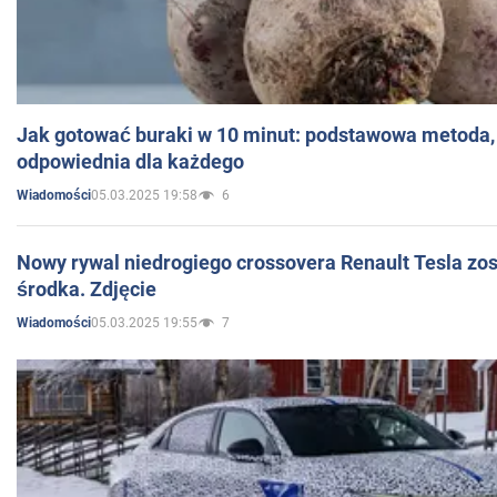
Jak gotować buraki w 10 minut: podstawowa metoda, 
odpowiednia dla każdego
05.03.2025 19:58
6
Wiadomości
Nowy rywal niedrogiego crossovera Renault Tesla zo
środka. Zdjęcie
05.03.2025 19:55
7
Wiadomości