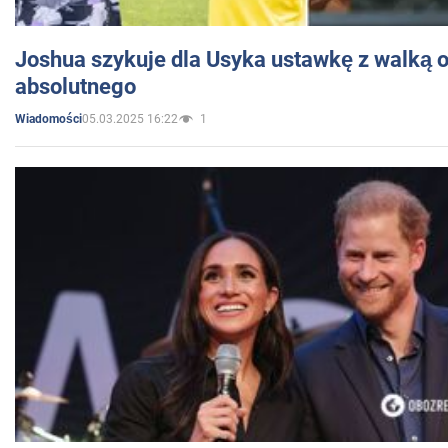
Joshua szykuje dla Usyka ustawkę z walką o 
absolutnego
05.03.2025 16:22
1
Wiadomości