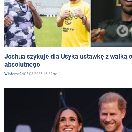
Joshua szykuje dla Usyka ustawkę z walką o 
absolutnego
05.03.2025 16:22
1
Wiadomości