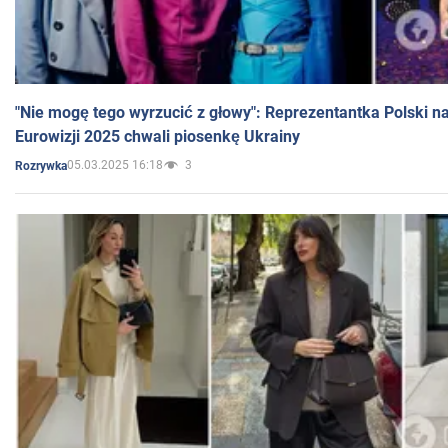
"Nie mogę tego wyrzucić z głowy": Reprezentantka Polski n
Eurowizji 2025 chwali piosenkę Ukrainy
05.03.2025 16:18
3
Rozrywka