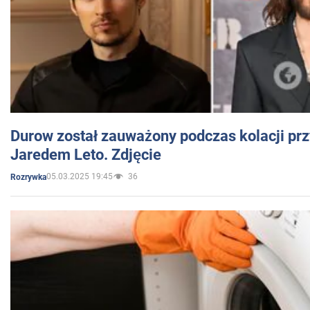
Durow został zauważony podczas kolacji prz
Jaredem Leto. Zdjęcie
05.03.2025 19:45
36
Rozrywka