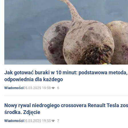
Jak gotować buraki w 10 minut: podstawowa metoda, 
odpowiednia dla każdego
05.03.2025 19:58
6
Wiadomości
Nowy rywal niedrogiego crossovera Renault Tesla zo
środka. Zdjęcie
05.03.2025 19:55
7
Wiadomości