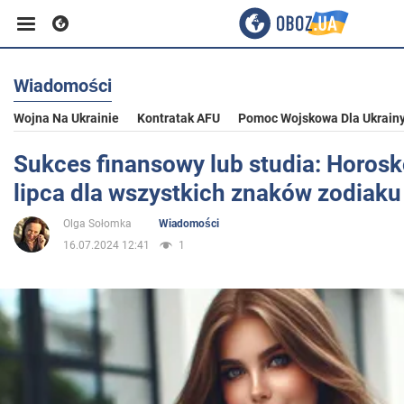
Wiadomości
Biznes
Wojna Na Ukrainie
Kontratak AFU
Pomoc Wojskowa Dla Ukrain
Sport
Sukces finansowy lub studia: Horos
lipca dla wszystkich znaków zodiaku
Rozrywka
Olga Sołomka
Wiadomości
16.07.2024 12:41
1
Życie
Polityka
Społeczeństwo