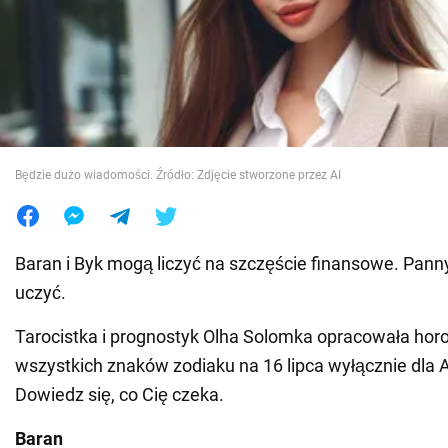
Wojna na Ukrainie
Świat
Jedzenie
Będzie dużo wiadomości. Źródło: Zdjęcie stworzone przez AI
Baran i Byk mogą liczyć na szczęście finansowe. Pann
uczyć.
Tarocistka i prognostyk Olha Solomka opracowała hor
wszystkich znaków zodiaku na 16 lipca wyłącznie dla
Dowiedz się, co Cię czeka.
Baran