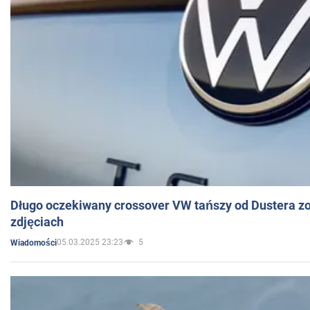
Długo oczekiwany crossover VW tańszy od Dustera zo
zdjęciach
05.03.2025 23:23
5
Wiadomości