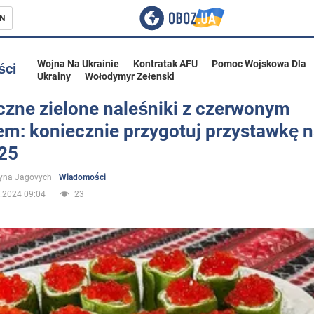
N
Wojna Na Ukrainie
Kontratak AFU
Pomoc Wojskowa Dla
ści
Ukrainy
Wołodymyr Zełenski
czne zielone naleśniki z czerwonym
em: koniecznie przygotuj przystawkę 
ka
25
yna Jagovych
Wiadomości
.2024 09:04
23
eństwo
a Ukrainie