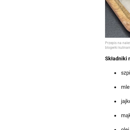
Składniki 
szpi
mle
jajk
mąk
olej