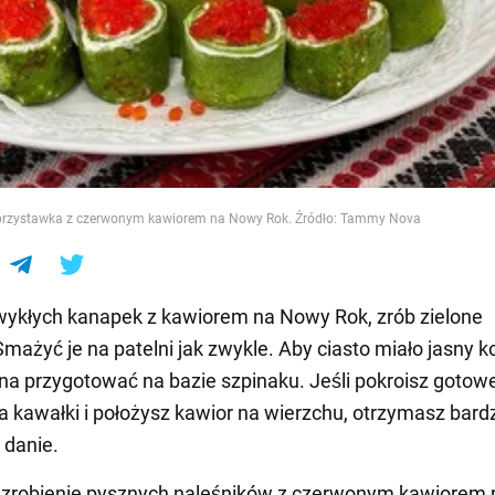
e
przystawka z czerwonym kawiorem na Nowy Rok. Źródło: Tammy Nova
ykłych kanapek z kawiorem na Nowy Rok, zrób zielone
Smażyć je na patelni jak zwykle. Aby ciasto miało jasny ko
 przygotować na bazie szpinaku. Jeśli pokroisz gotow
a kawałki i położysz kawior na wierzchu, otrzymasz bard
 danie.
 zrobienie pysznych naleśników z czerwonym kawiorem