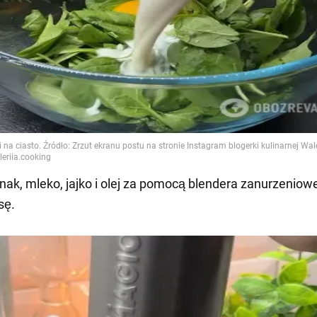
pinak, mleko, jajko i olej za pomocą blendera zanurzenio
sę.