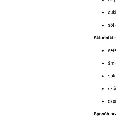
cuki
sól 
Składniki 
ser
śmi
sok 
skó
cze
Sposób pr