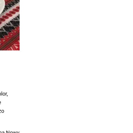
lor,
e
zo
 na Nowy