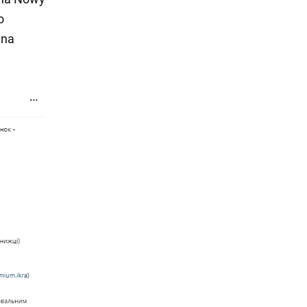
o
 na