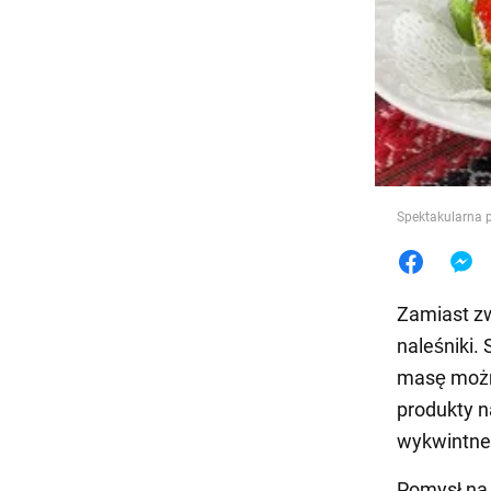
Jedzeni
Spektakularna 
Zamiast zw
naleśniki. 
masę można
produkty n
wykwintne
Pomysł na