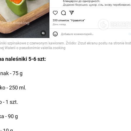
na naleśniki 5-6 szt:
nak - 75 g
ko - 250 ml.
o - 1 szt.
a - 90 g
 - 10 g