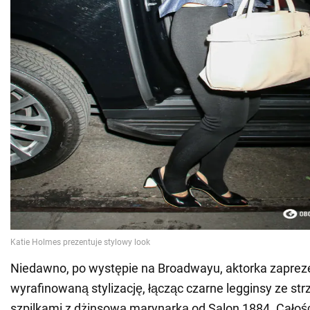
Niedawno, po występie na Broadwayu, aktorka zaprez
wyrafinowaną stylizację, łącząc czarne legginsy ze st
szpilkami z dżinsową marynarką od Salon 1884. Całość