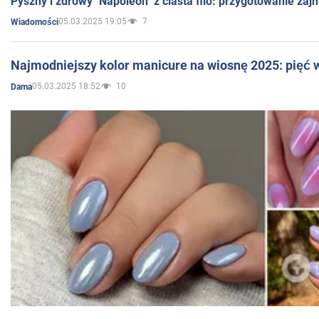
Pyszny i zdrowy "Napoleon" z ciasta filo: przygotowanie zaj
05.03.2025 19:05
7
Wiadomości
Najmodniejszy kolor manicure na wiosnę 2025: pięć
05.03.2025 18:52
10
Dama