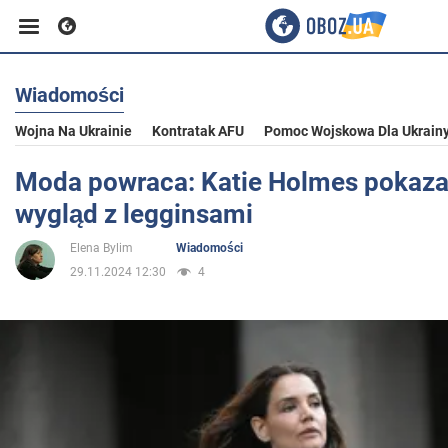
Wiadomości
Biznes
Wojna Na Ukrainie
Kontratak AFU
Pomoc Wojskowa Dla Ukrain
Sport
Moda powraca: Katie Holmes pokaza
wygląd z legginsami
Rozrywka
Elena Bylim
Wiadomości
29.11.2024 12:30
4
Życie
Polityka
Społeczeństwo