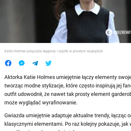
Wojna na Ukrainie
Świat
Jedzenie
Katie Holmes połączyła legginsy i szpilki w prostym wyglądzie
Aktorka Katie Holmes umiejętnie łączy elementy swoje
tworząc modne stylizacje, które często inspirują jej f
outfit udowodnił, że nawet tak prosty element garderob
może wyglądać wyrafinowanie.
Gwiazda umiejętnie adaptuje aktualne trendy, łącząc 
klasycznymi elementami. Po raz kolejny pokazuje, jak 