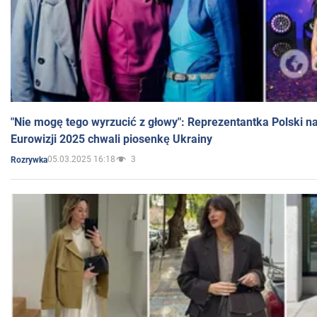
"Nie mogę tego wyrzucić z głowy": Reprezentantka Polski n
Eurowizji 2025 chwali piosenkę Ukrainy
05.03.2025 16:18
3
Rozrywka