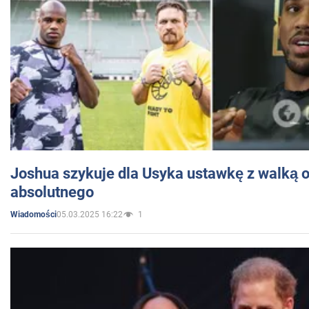
Joshua szykuje dla Usyka ustawkę z walką o 
absolutnego
05.03.2025 16:22
1
Wiadomości