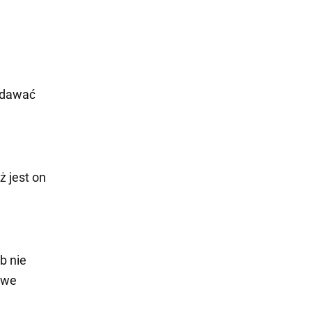
wydawać
 jest on
b nie
owe