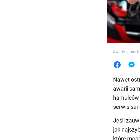
Jedzeni
Awarie samoc
Nawet ostr
awarii sam
hamulców -
serwis sa
Jeśli zauw
jak najszyb
które mog