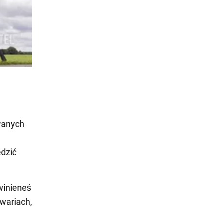
iwanych
edzić
winieneś
awariach,