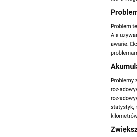
Problem
Problem t
Ale używan
awarie. Ek
problemami
Akumula
Problemy z
rozładowy
rozładowyw
statystyk,
kilometrów,
Zwiększ