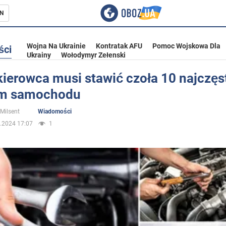
N
Wojna Na Ukrainie
Kontratak AFU
Pomoc Wojskowa Dla
ści
Ukrainy
Wołodymyr Zełenski
kierowca musi stawić czoła 10 najczę
om samochodu
ka
 Milsent
Wiadomości
.2024 17:07
1
eństwo
a Ukrainie