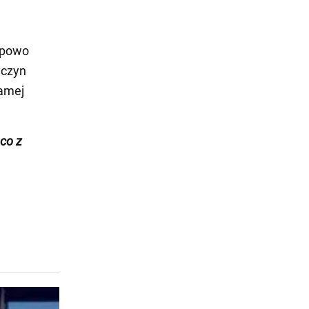
typowo
yczyn
samej
ąco z