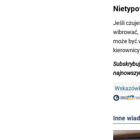
Nietypo
Jeśli czuj
wibrować, 
może być w
kierownicy
Subskrybu
najnowszym
Wskazówk
/
W
Inne wia