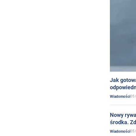
Jak gotow
odpowiedn
05.
Wiadomości
Nowy rywal
środka. Zd
05.
Wiadomości