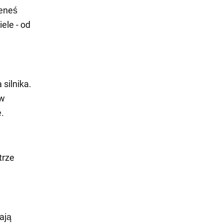
ieneś
ele - od
silnika.
 w
e.
trze
ają