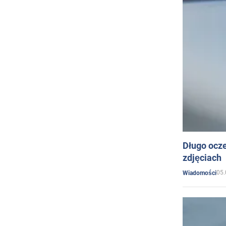
Długo ocz
zdjęciach
05.
Wiadomości