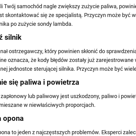
li Twój samochód nagle zwiększy zużycie paliwa, powin
t skontaktować się ze specjalistą. Przyczyn może być wi
jnika po zużycie sondy lambda.
 silnik
gnał ostrzegawczy, który powinien skłonić do sprawdzenia 
ne oznacza, że kody błędów zostały już zarejestrowane
znej jednostce sterującej silnika. Przyczyn może być wiel
ie się paliwa i powietrza
d zapłonowy lub paliwowy jest uszkodzony, paliwo i powie
mieszane w niewłaściwych proporcjach.
a opona
pona to jeden z najczęstszych problemów. Eksperci zalec