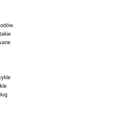
hodów.
takie
owane
cykle
kle
ług