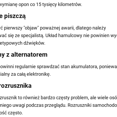
wymianę opon co 15 tysięcy kilometrów.
 piszczą
ć pierwszy "objaw" poważnej awarii, dlatego należy
ać się ze specjalistą. Układ hamulcowy nie powinien 
ietypowych dźwięków.
y z alternatorem
owinni regularnie sprawdzać stan akumulatora, ponieważ
alny za całą elektronikę.
rozrusznika
zrusznik to również bardzo częsty problem, ale wiele osó
 niego uwagi podczas przeglądu. Rozruszniki samochod
dość często.