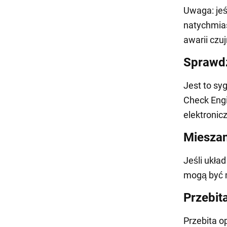
Uwaga: jeś
natychmias
awarii czu
Sprawdź
Jest to sy
Check Engi
elektronic
Mieszan
Jeśli ukła
mogą być 
Przebit
Przebita o