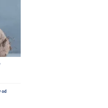
e
y od