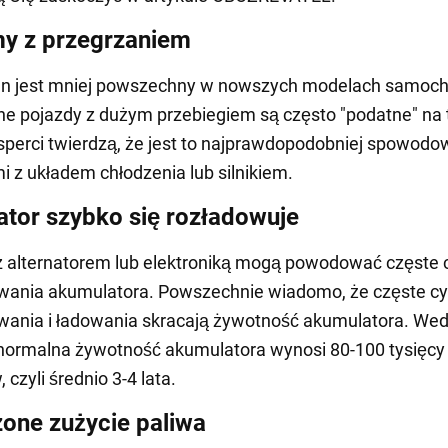
y z przegrzaniem
en jest mniej powszechny w nowszych modelach samoc
e pojazdy z dużym przebiegiem są często "podatne" na 
sperci twierdzą, że jest to najprawdopodobniej spowod
 z układem chłodzenia lub silnikiem.
tor szybko się rozładowuje
 alternatorem lub elektroniką mogą powodować częste 
wania akumulatora. Powszechnie wiadomo, że częste cy
ania i ładowania skracają żywotność akumulatora. Wed
 normalna żywotność akumulatora wynosi 80-100 tysięcy
 czyli średnio 3-4 lata.
one zużycie paliwa