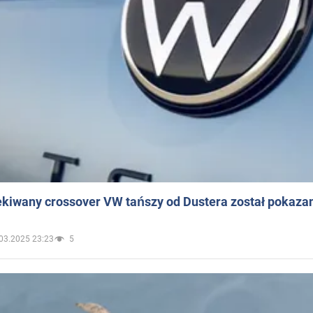
ekiwany crossover VW tańszy od Dustera został pokaza
03.2025 23:23
5