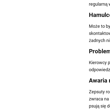
regularną 
Hamulce
Może to by
skontaktow
żadnych n
Problem
Kierowcy p
odpowiedzi
Awaria 
Zepsuty ro
zwraca na
psują się 