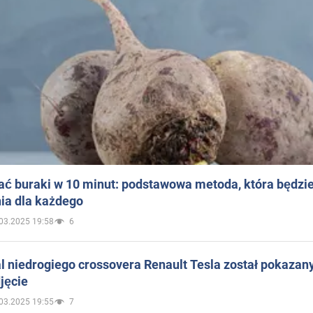
ać buraki w 10 minut: podstawowa metoda, która będzi
ia dla każdego
03.2025 19:58
6
 niedrogiego crossovera Renault Tesla został pokazan
jęcie
03.2025 19:55
7