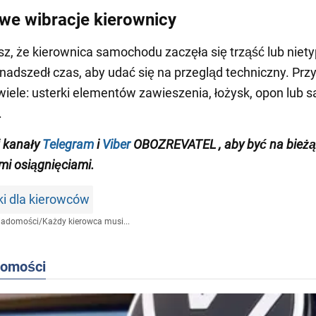
we wibracje kierownicy
esz, że kierownica samochodu zaczęła się trząść lub nie
nadszedł czas, aby udać się na przegląd techniczny. Prz
iele: usterki elementów zawieszenia, łożysk, opon lub 
.
j
kanały
Telegram
i
Viber
OBOZREVATEL
, aby być na bież
i osiągnięciami.
i dla kierowców
iadomości
/
Każdy kierowca musi...
domości