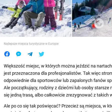
Wojna na Ukrainie
Świat
Jedzenie
Najlepsze miejsca turystyczne w Europie
Większość miejsc, w których można jeździć na nartach
jest przeznaczona dla profesjonalistów. Tak więc strom
odpowiednie dla sportowców lub zapalonych fanów s
Ale początkujący, rodziny z dziećmi lub osoby starsze
się jedną trasą, albo całkowicie zrezygnować z takich 
Ale po co się tak poświęcać? Przecież są miejsca, w k