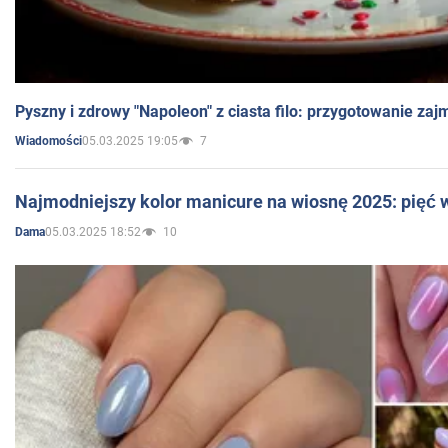
Pyszny i zdrowy "Napoleon" z ciasta filo: przygotowanie zaj
05.03.2025 19:05
7
Wiadomości
Najmodniejszy kolor manicure na wiosnę 2025: pięć
05.03.2025 18:52
10
Dama