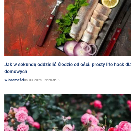
Jak w sekundę oddzielić śledzie od ości: prosty life hack d
domowych
05.03.2025 19:28
9
Wiadomości