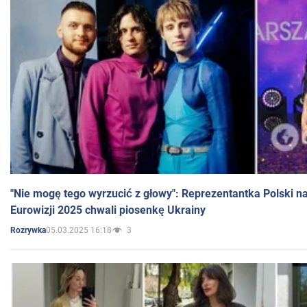
"Nie mogę tego wyrzucić z głowy": Reprezentantka Polski n
Eurowizji 2025 chwali piosenkę Ukrainy
05.03.2025 16:18
3
Rozrywka