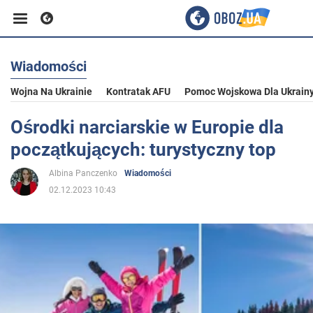
Wiadomości
Biznes
Wojna Na Ukrainie
Kontratak AFU
Pomoc Wojskowa Dla Ukrain
Sport
Ośrodki narciarskie w Europie dla
początkujących: turystyczny top
Rozrywka
Albina Panczenko
Wiadomości
02.12.2023 10:43
Życie
Polityka
Społeczeństwo