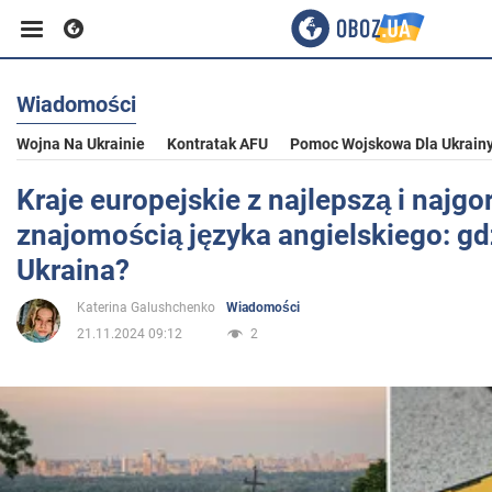
Wiadomości
Biznes
Wojna Na Ukrainie
Kontratak AFU
Pomoc Wojskowa Dla Ukrain
Sport
Kraje europejskie z najlepszą i najgo
znajomością języka angielskiego: gdz
Rozrywka
Ukraina?
Katerina Galushchenko
Wiadomości
Życie
21.11.2024 09:12
2
Polityka
Społeczeństwo