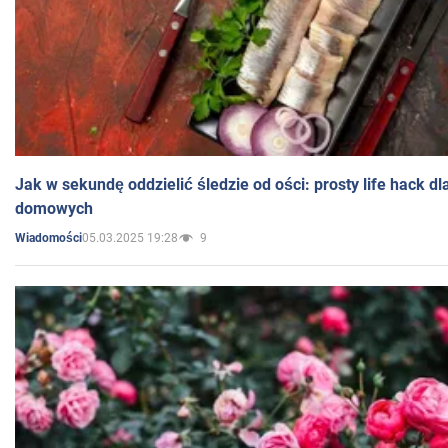
Jak w sekundę oddzielić śledzie od ości: prosty life hack d
domowych
05.03.2025 19:28
9
Wiadomości