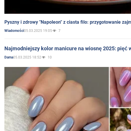
Pyszny i zdrowy "Napoleon" z ciasta filo: przygotowanie zaj
05.03.2025 19:05
7
Wiadomości
Najmodniejszy kolor manicure na wiosnę 2025: pięć
05.03.2025 18:52
10
Dama