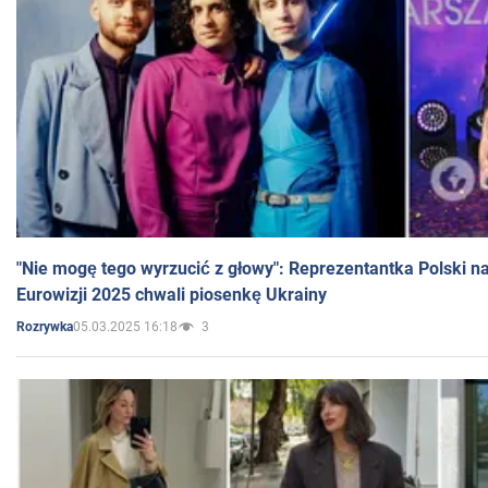
"Nie mogę tego wyrzucić z głowy": Reprezentantka Polski n
Eurowizji 2025 chwali piosenkę Ukrainy
05.03.2025 16:18
3
Rozrywka