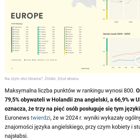
Maksymalna liczba punktów w rankingu wynosi 800.
O
79,5% obywateli w Holandii zna angielski, a 66,9% w U
oznacza, że trzy na pięć osób posługuje się tym języ
Euronews
twierdzi
, że w 2024 r. wyniki wykazały ogól
znajomości języka angielskiego, przy czym kobiety i st
najsłabsi.