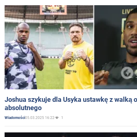
Joshua szykuje dla Usyka ustawkę z walką o 
absolutnego
05.03.2025 16:22
1
Wiadomości