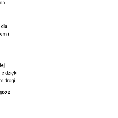
na.
 dla
iem i
iej
le dzięki
m drogi.
żąco z