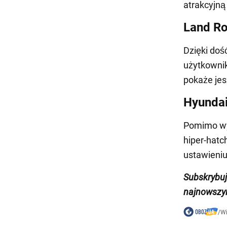
atrakcyjną
Land Ro
Dzięki doś
użytkownik
pokaże jes
Hyundai
Pomimo wyg
hiper-hatc
ustawieniu
Subskrybu
najnowszy
/
W