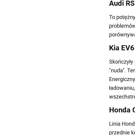
Audi R
To potężn
problemów.
porównywa
Kia EV6
Skończyły 
"nuda". Te
Energiczny
ładowaniu,
wszechstro
Honda C
Linia Hond
przednie k