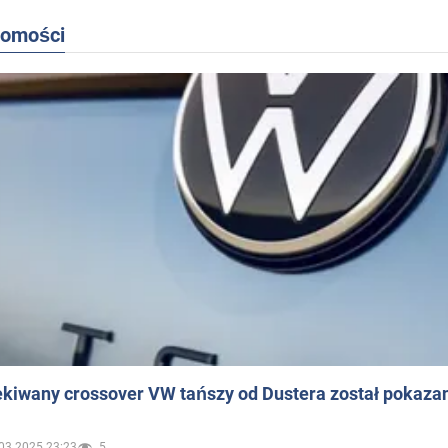
domości
ekiwany crossover VW tańszy od Dustera został pokaza
03.2025 23:23
5