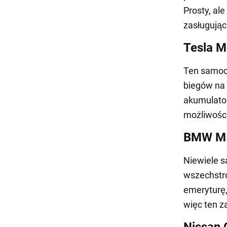
Prosty, al
zasługując
Tesla M
Ten samoch
biegów na 
akumulato
możliwośc
BMW M
Niewiele 
wszechstr
emeryturę,
więc ten 
Nissan 