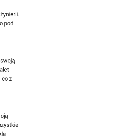
ynierii.
o pod
 swoją
alet
 co z
woją
zystkie
kle