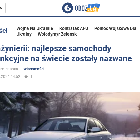
N
Wojna Na Ukrainie
Kontratak AFU
Pomoc Wojskowa Dla
ści
Ukrainy
Wołodymyr Zełenski
żynierii: najlepsze samochody
unkcyjne na świecie zostały nazwane
ka
 Poterianko
Wiadomości
.2024 14:52
1
eństwo
a Ukrainie