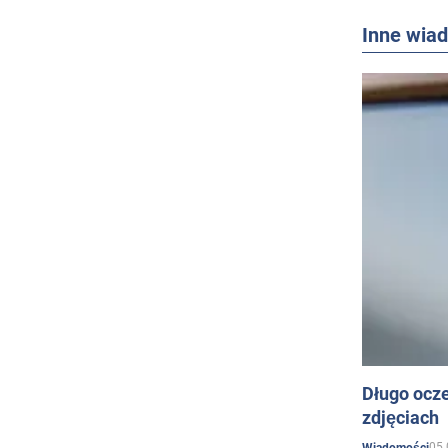
Inne wia
Długo ocz
zdjęciach
05.
Wiadomości