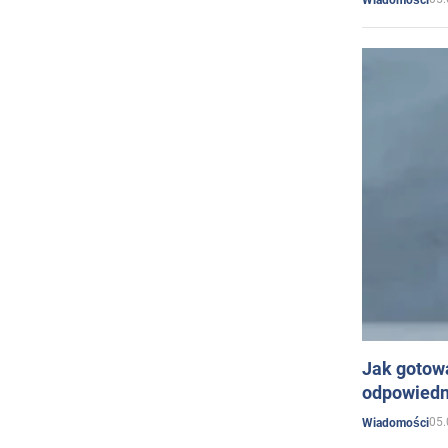
Jak gotow
odpowiedn
05.
Wiadomości