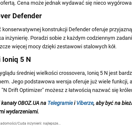
 ofertą. Cena może jednak wydawać się nieco wygórowa
ver Defender
ć konserwatywnej konstrukcji Defender oferuje przyjazną
a inżynierię. Poradzi sobie z każdym codziennym zadan
zcze więcej mocy dzięki zestawowi stalowych kół.
 Ioniq 5 N
lądu średniej wielkości crossovera, Ioniq 5 N jest bardz
hem. Jego podstawowa wersja oferuje już wiele funkcji, a
 "N Drift Optimizer" możesz z łatwością nazwać się króle
j kanały OBOZ.UA na
Telegramie
i
Viberze
, aby być na bie
mi wydarzeniami.
iadomości
/
Cuda inżynierii: najlepsze...