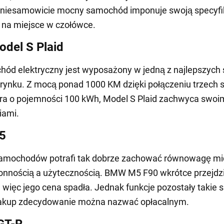
e niesamowicie mocny samochód imponuje swoją specyfi
 na miejsce w czołówce.
odel S Plaid
ód elektryczny jest wyposażony w jedną z najlepszych 
rynku. Z mocą ponad 1000 KM dzięki połączeniu trzech si
ra o pojemności 100 kWh, Model S Plaid zachwyca swoi
iami.
5
samochodów potrafi tak dobrze zachować równowagę m
onnością a użytecznością. BMW M5 F90 wkrótce przejdz
 więc jego cena spadła. Jednak funkcje pozostały takie 
zakup zdecydowanie można nazwać opłacalnym.
GT-R