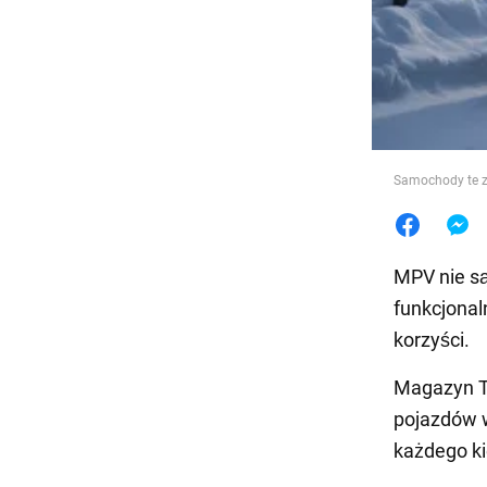
Jedzeni
Samochody te z
MPV nie są
funkcjonal
korzyści.
Magazyn 
pojazdów w
każdego k