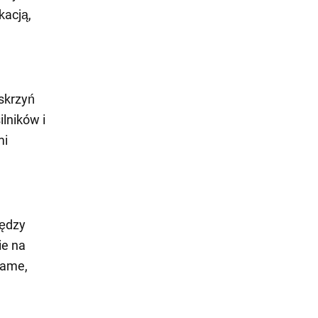
kacją,
skrzyń
lników i
mi
iędzy
ie na
same,