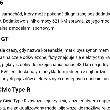
S6
y samochód, który może pokonać długą trasę bez dodat
 Dodatkowo silnik o mocy 621 KM sprawia, że jego moc 
lna z modelami sportowymi.
 GT
się czasy, gdy nazwa koreańskiej marki była synonimem
raz na czele odświeżonej floty znajduje się elektryczny E
, piękny i zdolny do przejechania ponad 480 km na jedn
 EV6 jest doskonałym przykładem jednego z najbardziej
nnych pojazdów elektrycznych dostępnych obecnie na r
ivic Type R
y Civic Type R zawsze kojarzyła się z szaleństwem napę
oła, ale zaktualizowany model bije wszelkie możliwe reko