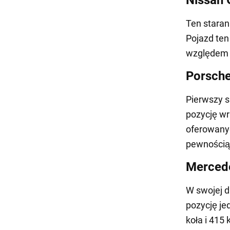
Ten staran
Pojazd te
względem 
Porsche
Pierwszy s
pozycję wr
oferowanyc
pewnością 
Merced
W swojej 
pozycję je
koła i 415