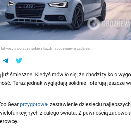
e
 łatwością poradzą sobie z każdym codziennym zadaniem
 już śmieszne. Kiedyś mówiło się, że chodzi tylko o wygo
ność. Teraz jednak wyglądają solidnie i oferują jeszcze w
Top Gear
przygotował
zestawienie dziesięciu najlepszych
ielofunkcyjnych z całego świata. Z pewnością zadowol
ierowcę.