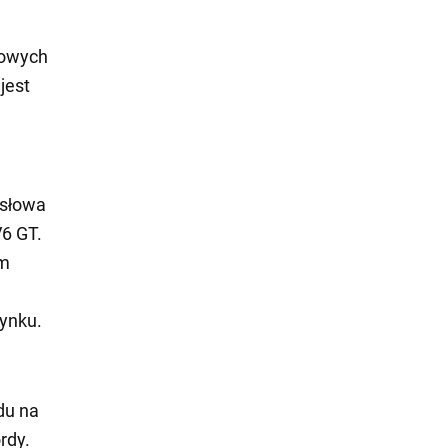
kowych
jest
 słowa
V6 GT.
ym
ynku.
du na
rdy.