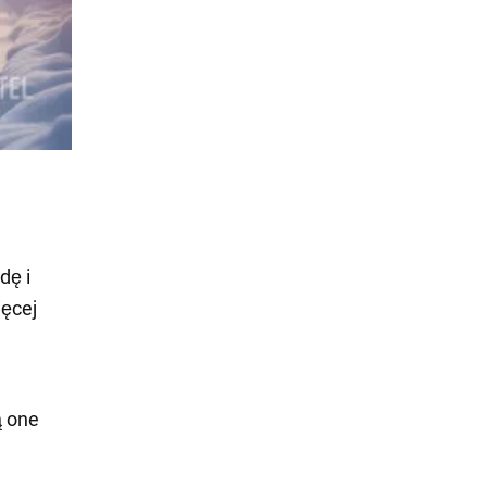
dę i
ięcej
ą one