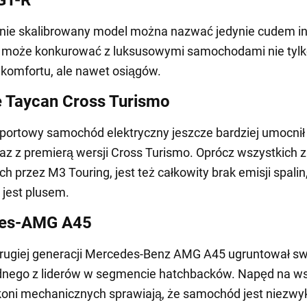
nie skalibrowany model można nazwać jedynie cudem inż
n może konkurować z luksusowymi samochodami nie tylk
komfortu, ale nawet osiągów.
 Taycan Cross Turismo
portowy samochód elektryczny jeszcze bardziej umocnił
az z premierą wersji Cross Turismo. Oprócz wszystkich z
h przez M3 Touring, jest też całkowity brak emisji spalin,
jest plusem.
es-AMG A45
drugiej generacji Mercedes-Benz AMG A45 ugruntował s
dnego z liderów w segmencie hatchbacków. Napęd na ws
 koni mechanicznych sprawiają, że samochód jest niezwy