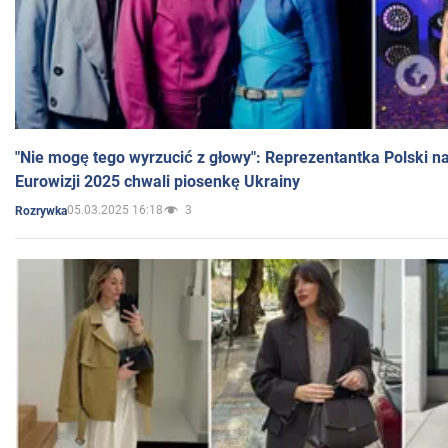
"Nie mogę tego wyrzucić z głowy": Reprezentantka Polski n
Eurowizji 2025 chwali piosenkę Ukrainy
05.03.2025 16:18
3
Rozrywka