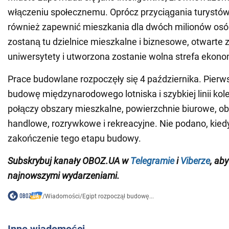
włączeniu społecznemu. Oprócz przyciągania turystó
również zapewnić mieszkania dla dwóch milionów osó
zostaną tu dzielnice mieszkalne i biznesowe, otwarte
uniwersytety i utworzona zostanie wolna strefa ekono
Prace budowlane rozpoczęły się 4 października. Pierw
budowę międzynarodowego lotniska i szybkiej linii kole
połączy obszary mieszkalne, powierzchnie biurowe, obi
handlowe, rozrywkowe i rekreacyjne. Nie podano, kied
zakończenie tego etapu budowy.
Subskrybuj kanały OBOZ.UA w
Telegramie
i
Viberze
, ab
najnowszymi wydarzeniami.
/
Wiadomości
/
Egipt rozpoczął budowę...