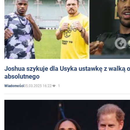
Joshua szykuje dla Usyka ustawkę z walką o 
absolutnego
05.03.2025 16:22
1
Wiadomości