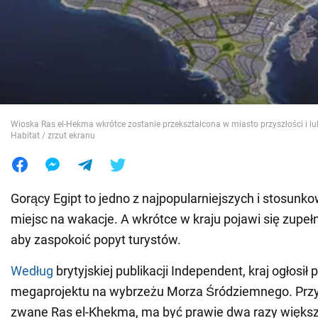
Wojna na Ukrainie
Świat
Jedzenie
Wioska Ras el-Hekma wkrótce zostanie przekształcona w miasto przyszłości i lu
Habitat / zrzut ekranu
Gorący Egipt to jedno z najpopularniejszych i stosunk
miejsc na wakacje. A wkrótce w kraju pojawi się zupeł
aby zaspokoić popyt turystów.
Według
brytyjskiej publikacji Independent, kraj ogłosił
megaprojektu na wybrzeżu Morza Śródziemnego. Przy
zwane Ras el-Khekma, ma być prawie dwa razy większ