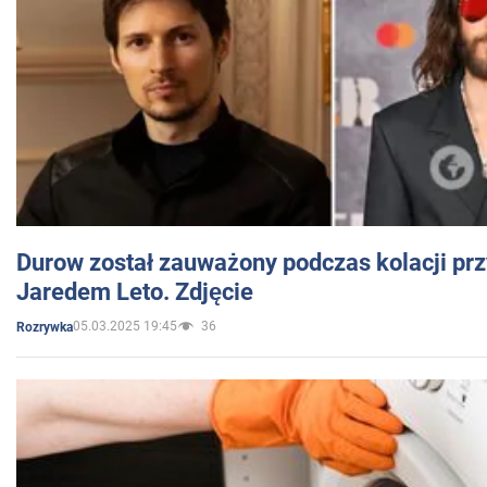
Durow został zauważony podczas kolacji prz
Jaredem Leto. Zdjęcie
05.03.2025 19:45
36
Rozrywka