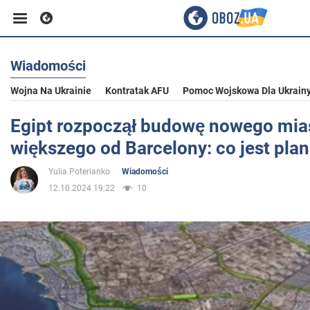
Wiadomości
Biznes
Wojna Na Ukrainie
Kontratak AFU
Pomoc Wojskowa Dla Ukrain
Sport
Egipt rozpoczął budowę nowego mia
większego od Barcelony: co jest pl
Rozrywka
Yulia Poterianko
Wiadomości
12.10.2024 19:22
10
Życie
Polityka
Społeczeństwo