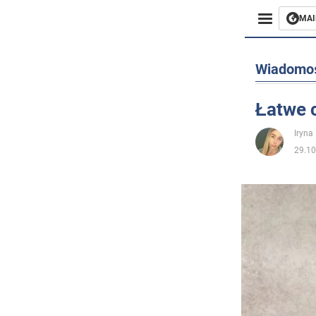
MAI
Biznes
Wiadomo
Sport
Łatwe 
Rozryw
Iryna
29.10
Życie
Polityka
Społecz
Wojna n
Świat