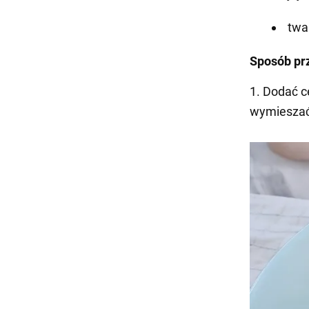
twa
Sposób pr
1. Dodać c
wymieszać