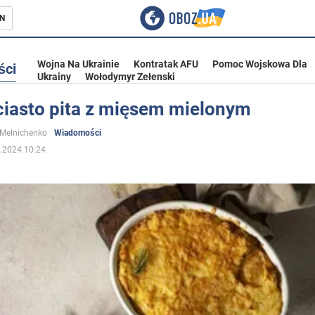
N
Wojna Na Ukrainie
Kontratak AFU
Pomoc Wojskowa Dla
ści
Ukrainy
Wołodymyr Zełenski
ciasto pita z mięsem mielonym
ka
 Melnichenko
Wiadomości
.2024 10:24
eństwo
a Ukrainie