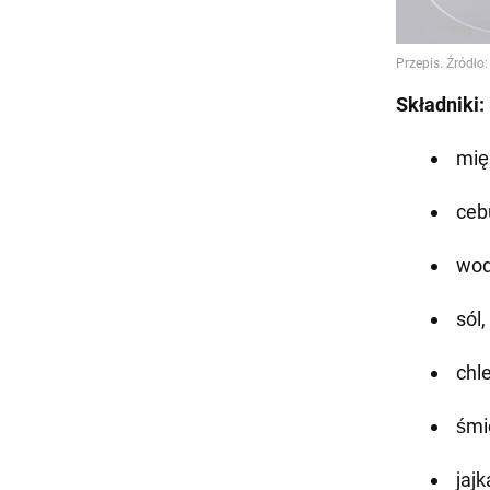
Składniki:
mię
cebu
wod
sól
chle
śmi
jajk