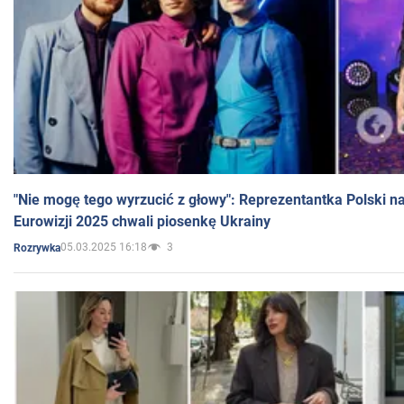
"Nie mogę tego wyrzucić z głowy": Reprezentantka Polski n
Eurowizji 2025 chwali piosenkę Ukrainy
05.03.2025 16:18
3
Rozrywka