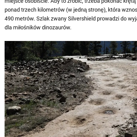
miejsce osobiście. Aby to zrobić, trzeba pokonać krętą
ponad trzech kilometrów (w jedną stronę), która wzno
490 metrów. Szlak zwany Silvershield prowadzi do wy
dla miłośników dinozaurów.