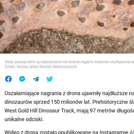
Wojna na Ukrainie
Świat
Jedzenie
Ślady zauropodów są największym na świecie ciągłym miejscem występowania
Źródło: Służba Leśna Stanów Zjednoczonych
Oszałamiające nagrania z drona ujawniły najdłuższe na
dinozaurów sprzed 150 milionów lat. Prehistoryczne śl
West Gold Hill Dinosaur Track, mają 97 metrów długośc
unikalne odciski.
Wideo z drona zostało opublikowane na Instagramie
A