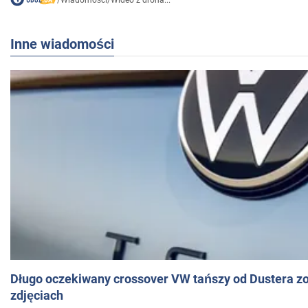
/
Wiadomości
/
Wideo z drona...
Inne wiadomości
Długo oczekiwany crossover VW tańszy od Dustera zo
zdjęciach