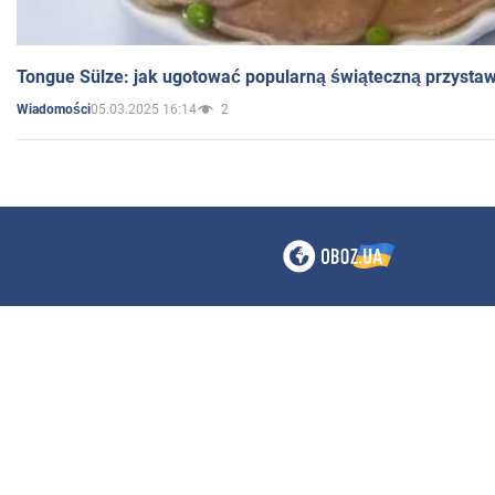
Tongue Sülze: jak ugotować popularną świąteczną przysta
05.03.2025 16:14
2
Wiadomości