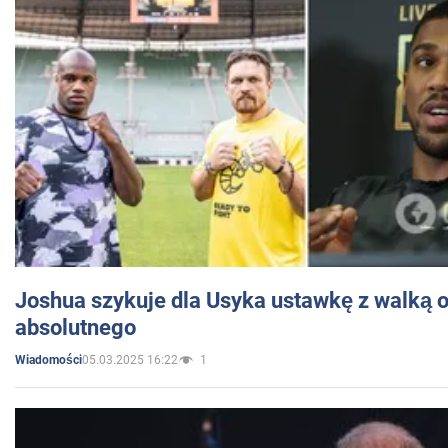
Joshua szykuje dla Usyka ustawkę z walką o 
absolutnego
05.03.2025 16:22
1
Wiadomości