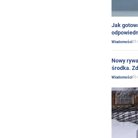
Jak gotow
odpowiedn
05.
Wiadomości
Nowy rywal
środka. Zd
05.
Wiadomości