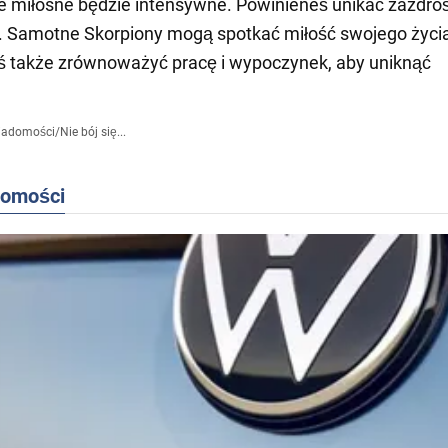
e miłosne będzie intensywne. Powinieneś unikać zazdro
. Samotne Skorpiony mogą spotkać miłość swojego życi
ś także zrównoważyć pracę i wypoczynek, aby uniknąć
iadomości
/
Nie bój się...
domości