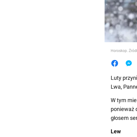
Jedzeni
Horoskop. Źródł
Luty przyn
Lwa, Pannę
W tym mies
ponieważ 
głosem ser
Lew