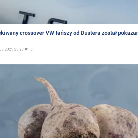
ekiwany crossover VW tańszy od Dustera został pokaza
03.2025 23:23
5