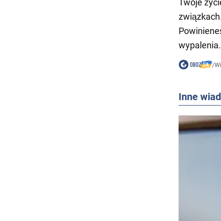
Twoje życi
związkach
Powiniene
wypalenia.
/
W
Inne wia