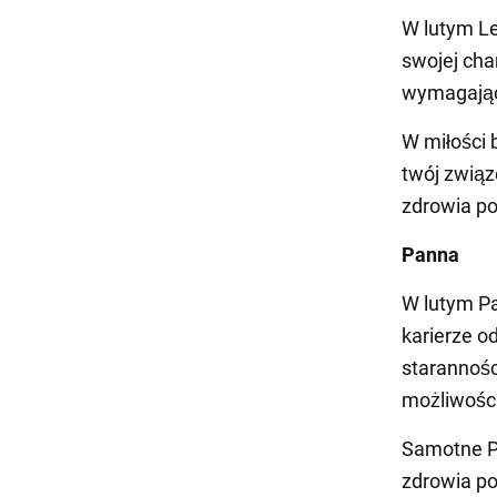
W lutym Le
swojej cha
wymagając
W miłości 
twój związ
zdrowia po
Panna
W lutym Pa
karierze o
starannośc
możliwości
Samotne Pa
zdrowia po