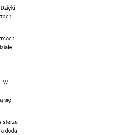
Dzięki
ktach
wzmocni
ziale
u. W
ą się
 sferze
ra doda