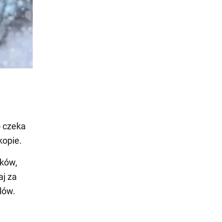
o czeka
kopie.
tków,
aj za
lów.