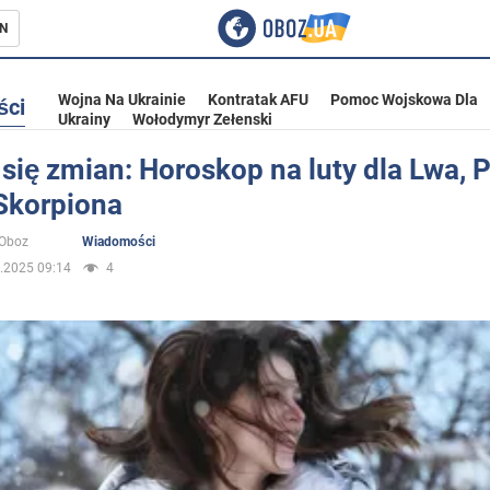
N
Wojna Na Ukrainie
Kontratak AFU
Pomoc Wojskowa Dla
ści
Ukrainy
Wołodymyr Zełenski
 się zmian: Horoskop na luty dla Lwa, 
 Skorpiona
ka
oOboz
Wiadomości
.2025 09:14
4
eństwo
a Ukrainie