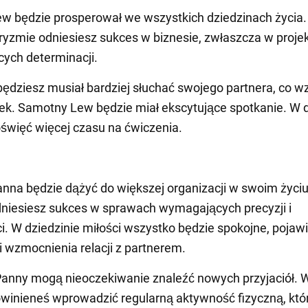
w będzie prosperował we wszystkich dziedzinach życia. 
ryzmie odniesiesz sukces w biznesie, zwłaszcza w proje
ych determinacji.
będziesz musiał bardziej słuchać swojego partnera, co 
ek. Samotny Lew będzie miał ekscytujące spotkanie. W d
święć więcej czasu na ćwiczenia.
nna będzie dążyć do większej organizacji w swoim życi
dniesiesz sukces w sprawach wymagających precyzji i
i. W dziedzinie miłości wszystko będzie spokojne, pojawi
 wzmocnienia relacji z partnerem.
nny mogą nieoczekiwanie znaleźć nowych przyjaciół. W
winieneś wprowadzić regularną aktywność fizyczną, któ