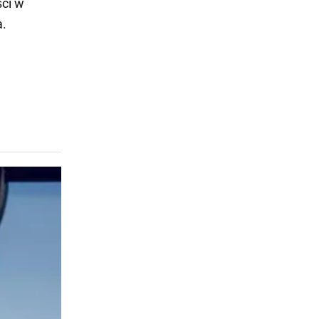
ści w
a.