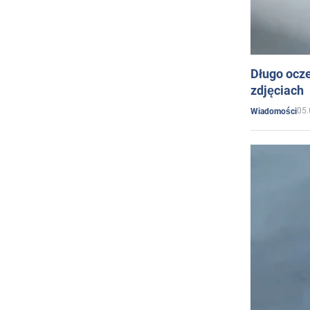
Długo ocz
zdjęciach
05.
Wiadomości