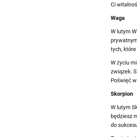
Ci witalnoś
Waga
W lutym W
prywatnym.
tych, któr
W życiu m
związek. 
Poświęć wi
Skorpion
W lutym Sk
będziesz m
do sukces