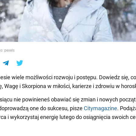
e
o: pexels
iesie wiele możliwości rozwoju i postępu. Dowiedz się, c
, Wagę i Skorpiona w miłości, karierze i zdrowiu w horos
iącu nie powinieneś obawiać się zmian i nowych począ
doprowadzą one do sukcesu, pisze
Citymagazine
. Podąż
ca i wykorzystaj energię lutego do osiągnięcia swoich ce