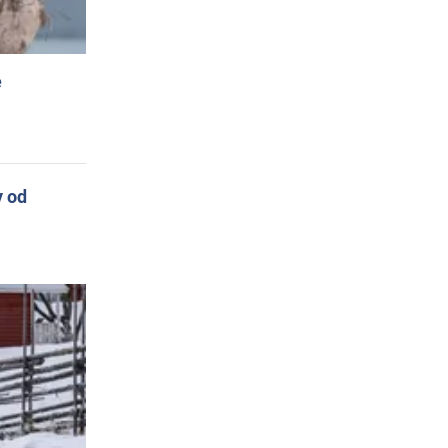
e
y od