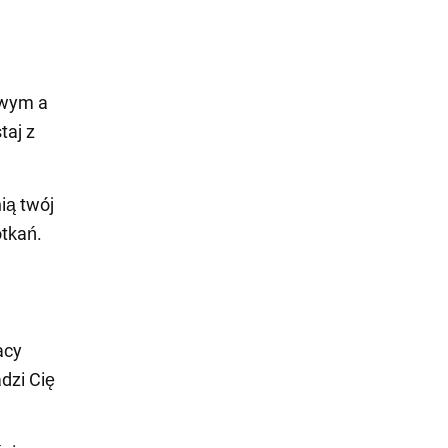
owym a
taj z
ią twój
tkań.
acy
dzi Cię