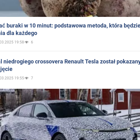
ać buraki w 10 minut: podstawowa metoda, która będzi
ia dla każdego
03.2025 19:58
6
 niedrogiego crossovera Renault Tesla został pokazan
jęcie
03.2025 19:55
7