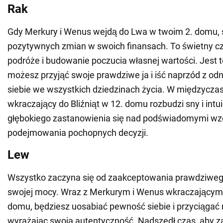
Rak
Gdy Merkury i Wenus wejdą do Lwa w twoim 2. domu, 
pozytywnych zmian w swoich finansach. To świetny c
podróże i budowanie poczucia własnej wartości. Jest t
możesz przyjąć swoje prawdziwe ja i iść naprzód z o
siebie we wszystkich dziedzinach życia. W międzycza
wkraczający do Bliźniąt w 12. domu rozbudzi sny i intu
głębokiego zastanowienia się nad podświadomymi wzo
podejmowania pochopnych decyzji.
Lew
Wszystko zaczyna się od zaakceptowania prawdziwego 
swojej mocy. Wraz z Merkurym i Wenus wkraczającymi
domu, będziesz uosabiać pewność siebie i przyciągać 
wyrażając swoją autentyczność. Nadszedł czas, aby za