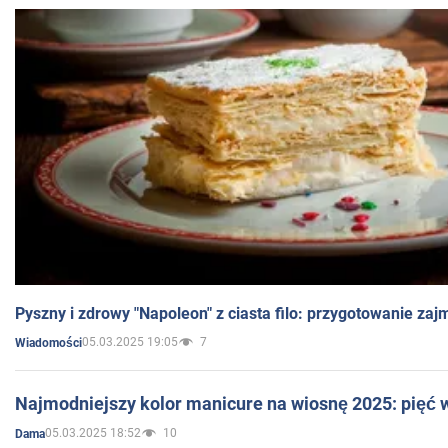
Pyszny i zdrowy "Napoleon" z ciasta filo: przygotowanie zaj
05.03.2025 19:05
7
Wiadomości
Najmodniejszy kolor manicure na wiosnę 2025: pięć
05.03.2025 18:52
10
Dama