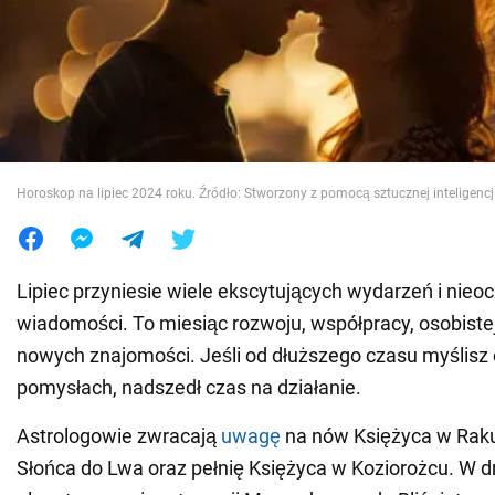
Wojna na Ukrainie
Świat
Jedzenie
Horoskop na lipiec 2024 roku. Źródło: Stworzony z pomocą sztucznej inteligencj
Lipiec przyniesie wiele ekscytujących wydarzeń i nie
wiadomości. To miesiąc rozwoju, współpracy, osobistej
nowych znajomości. Jeśli od dłuższego czasu myślisz 
pomysłach, nadszedł czas na działanie.
Astrologowie zwracają
uwagę
na nów Księżyca w Raku
Słońca do Lwa oraz pełnię Księżyca w Koziorożcu. W dr