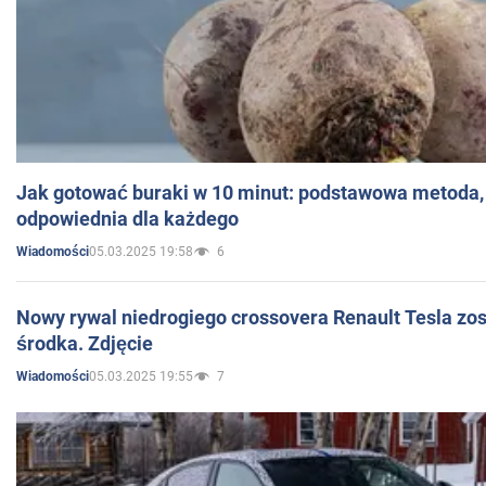
Jak gotować buraki w 10 minut: podstawowa metoda, 
odpowiednia dla każdego
05.03.2025 19:58
6
Wiadomości
Nowy rywal niedrogiego crossovera Renault Tesla zo
środka. Zdjęcie
05.03.2025 19:55
7
Wiadomości