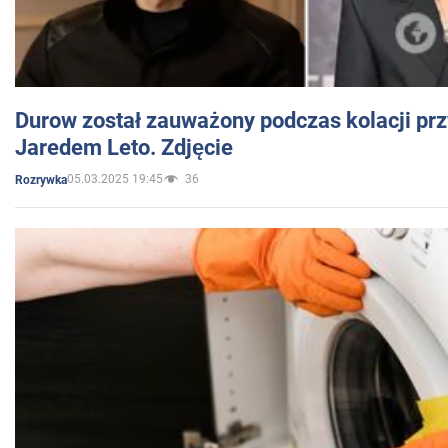
Durow został zauważony podczas kolacji prz
Jaredem Leto. Zdjęcie
05.03.2025 19:45
36
Rozrywka