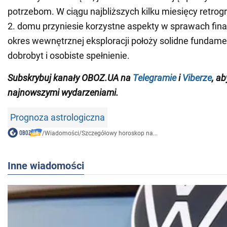
potrzebom. W ciągu najbliższych kilku miesięcy retrog
2. domu przyniesie korzystne aspekty w sprawach fin
okres wewnętrznej eksploracji położy solidne fundame
dobrobyt i osobiste spełnienie.
Subskrybuj
kanały OBOZ.
UA
na
Telegramie
i
Viberze
,
aby
najnowszymi wydarzeniami
.
Prognoza astrologiczna
/
Wiadomości
/
Szczegółowy horoskop na...
Inne wiadomości