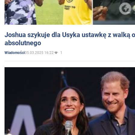
Joshua szykuje dla Usyka ustawkę z walką o 
absolutnego
05.03.2025 16:22
1
Wiadomości