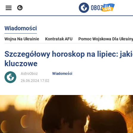
Wiadomości
Biznes
Wojna Na Ukrainie
Kontratak AFU
Pomoc Wojskowa Dla Ukrain
Sport
Szczegółowy horoskop na lipiec: jak
kluczowe
Rozrywka
AstroOboz
Wiadomości
26.06.2024 17:02
Życie
Polityka
Społeczeństwo