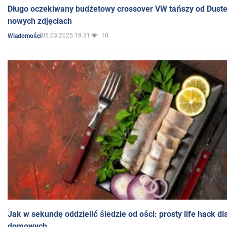
Długo oczekiwany budżetowy crossover VW tańszy od Dust
nowych zdjęciach
05.03.2025 19:31
10
Wiadomości
Jak w sekundę oddzielić śledzie od ości: prosty life hack d
domowych