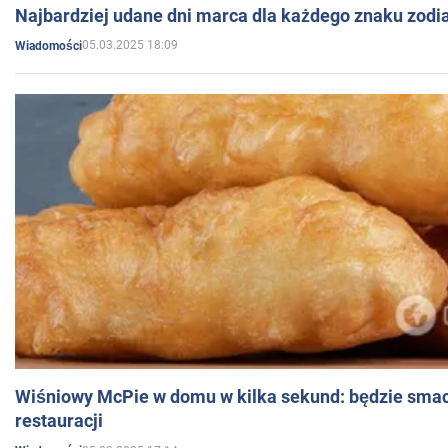
Najbardziej udane dni marca dla każdego znaku zodi
05.03.2025 18:09
Wiadomości
Wiśniowy McPie w domu w kilka sekund: będzie smac
restauracji