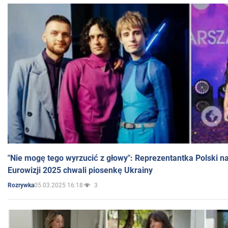
"Nie mogę tego wyrzucić z głowy": Reprezentantka Polski n
Eurowizji 2025 chwali piosenkę Ukrainy
05.03.2025 16:18
3
Rozrywka