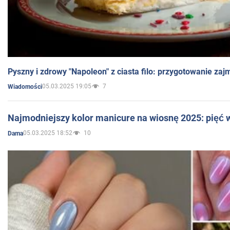
Pyszny i zdrowy "Napoleon" z ciasta filo: przygotowanie zaj
05.03.2025 19:05
7
Wiadomości
Najmodniejszy kolor manicure na wiosnę 2025: pięć
05.03.2025 18:52
10
Dama