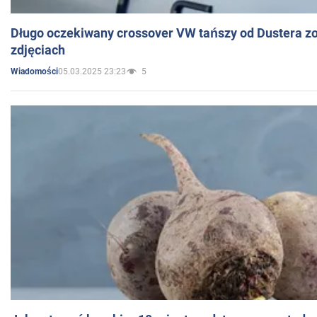
Długo oczekiwany crossover VW tańszy od Dustera zo
zdjęciach
05.03.2025 23:23
5
Wiadomości