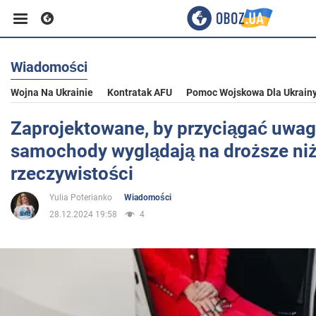
Wiadomości
Biznes
Wojna Na Ukrainie
Kontratak AFU
Pomoc Wojskowa Dla Ukrain
Sport
Zaprojektowane, by przyciągać uwag
samochody wyglądają na droższe niż
Rozrywka
rzeczywistości
Yulia Poterianko
Wiadomości
Życie
28.12.2024 19:58
4
Polityka
Społeczeństwo