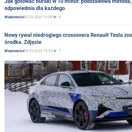
Jak gotować buraki w 10 minut: podstawowa metoda, 
odpowiednia dla każdego
05.03.2025 19:58
6
Wiadomości
Nowy rywal niedrogiego crossovera Renault Tesla zo
środka. Zdjęcie
05.03.2025 19:55
7
Wiadomości