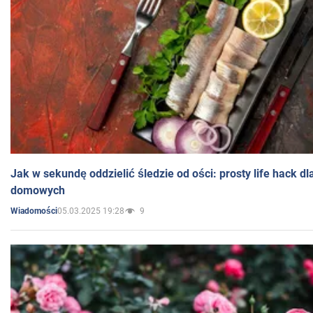
Jak w sekundę oddzielić śledzie od ości: prosty life hack d
domowych
05.03.2025 19:28
9
Wiadomości