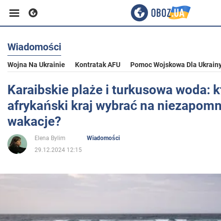
Wiadomości
Biznes
Wojna Na Ukrainie
Kontratak AFU
Pomoc Wojskowa Dla Ukrain
Sport
Karaibskie plaże i turkusowa woda: k
afrykański kraj wybrać na niezapom
Rozrywka
wakacje?
Elena Bylim
Wiadomości
Życie
29.12.2024 12:15
Polityka
Społeczeństwo