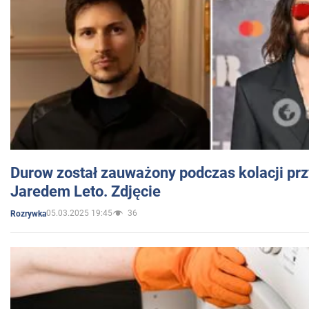
Durow został zauważony podczas kolacji prz
Jaredem Leto. Zdjęcie
05.03.2025 19:45
36
Rozrywka