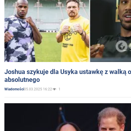
Joshua szykuje dla Usyka ustawkę z walką o 
absolutnego
05.03.2025 16:22
1
Wiadomości