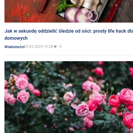
Jak w sekundę oddzielić śledzie od ości: prosty life hack d
domowych
05.03.2025 19:28
9
Wiadomości