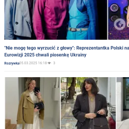
"Nie mogę tego wyrzucić z głowy": Reprezentantka Polski n
Eurowizji 2025 chwali piosenkę Ukrainy
05.03.2025 16:18
3
Rozrywka