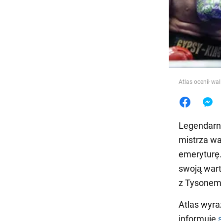
Jedzeni
Atlas ocenił wal
Legendarny
mistrza wa
emeryturę.
swoją war
z Tysonem 
Atlas wyraz
informuje