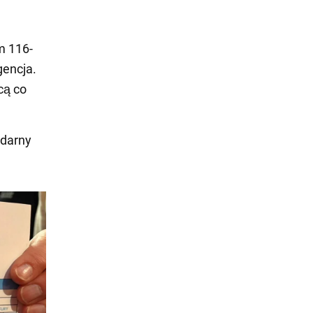
m 116-
gencja.
cą co
ndarny