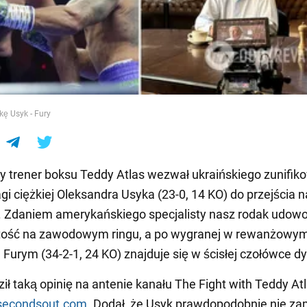
e
kę Usyk - Fury
 trener boksu Teddy Atlas wezwał ukraińskiego zunifi
gi ciężkiej Oleksandra Usyka (23-0, 14 KO) do przejścia n
 Zdaniem amerykańskiego specjalisty nasz rodak udowod
tość na zawodowym ringu, a po wygranej w rewanżowym
Furym (34-2-1, 24 KO) znajduje się w ścisłej czołówce dy
ił taką opinię na antenie kanału The Fight with Teddy Atl
secondsout.com
. Dodał, że Usyk prawdopodobnie nie za