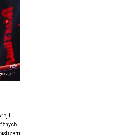
raj i
różnych
 mistrzem