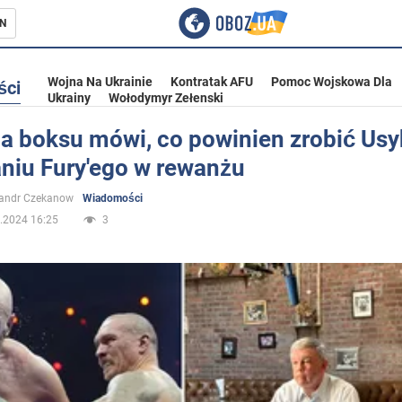
N
Wojna Na Ukrainie
Kontratak AFU
Pomoc Wojskowa Dla
ści
Ukrainy
Wołodymyr Zełenski
a boksu mówi, co powinien zrobić Usy
niu Fury'ego w rewanżu
ka
sandr Czekanow
Wiadomości
.2024 16:25
3
eństwo
a Ukrainie