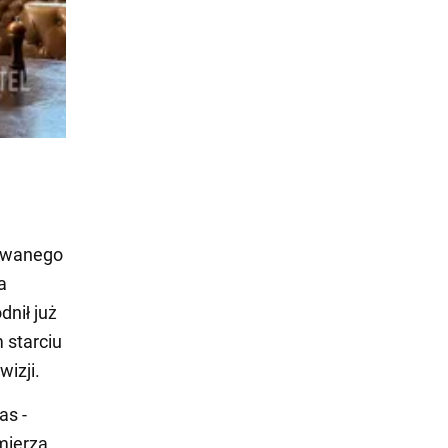
kowanego
a
nił już
 starciu
wizji.
as -
mierza