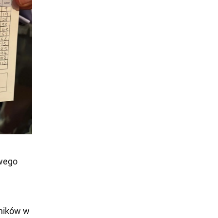
wego
wników w