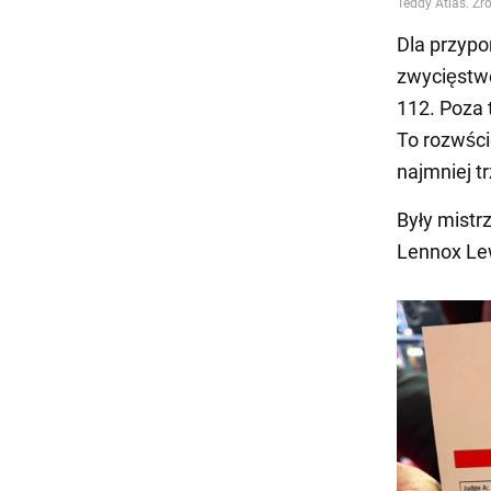
Dla przypo
zwycięstwe
112. Poza 
To rozwści
najmniej t
Były mistr
Lennox Lew