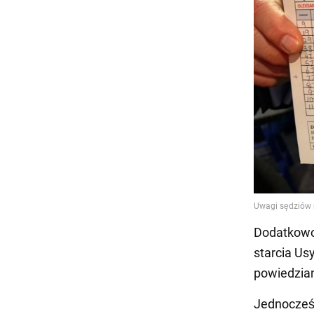
Dodatkowo
starcia Usy
powiedzian
Jednocześ