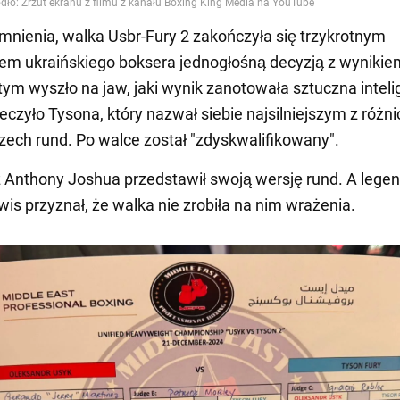
mnienia, walka Usbr-Fury 2 zakończyła się trzykrotnym
m ukraińskiego boksera jednogłośną decyzją z wynikie
tym wyszło na jaw, jaki wynik zanotowała sztuczna inteli
eczyło Tysona, który nazwał siebie najsilniejszym z różni
rzech rund. Po walce został "zdyskwalifikowany".
z Anthony Joshua przedstawił swoją wersję rund. A lege
is przyznał, że walka nie zrobiła na nim wrażenia.