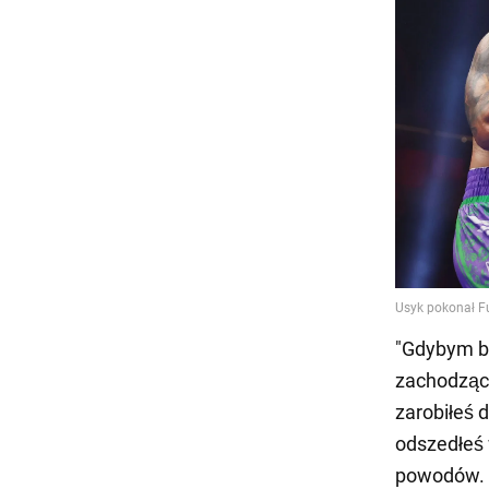
"Gdybym b
zachodzące
zarobiłeś 
odszedłeś 
powodów. W