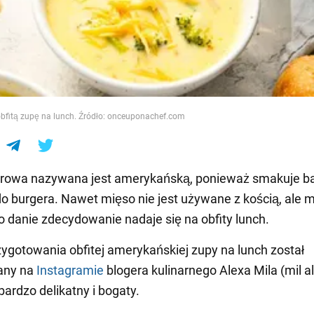
e
bfitą zupę na lunch. Źródło: onceuponachef.com
erowa nazywana jest amerykańską, ponieważ smakuje b
o burgera. Nawet mięso nie jest używane z kością, ale 
o danie zdecydowanie nadaje się na obfity lunch.
ygotowania obfitej amerykańskiej zupy na lunch został
any na
Instagramie
blogera kulinarnego Alexa Mila (mil al
bardzo delikatny i bogaty.