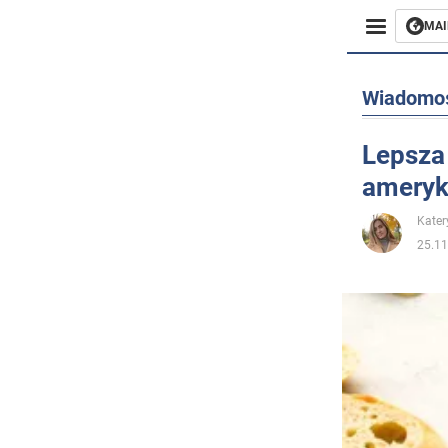
MAI
Biznes
Wiadomo
Sport
Lepsza 
ameryk
Rozryw
Kater
Życie
25.11
Polityka
Społecz
Wojna n
Świat