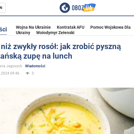
N
Wojna Na Ukrainie
Kontratak AFU
Pomoc Wojskowa Dla
ści
Ukrainy
Wołodymyr Zełenski
niż zwykły rosół: jak zrobić pyszną
ańską zupę na lunch
ka
yna Jagovych
Wiadomości
.2024 09:46
3
eństwo
a Ukrainie