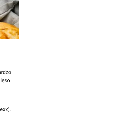
ardzo
mięso
exx).