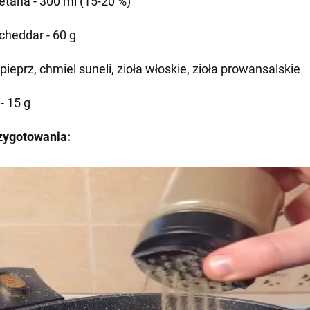
etana - 300 ml (15-20 %)
 cheddar - 60 g
 pieprz, chmiel suneli, zioła włoskie, zioła prowansalskie
 - 15 g
zygotowania: