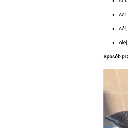
śmi
ser
sól,
olej
Sposób pr