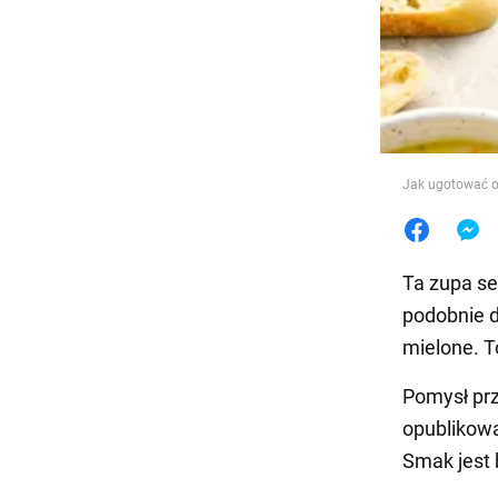
Jedzeni
Jak ugotować o
Ta zupa s
podobnie d
mielone. T
Pomysł prz
opublikow
Smak jest 