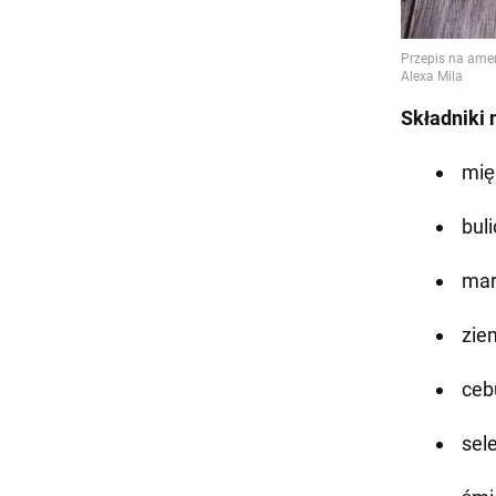
Składniki 
mię
buli
mar
zie
ceb
sele