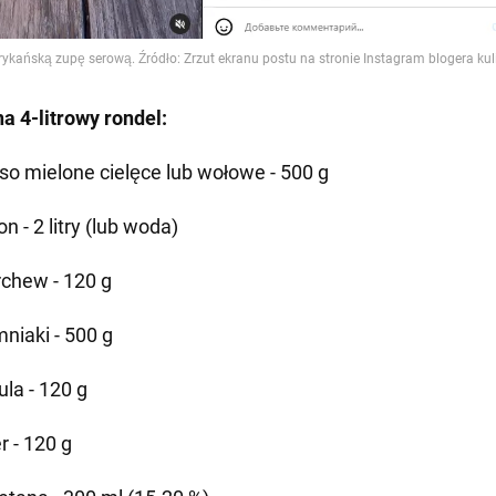
na 4-litrowy rondel:
so mielone cielęce lub wołowe - 500 g
on - 2 litry (lub woda)
chew - 120 g
mniaki - 500 g
ula - 120 g
r - 120 g