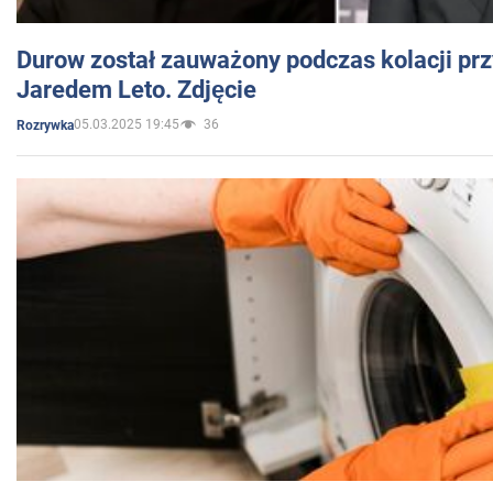
Durow został zauważony podczas kolacji prz
Jaredem Leto. Zdjęcie
05.03.2025 19:45
36
Rozrywka