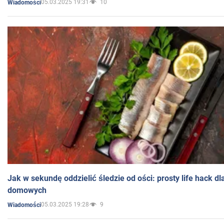
05.03.2025 19:31
10
Wiadomości
Jak w sekundę oddzielić śledzie od ości: prosty life hack d
domowych
05.03.2025 19:28
9
Wiadomości