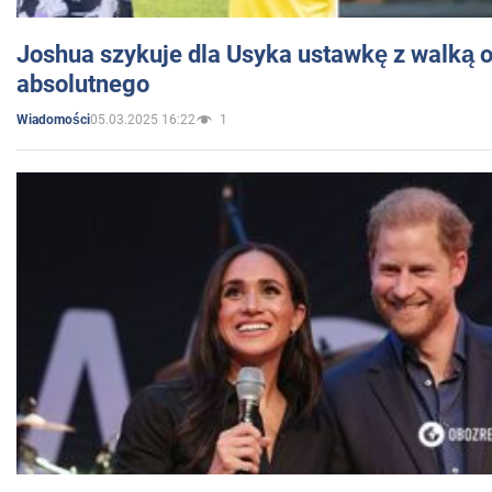
Joshua szykuje dla Usyka ustawkę z walką o 
absolutnego
05.03.2025 16:22
1
Wiadomości