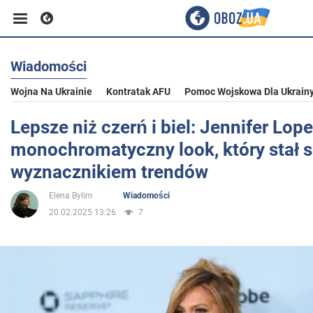
Wiadomości
Biznes
Wojna Na Ukrainie
Kontratak AFU
Pomoc Wojskowa Dla Ukrain
Sport
Lepsze niż czerń i biel: Jennifer Lop
monochromatyczny look, który stał s
Rozrywka
wyznacznikiem trendów
Elena Bylim
Wiadomości
Życie
20.02.2025 13:26
7
Polityka
Społeczeństwo