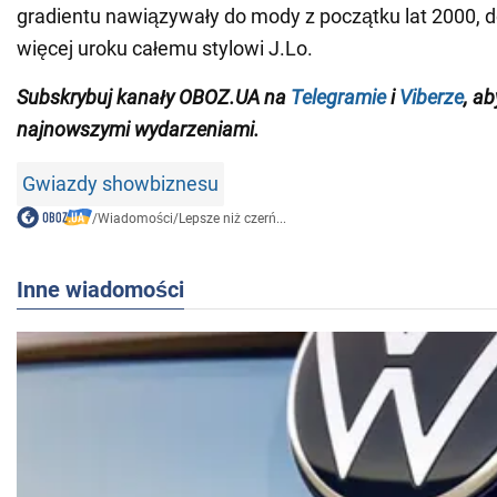
gradientu nawiązywały do mody z początku lat 2000, d
więcej uroku całemu stylowi J.Lo.
Subskrybuj kanały OBOZ.UA na
Telegramie
i
Viberze
, a
najnowszymi wydarzeniami.
Gwiazdy showbiznesu
/
Wiadomości
/
Lepsze niż czerń...
Inne wiadomości