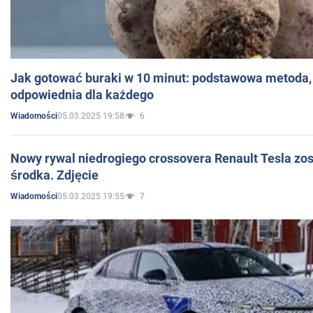
Jak gotować buraki w 10 minut: podstawowa metoda, 
odpowiednia dla każdego
05.03.2025 19:58
6
Wiadomości
Nowy rywal niedrogiego crossovera Renault Tesla zo
środka. Zdjęcie
05.03.2025 19:55
7
Wiadomości