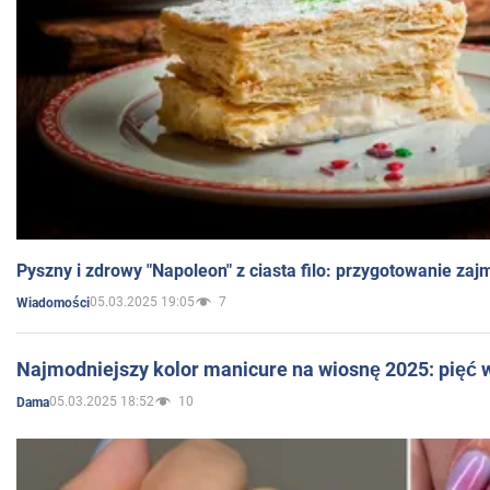
Pyszny i zdrowy "Napoleon" z ciasta filo: przygotowanie zaj
05.03.2025 19:05
7
Wiadomości
Najmodniejszy kolor manicure na wiosnę 2025: pięć
05.03.2025 18:52
10
Dama