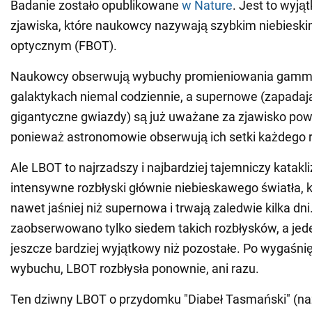
Badanie zostało opublikowane
w Nature
. Jest to wyj
zjawiska, które naukowcy nazywają szybkim niebieski
optycznym (FBOT).
Naukowcy obserwują wybuchy promieniowania gamma
galaktykach niemal codziennie, a supernowe (zapadaj
gigantyczne gwiazdy) są już uważane za zjawisko po
ponieważ astronomowie obserwują ich setki każdego 
Ale LBOT to najrzadszy i najbardziej tajemniczy katakli
intensywne rozbłyski głównie niebieskawego światła, k
nawet jaśniej niż supernowa i trwają zaledwie kilka dn
zaobserwowano tylko siedem takich rozbłysków, a jede
jeszcze bardziej wyjątkowy niż pozostałe. Po wygaśn
wybuchu, LBOT rozbłysła ponownie, ani razu.
Ten dziwny LBOT o przydomku "Diabeł Tasmański" (n