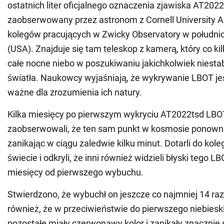
ostatnich liter oficjalnego oznaczenia zjawiska AT2022
zaobserwowany przez astronom z Cornell University An
kolegów pracujących w Zwicky Observatory w południow
(USA). Znajduje się tam teleskop z kamerą, który co ki
całe nocne niebo w poszukiwaniu jakichkolwiek niestab
światła. Naukowcy wyjaśniają, że wykrywanie LBOT je
ważne dla zrozumienia ich natury.
Kilka miesięcy po pierwszym wykryciu AT2022tsd LBOT,
zaobserwowali, że ten sam punkt w kosmosie ponowni
zanikając w ciągu zaledwie kilku minut. Dotarli do kol
świecie i odkryli, że inni również widzieli błyski tego L
miesięcy od pierwszego wybuchu.
Stwierdzono, że wybuchł on jeszcze co najmniej 14 raz
również, że w przeciwieństwie do pierwszego niebies
pozostałe miały czerwonawy kolor i zanikały znacznie s