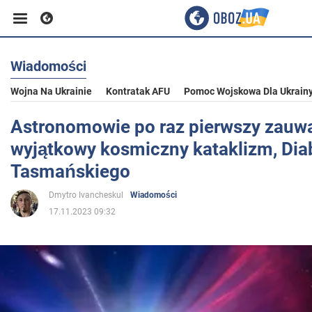
Wiadomości
Biznes
Wojna Na Ukrainie
Kontratak AFU
Pomoc Wojskowa Dla Ukrain
Sport
Astronomowie po raz pierwszy zauwa
wyjątkowy kosmiczny kataklizm, Dia
Rozrywka
Tasmańskiego
Dmytro Ivancheskul
Wiadomości
Życie
17.11.2023 09:32
Polityka
Społeczeństwo