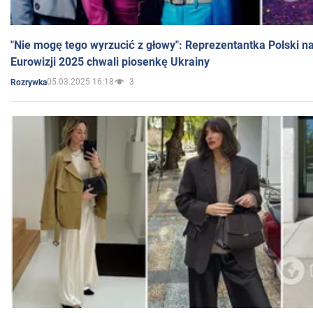
"Nie mogę tego wyrzucić z głowy": Reprezentantka Polski n
Eurowizji 2025 chwali piosenkę Ukrainy
05.03.2025 16:18
3
Rozrywka