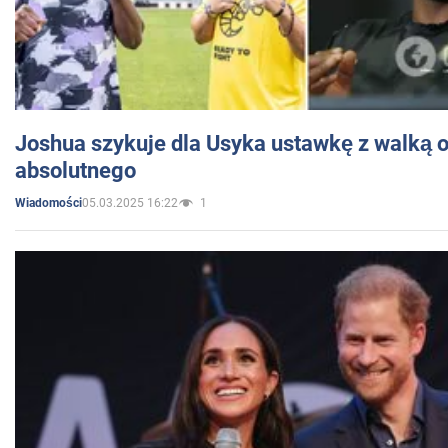
Joshua szykuje dla Usyka ustawkę z walką o 
absolutnego
05.03.2025 16:22
1
Wiadomości