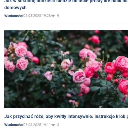
Jak w sekundę oddzielić śledzie od ości: prosty life hack d
domowych
05.03.2025 19:28
9
Wiadomości
Jak przycinać róże, aby kwitły intensywnie: instrukcje krok
05.03.2025 19:11
3
Wiadomości