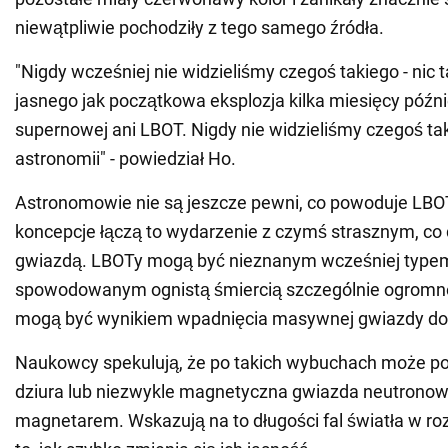
niewątpliwie pochodziły z tego samego źródła.
"Nigdy wcześniej nie widzieliśmy czegoś takiego - nic t
jasnego jak początkowa eksplozja kilka miesięcy późni
supernowej ani LBOT. Nigdy nie widzieliśmy czegoś ta
astronomii" - powiedział Ho.
Astronomowie nie są jeszcze pewni, co powoduje LBO
koncepcje łączą to wydarzenie z czymś strasznym, co d
gwiazdą. LBOTy mogą być nieznanym wcześniej type
spowodowanym ognistą śmiercią szczególnie ogromne
mogą być wynikiem wpadnięcia masywnej gwiazdy do c
Naukowcy spekulują, że po takich wybuchach może p
dziura lub niezwykle magnetyczna gwiazda neutrono
magnetarem. Wskazują na to długości fal światła w ro