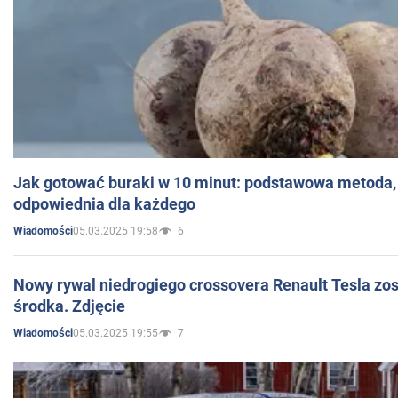
Jak gotować buraki w 10 minut: podstawowa metoda, 
odpowiednia dla każdego
05.03.2025 19:58
6
Wiadomości
Nowy rywal niedrogiego crossovera Renault Tesla zo
środka. Zdjęcie
05.03.2025 19:55
7
Wiadomości