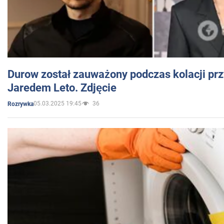
Durow został zauważony podczas kolacji prz
Jaredem Leto. Zdjęcie
05.03.2025 19:45
36
Rozrywka