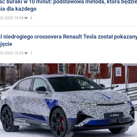
ać buraki w 10 minut: podstawowa metoda, która będzi
ia dla każdego
03.2025 19:58
6
 niedrogiego crossovera Renault Tesla został pokazan
jęcie
03.2025 19:55
7