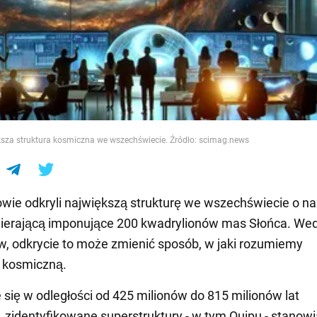
e
ksza struktura kosmiczna we wszechświecie. Źródło: scimag.news
ie odkryli największą strukturę we wszechświecie o n
wierającą imponujące 200 kwadrylionów mas Słońca. We
 odkrycie to może zmienić sposób, w jaki rozumiemy
 kosmiczną.
 się w odległości od 425 milionów do 815 milionów lat
, zidentyfikowane superstruktury - w tym Quipu - stanowi