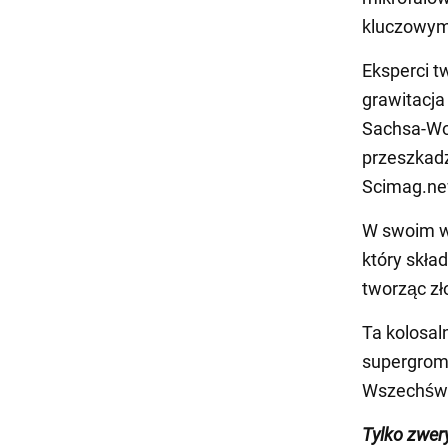
kluczowym
Eksperci t
grawitacja
Sachsa-Wol
przeszkad
Scimag.ne
W swoim wy
który skła
tworząc zł
Ta kolosal
supergroma
Wszechświ
Tylko zwer