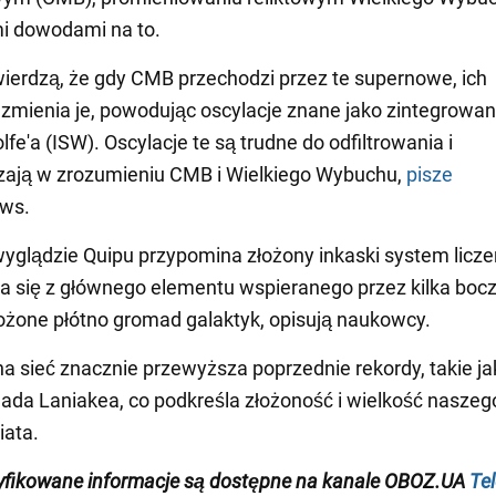
i dowodami na to.
wierdzą, że gdy CMB przechodzi przez te supernowe, ich
 zmienia je, powodując oscylacje znane jako zintegrowan
fe'a (ISW). Oscylacje te są trudne do odfiltrowania i
zają w zrozumieniu CMB i Wielkiego Wybuchu,
pisze
ws.
glądzie Quipu przypomina złożony inkaski system licze
da się z głównego elementu wspieranego przez kilka boc
ożone płótno gromad galaktyk, opisują naukowcy.
na sieć znacznie przewyższa poprzednie rekordy, takie ja
da Laniakea, co podkreśla złożoność i wielkość naszeg
ata.
yfikowane informacje są dostępne na
kanale
OBOZ.UA
Te