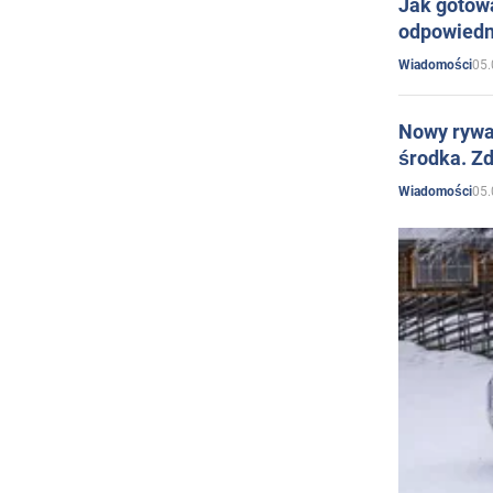
Jak gotow
odpowiedn
05.
Wiadomości
Nowy rywal
środka. Zd
05.
Wiadomości