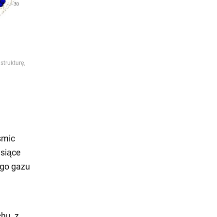
smic
ysiące
ego gazu
hu, z