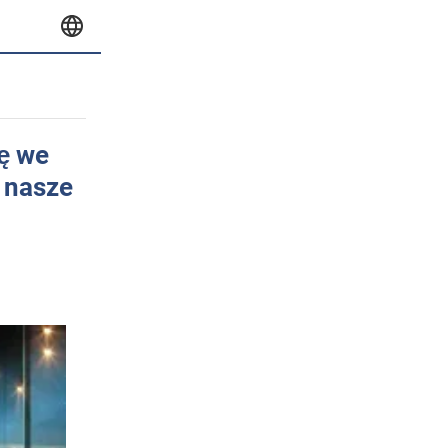
rę we
 nasze