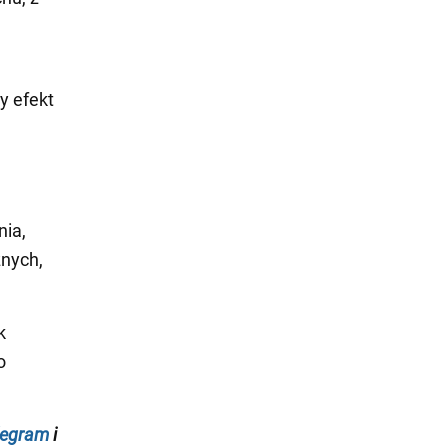
y efekt
nia,
znych,
k
o
legram
i