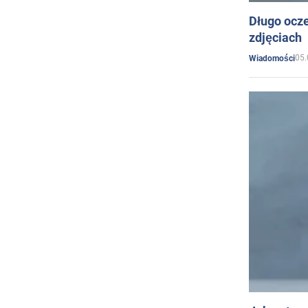
Długo ocz
zdjęciach
05.
Wiadomości