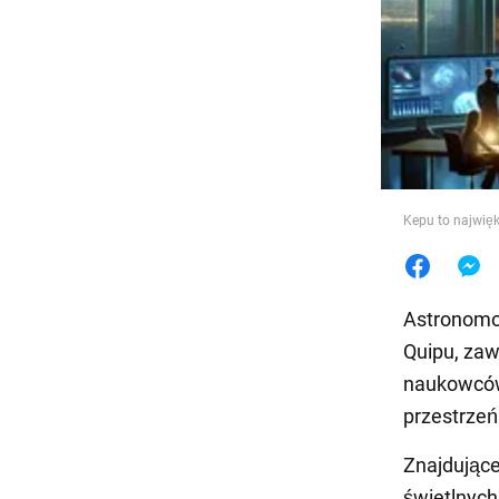
Jedzeni
Kepu to najwię
Astronomow
Quipu, za
naukowców,
przestrzeń
Znajdujące
świetlnych