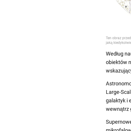
Według na
obiektów n
wskazujący
Astronomo
Large-Scal
galaktyk i
wewnątrz 
Supernowe 
mikrofalo