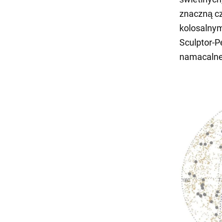
znaczną c
kolosalnym
Sculptor-P
namacalne