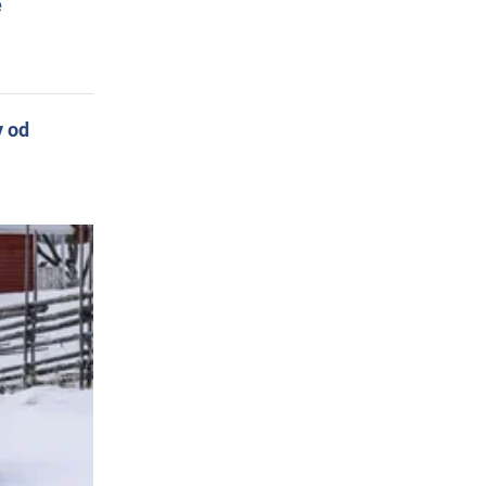
e
y od