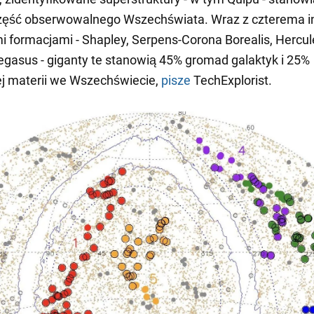
zęść obserwowalnego Wszechświata. Wraz z czterema i
i formacjami - Shapley, Serpens-Corona Borealis, Hercule
egasus - giganty te stanowią 45% gromad galaktyk i 25%
j materii we Wszechświecie,
pisze
TechExplorist.