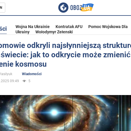
N
Wojna Na Ukrainie
Kontratak AFU
Pomoc Wojskowa Dla
ści
Ukrainy
Wołodymyr Zełenski
mowie odkryli najsłynniejszą struktu
świecie: jak to odkrycie może zmienić
ka
enie kosmosu
Vasilyuk
Wiadomości
.2025 09:49
5
eństwo
a Ukrainie