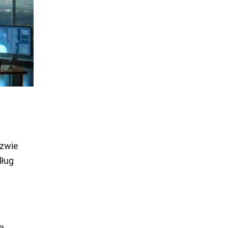
azwie
dług
ą