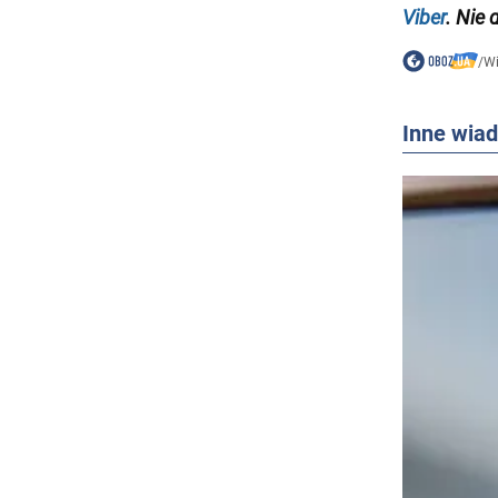
Viber
. Nie 
/
W
Inne wia