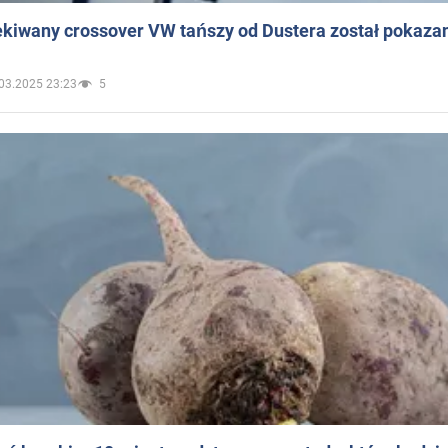
ekiwany crossover VW tańszy od Dustera został pokaza
03.2025 23:23
5