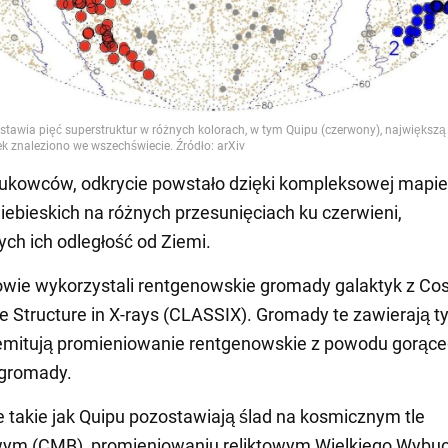
ukowców, odkrycie powstało dzięki kompleksowej mapie
iebieskich na różnych przesunięciach ku czerwieni,
ch ich odległość od Ziemi.
wie wykorzystali rentgenowskie gromady galaktyk z Co
e Structure in X-rays (CLASSIX). Gromady te zawierają t
 emitują promieniowanie rentgenowskie z powodu gorąc
gromady.
takie jak Quipu pozostawiają ślad na kosmicznym tle
wym (CMB), promieniowaniu reliktowym Wielkiego Wybuc