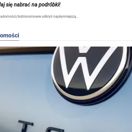
daj się nabrać na podróbki!
iadomości
/
Astronomowie odkryli najsłynniejszą...
domości