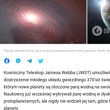
Wojna na Ukrainie
Świat
Jedzenie
Planety skaliste tworzą się w dysku protoplanetarnym wokół gwiazdy. Źródło
Kosmiczny Teleskop Jamesa Webba (JWST) umożliwi
dostrzeżenie młodego układu gwiezdnego 370 lat świe
którym nowe planety są otoczone parą wodną na swoic
Naukowcy już wcześniej wykrywali parę wodną w dys
protoplanetarnych, ale nigdy nie widzieli jej tam, gdzie
planety.