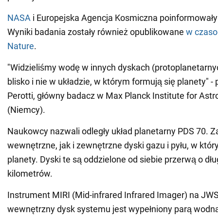
NASA
i Europejska Agencja Kosmiczna poinformowały 
Wyniki badania zostały również opublikowane
w czas
Nature
.
"Widzieliśmy wodę w innych dyskach (protoplanetarnych
blisko i nie w układzie, w którym formują się planety" -
Perotti, główny badacz w Max Planck Institute for As
(Niemcy).
Naukowcy nazwali odległy układ planetarny PDS 70. 
wewnętrzne, jak i zewnętrzne dyski gazu i pyłu, w któr
planety. Dyski te są oddzielone od siebie przerwą o dł
kilometrów.
Instrument MIRI (Mid-infrared Infrared Imager) na JWS
wewnętrzny dysk systemu jest wypełniony parą wodną.