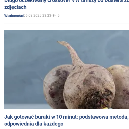
Długo oczekiwany crossover VW tańszy od Dustera zo
zdjęciach
05.03.2025 23:23
5
Wiadomości
Jak gotować buraki w 10 minut: podstawowa metoda, 
odpowiednia dla każdego