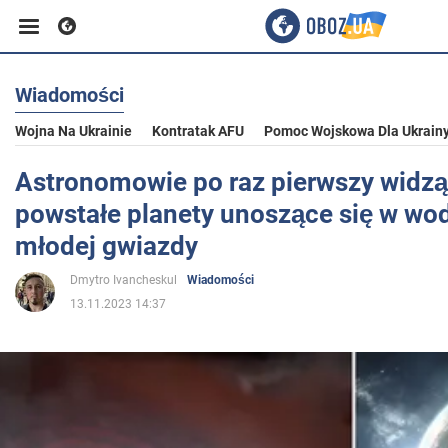
Wiadomości
Biznes
Wojna Na Ukrainie
Kontratak AFU
Pomoc Wojskowa Dla Ukrain
Sport
Astronomowie po raz pierwszy widz
powstałe planety unoszące się w wo
Rozrywka
młodej gwiazdy
Dmytro Ivancheskul
Wiadomości
Życie
13.11.2023 14:37
Polityka
Społeczeństwo