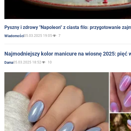
Pyszny i zdrowy "Napoleon" z ciasta filo: przygotowanie zaj
05.03.2025 19:05
7
Wiadomości
Najmodniejszy kolor manicure na wiosnę 2025: pięć
05.03.2025 18:52
10
Dama