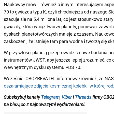
Naukowcy mówili również o innym interesującym aspe
70 to gwiazda typu K, czyli chłodniejsza od naszego Sł
szacuje się na 5,4 miliona lat, co jest stosunkowo sta
gwiazdy, która wciąż tworzy planety, ponieważ zawarto
dyskach planetotwórczych maleje z czasem. Naukowc
zaskoczeni, że istnieje tam para wodna i tworzą się ska
W przyszłości planują przeprowadzić nowe badania prz
instrumentów JWST, aby jeszcze lepiej zrozumieć, co d
wewnętrznym dysku systemu PDS 70.
Wcześniej OBOZREVATEL informował również, że NAS
oszałamiające zdjęcie kosmicznej kolebki, w której rod
Subskrybuj kanały
Telegram
,
Viber
i
Threads
firmy OBO
na bieżąco z najnowszymi wydarzeniami.