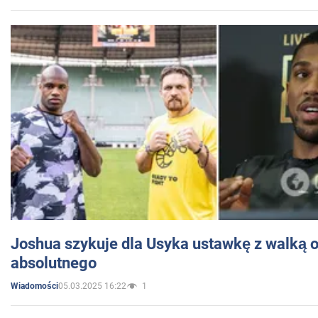
Joshua szykuje dla Usyka ustawkę z walką o 
absolutnego
05.03.2025 16:22
1
Wiadomości