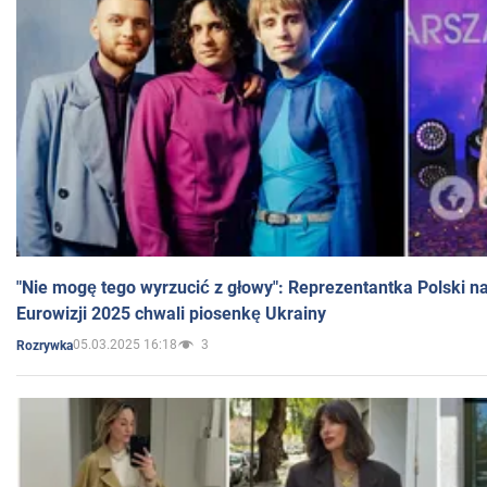
"Nie mogę tego wyrzucić z głowy": Reprezentantka Polski n
Eurowizji 2025 chwali piosenkę Ukrainy
05.03.2025 16:18
3
Rozrywka