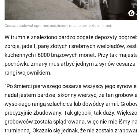
W trumnie znaleziono bardzo bogate depozyty pogrze
zbroję, jadeit, parę złotych i srebrnych wielbłądów, z
kuchennych i 6000 brązowych monet. Przy tak majes
pochówku zmarły musiał być jednym z synów cesarza Q
rangi wojownikiem.
"Po śmierci pierwszego cesarza wszyscy jego synowie 
nadal jestem bardziej skłonny wierzyć, że ten grobowi
wysokiego rangą szlachcica lub dowódcy armii. Grobow
precyzyjnie zbudowany. Tak głęboki, tak duży. Większ
grobowców została splądrowana, więc nie mieliśmy n
trumienną. Okazało się jednak, że nie została zrabowa