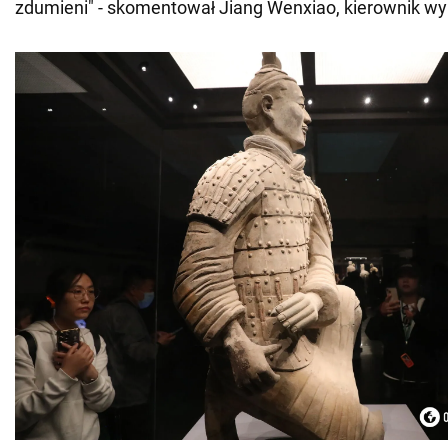
zdumieni" - skomentował Jiang Wenxiao, kierownik wy