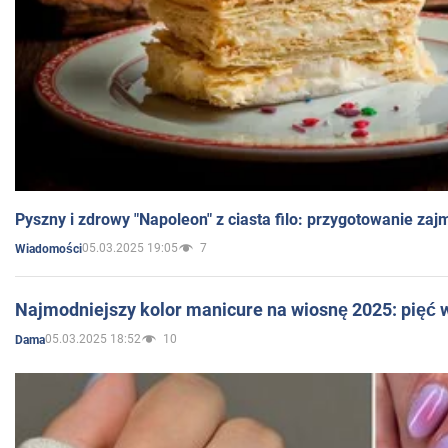
Pyszny i zdrowy "Napoleon" z ciasta filo: przygotowanie zaj
05.03.2025 19:05
7
Wiadomości
Najmodniejszy kolor manicure na wiosnę 2025: pięć
05.03.2025 18:52
10
Dama