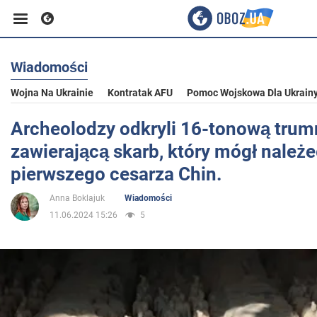
Wiadomości
Biznes
Wojna Na Ukrainie
Kontratak AFU
Pomoc Wojskowa Dla Ukrain
Sport
Archeolodzy odkryli 16-tonową trum
zawierającą skarb, który mógł należ
Rozrywka
pierwszego cesarza Chin.
Anna Boklajuk
Wiadomości
Życie
11.06.2024 15:26
5
Polityka
Społeczeństwo