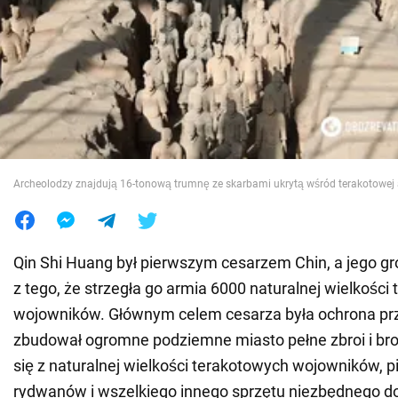
Wojna na Ukrainie
Świat
Jedzenie
Archeolodzy znajdują 16-tonową trumnę ze skarbami ukrytą wśród terakotowej 
Qin Shi Huang był pierwszym cesarzem Chin, a jego gr
z tego, że strzegła go armia 6000 naturalnej wielkości
wojowników. Głównym celem cesarza była ochrona prz
zbudował ogromne podziemne miasto pełne zbroi i bro
się z naturalnej wielkości terakotowych wojowników, pi
rydwanów i wszelkiego innego sprzętu niezbędnego do