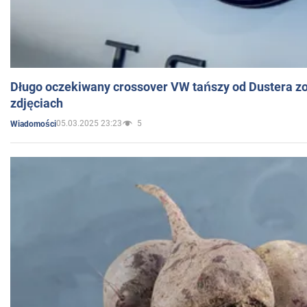
Długo oczekiwany crossover VW tańszy od Dustera zo
zdjęciach
05.03.2025 23:23
5
Wiadomości