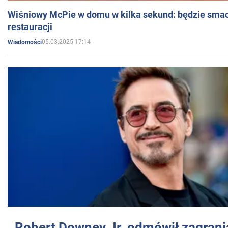
Wiśniowy McPie w domu w kilka sekund: będzie smac
restauracji
05.03.2025 17:14
Wiadomości
Robert Downey Jr. odmówił zagrani