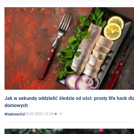
Jak w sekundę oddzielić śledzie od ości: prosty life hack d
domowych
05.03.2025 19:28
9
Wiadomości