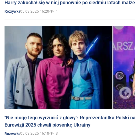
Harry zakochał się w niej ponownie po siedmiu latach małż
05.03.2025 16:20
1
Rozrywka
"Nie mogę tego wyrzucić z głowy": Reprezentantka Polski n
Eurowizji 2025 chwali piosenkę Ukrainy
05.03.2025 16:18
3
Rozrywka