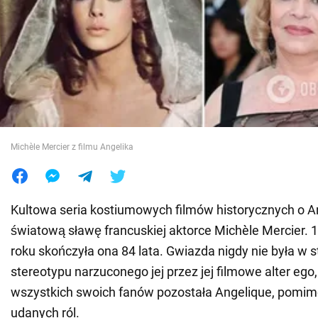
Wojna na Ukrainie
Świat
Jedzenie
Michèle Mercier z filmu Angelika
Kultowa seria kostiumowych filmów historycznych o An
światową sławę francuskiej aktorce Michèle Mercier. 1
roku skończyła ona 84 lata. Gwiazda nigdy nie była w s
stereotypu narzuconego jej przez jej filmowe alter ego,
wszystkich swoich fanów pozostała Angelique, pomim
udanych ról.