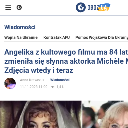
Wiadomości
Biznes
Wojna Na Ukrainie
Kontratak AFU
Pomoc Wojskowa Dla Ukrain
Sport
Angelika z kultowego filmu ma 84 lat
zmieniła się słynna aktorka Michèle 
Rozrywka
Zdjęcia wtedy i teraz
Anna Krawczuk
Wiadomości
Życie
11.11.2023 11:00
1,4 t.
Polityka
Społeczeństwo