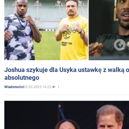
Joshua szykuje dla Usyka ustawkę z walką o 
absolutnego
05.03.2025 16:22
1
Wiadomości