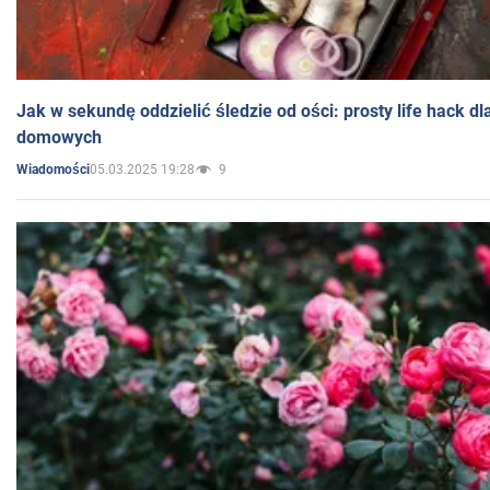
Jak w sekundę oddzielić śledzie od ości: prosty life hack d
domowych
05.03.2025 19:28
9
Wiadomości