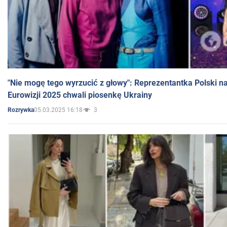
"Nie mogę tego wyrzucić z głowy": Reprezentantka Polski n
Eurowizji 2025 chwali piosenkę Ukrainy
05.03.2025 16:18
3
Rozrywka