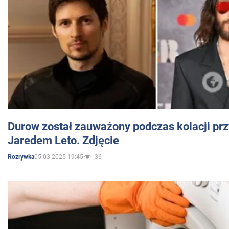
Durow został zauważony podczas kolacji prz
Jaredem Leto. Zdjęcie
05.03.2025 19:45
36
Rozrywka