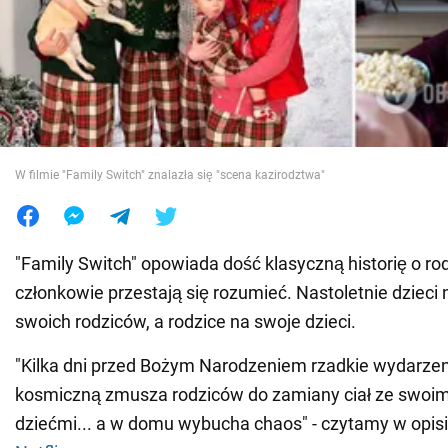
Wojna na Ukrainie
Świat
Jedzenie
W filmie "Family Switch" znalazła się "scena kazirodztwa"
"Family Switch" opowiada dość klasyczną historię o rodz
członkowie przestają się rozumieć. Nastoletnie dzieci 
swoich rodziców, a rodzice na swoje dzieci.
"Kilka dni przed Bożym Narodzeniem rzadkie wydarzen
kosmiczną zmusza rodziców do zamiany ciał ze swoimi
dziećmi... a w domu wybucha chaos" - czytamy w opisie