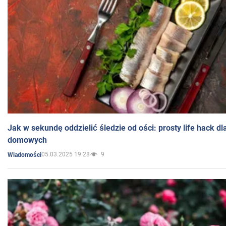
Jak w sekundę oddzielić śledzie od ości: prosty life hack d
domowych
05.03.2025 19:28
9
Wiadomości