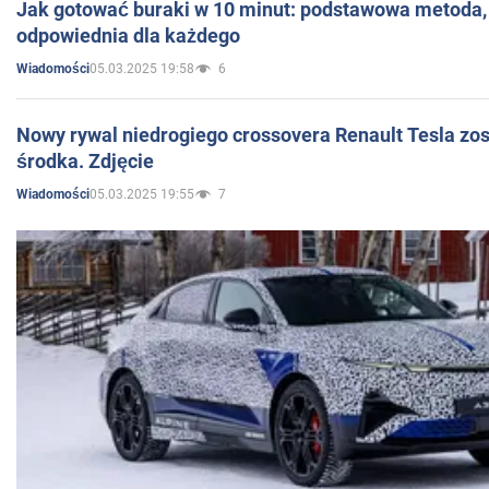
Jak gotować buraki w 10 minut: podstawowa metoda, 
odpowiednia dla każdego
05.03.2025 19:58
6
Wiadomości
Nowy rywal niedrogiego crossovera Renault Tesla zo
środka. Zdjęcie
05.03.2025 19:55
7
Wiadomości