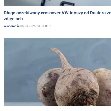
Długo oczekiwany crossover VW tańszy od Dustera zo
zdjęciach
05.03.2025 23:23
5
Wiadomości