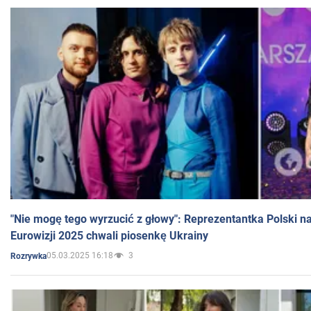
"Nie mogę tego wyrzucić z głowy": Reprezentantka Polski n
Eurowizji 2025 chwali piosenkę Ukrainy
05.03.2025 16:18
3
Rozrywka