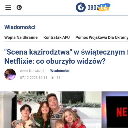
Wiadomości
Biznes
Wojna Na Ukrainie
Kontratak AFU
Pomoc Wojskowa Dla Ukrain
Sport
"Scena kazirodztwa" w świątecznym f
Netflixie: co oburzyło widzów?
Rozrywka
Anna Krawczuk
Wiadomości
07.12.2023 16:11
31
Życie
Polityka
Społeczeństwo