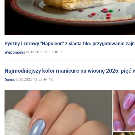
Pyszny i zdrowy "Napoleon" z ciasta filo: przygotowanie zaj
05.03.2025 19:05
7
Wiadomości
Najmodniejszy kolor manicure na wiosnę 2025: pięć
05.03.2025 18:52
10
Dama