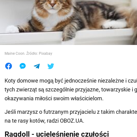
Wojna na Ukrainie
Świat
Jedzenie
Maine Coon. Źródło: Pixabay
Koty domowe mogą być jednocześnie niezależne i czuł
tych zwierząt są szczególnie przyjazne, towarzyskie i
okazywania miłości swoim właścicielom.
Jeśli marzysz o futrzanym przyjacielu z takim charak
na te rasy kotów, radzi OBOZ.UA.
Ragdoll - ucieleśnienie czułości