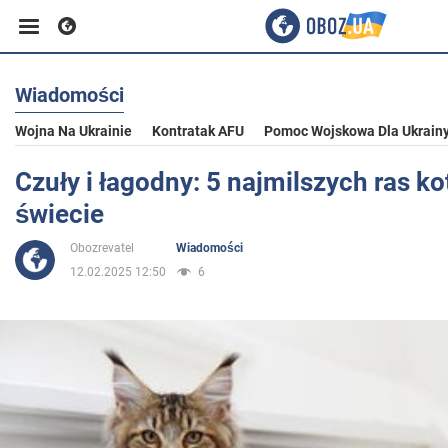
Wiadomości
Biznes
Wojna Na Ukrainie
Kontratak AFU
Pomoc Wojskowa Dla Ukrain
Sport
Czuły i łagodny: 5 najmilszych ras k
świecie
Rozrywka
Obozrevatel
Wiadomości
12.02.2025 12:50
6
Życie
Polityka
Społeczeństwo