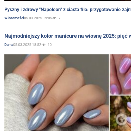
Pyszny i zdrowy "Napoleon" z ciasta filo: przygotowanie zaj
05.03.2025 19:05
7
Wiadomości
Najmodniejszy kolor manicure na wiosnę 2025: pięć
05.03.2025 18:52
10
Dama