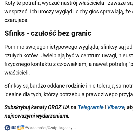
Koty te potrafią wyczuć nastrój właściciela i zawsze s
wesprzeć. Ich uroczy wygląd i cichy głos sprawiają, że 
czarujące.
Sfinks - czułość bez granic
Pomimo swojego nietypowego wyglądu, sfinksy są jedn
czułych kotów. Uwielbiają być w centrum uwagi, nieus
fizycznego kontaktu z człowiekiem, a nawet potrafią "p
właścicieli.
Sfinksy są bardzo oddane rodzinie i nie tolerują samot
idealne dla tych, którzy potrzebują prawdziwego przyja
Subskrybuj kanały OBOZ.UA na
Telegramie
i
Viberze
, a
najnowszymi wydarzeniami.
/
Wiadomości
/
Czuły i łagodny:...