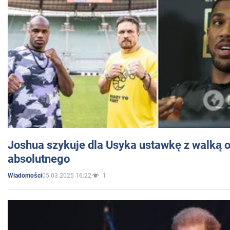
Joshua szykuje dla Usyka ustawkę z walką o 
absolutnego
05.03.2025 16:22
1
Wiadomości