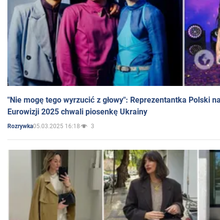
"Nie mogę tego wyrzucić z głowy": Reprezentantka Polski n
Eurowizji 2025 chwali piosenkę Ukrainy
05.03.2025 16:18
3
Rozrywka