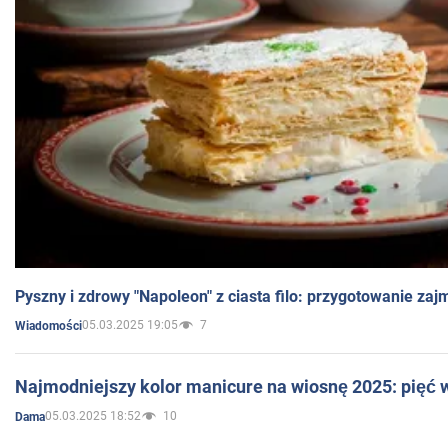
Pyszny i zdrowy "Napoleon" z ciasta filo: przygotowanie zaj
05.03.2025 19:05
7
Wiadomości
Najmodniejszy kolor manicure na wiosnę 2025: pięć
05.03.2025 18:52
10
Dama