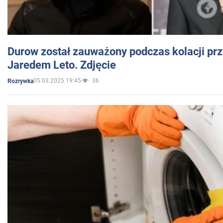
Durow został zauważony podczas kolacji prz
Jaredem Leto. Zdjęcie
05.03.2025 19:45
36
Rozrywka