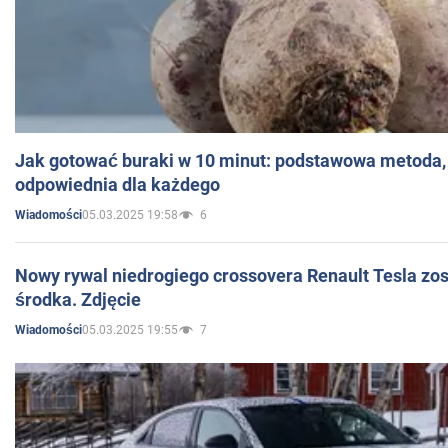
Jak gotować buraki w 10 minut: podstawowa metoda, 
odpowiednia dla każdego
05.03.2025 19:58
6
Wiadomości
Nowy rywal niedrogiego crossovera Renault Tesla zo
środka. Zdjęcie
05.03.2025 19:55
7
Wiadomości