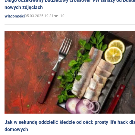
Długo oczekiwany budżetowy crossover VW tańszy od Dust
nowych zdjęciach
05.03.2025 19:31
10
Wiadomości
Jak w sekundę oddzielić śledzie od ości: prosty life hack d
domowych