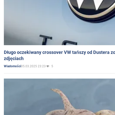
Długo oczekiwany crossover VW tańszy od Dustera zo
zdjęciach
05.03.2025 23:23
5
Wiadomości