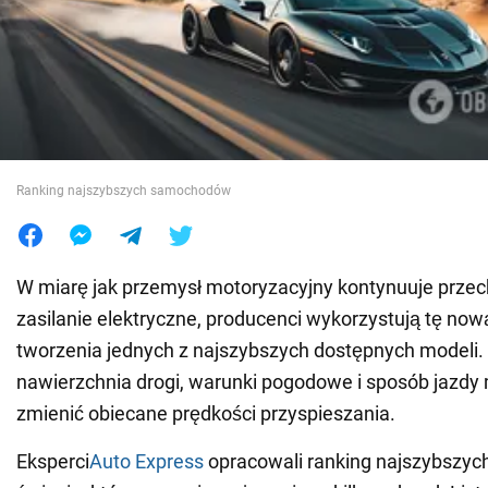
Wojna na Ukrainie
Świat
Jedzenie
Ranking najszybszych samochodów
W miarę jak przemysł motoryzacyjny kontynuuje prze
zasilanie elektryczne, producenci wykorzystują tę now
tworzenia jednych z najszybszych dostępnych modeli.
nawierzchnia drogi, warunki pogodowe i sposób jazd
zmienić obiecane prędkości przyspieszania.
Eksperci
Auto Express
opracowali ranking najszybszy