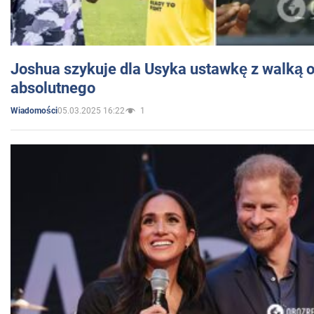
Joshua szykuje dla Usyka ustawkę z walką o 
absolutnego
05.03.2025 16:22
1
Wiadomości