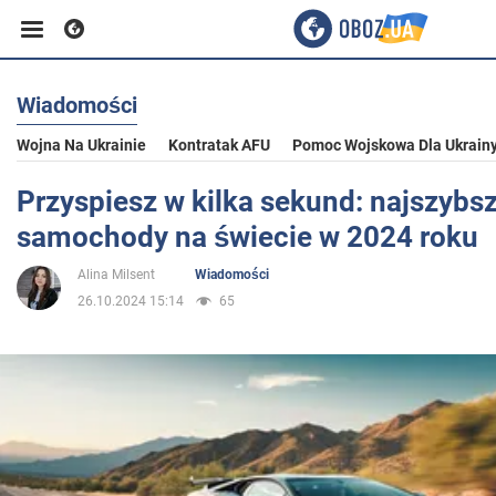
Wiadomości
Biznes
Wojna Na Ukrainie
Kontratak AFU
Pomoc Wojskowa Dla Ukrain
Sport
Przyspiesz w kilka sekund: najszybs
samochody na świecie w 2024 roku
Rozrywka
Alina Milsent
Wiadomości
26.10.2024 15:14
65
Życie
Polityka
Społeczeństwo