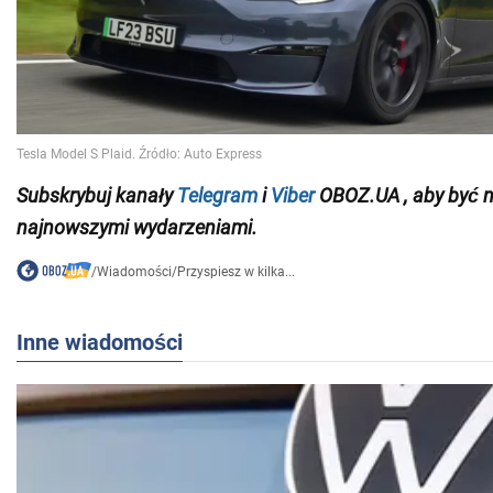
Subskrybuj
kanały
Telegram
i
Viber
OBOZ.UA
, aby być 
najnowszymi wydarzeniami.
/
Wiadomości
/
Przyspiesz w kilka...
Inne wiadomości