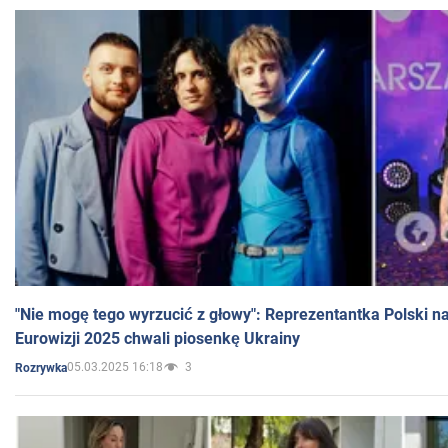
"Nie mogę tego wyrzucić z głowy": Reprezentantka Polski n
Eurowizji 2025 chwali piosenkę Ukrainy
05.03.2025 16:18
3
Rozrywka