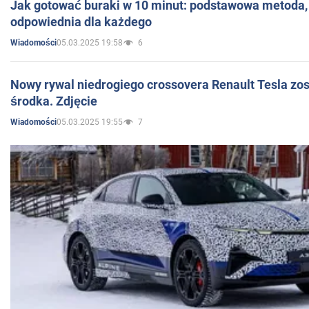
Jak gotować buraki w 10 minut: podstawowa metoda, 
odpowiednia dla każdego
05.03.2025 19:58
6
Wiadomości
Nowy rywal niedrogiego crossovera Renault Tesla zo
środka. Zdjęcie
05.03.2025 19:55
7
Wiadomości