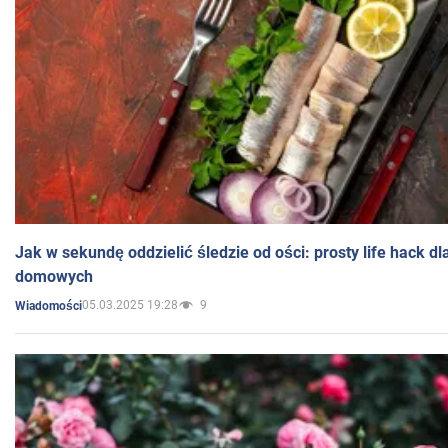
Jak w sekundę oddzielić śledzie od ości: prosty life hack d
domowych
05.03.2025 19:28
9
Wiadomości