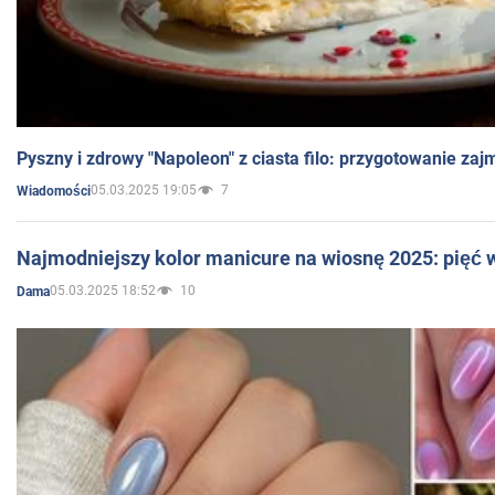
Pyszny i zdrowy "Napoleon" z ciasta filo: przygotowanie zaj
05.03.2025 19:05
7
Wiadomości
Najmodniejszy kolor manicure na wiosnę 2025: pięć
05.03.2025 18:52
10
Dama