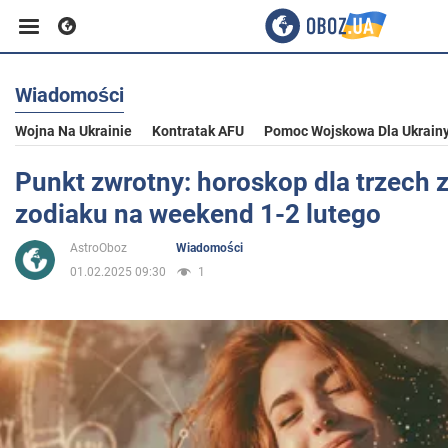
Wiadomości
Biznes
Wojna Na Ukrainie
Kontratak AFU
Pomoc Wojskowa Dla Ukrain
Sport
Punkt zwrotny: horoskop dla trzech
zodiaku na weekend 1-2 lutego
Rozrywka
AstroOboz
Wiadomości
01.02.2025 09:30
1
Życie
Polityka
Społeczeństwo