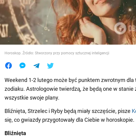
Wojna na Ukrainie
Świat
Jedzenie
Horoskop. Źródło: Stworzony przy pomocy sztucznej inteligencji
Weekend 1-2 lutego może być punktem zwrotnym dla 
zodiaku. Astrologowie twierdzą, że będą one w stanie
wszystkie swoje plany.
Bliźnięta, Strzelec i Ryby będą miały szczęście, pisze
K
się, co gwiazdy przygotowały dla Ciebie w horoskopie.
Bliźnięta