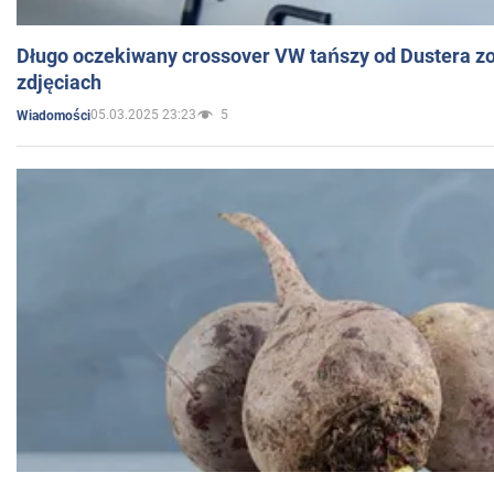
Długo oczekiwany crossover VW tańszy od Dustera zo
zdjęciach
05.03.2025 23:23
5
Wiadomości