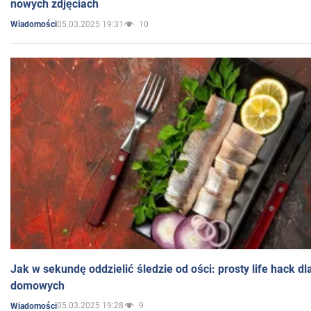
nowych zdjęciach
05.03.2025 19:31
10
Wiadomości
Jak w sekundę oddzielić śledzie od ości: prosty life hack d
domowych
05.03.2025 19:28
9
Wiadomości