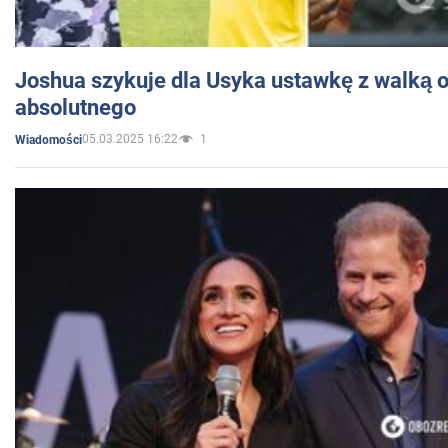
Joshua szykuje dla Usyka ustawkę z walką o 
absolutnego
05.03.2025 16:22
1
Wiadomości