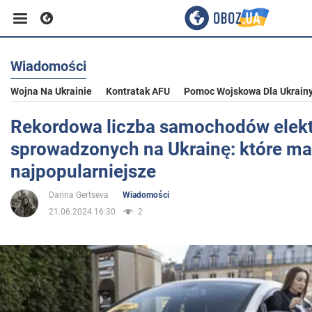
Wiadomości
Biznes
Wojna Na Ukrainie
Kontratak AFU
Pomoc Wojskowa Dla Ukrain
Sport
Rekordowa liczba samochodów elek
sprowadzonych na Ukrainę: które ma
Rozrywka
najpopularniejsze
Darina Gertseva
Wiadomości
Życie
21.06.2024 16:30
2
Polityka
Społeczeństwo