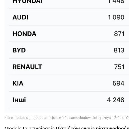
Modele te przyciągają Ukraińców
swoją niezawodności