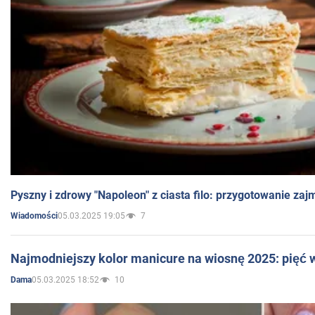
Pyszny i zdrowy "Napoleon" z ciasta filo: przygotowanie zaj
05.03.2025 19:05
7
Wiadomości
Najmodniejszy kolor manicure na wiosnę 2025: pięć
05.03.2025 18:52
10
Dama