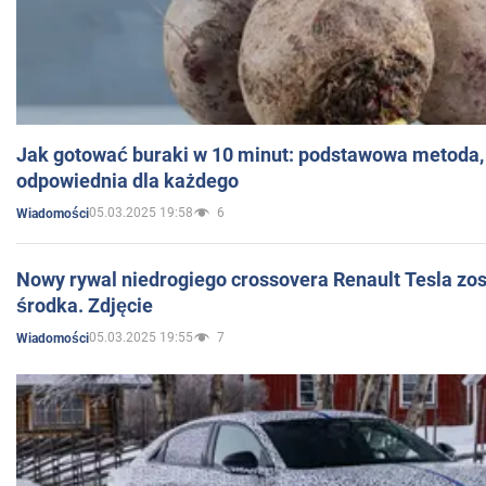
Jak gotować buraki w 10 minut: podstawowa metoda, 
odpowiednia dla każdego
05.03.2025 19:58
6
Wiadomości
Nowy rywal niedrogiego crossovera Renault Tesla zo
środka. Zdjęcie
05.03.2025 19:55
7
Wiadomości