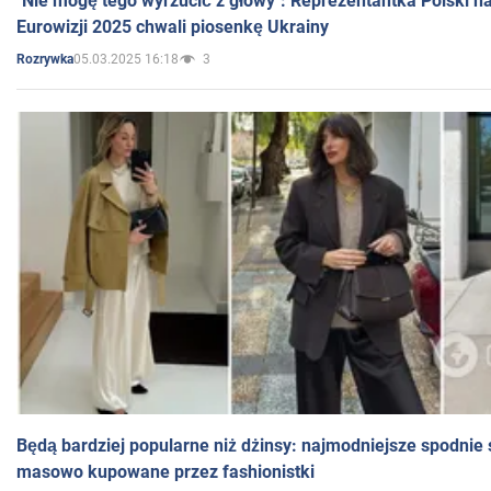
"Nie mogę tego wyrzucić z głowy": Reprezentantka Polski n
Eurowizji 2025 chwali piosenkę Ukrainy
05.03.2025 16:18
3
Rozrywka
Będą bardziej popularne niż dżinsy: najmodniejsze spodnie 
masowo kupowane przez fashionistki