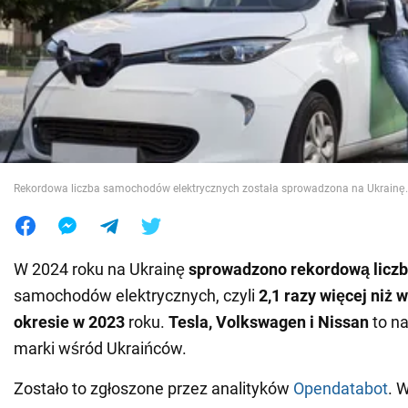
Wojna na Ukrainie
Świat
Jedzenie
Rekordowa liczba samochodów elektrycznych została sprowadzona na Ukrainę. 
W 2024 roku na Ukrainę
sprowadzono
rekordową liczbę
samochodów elektrycznych, czyli
2,1 razy więcej niż
okresie w 2023
roku.
Tesla, Volkswagen i Nissan
to na
marki wśród Ukraińców.
Zostało to zgłoszone przez analityków
Opendatabot
. 