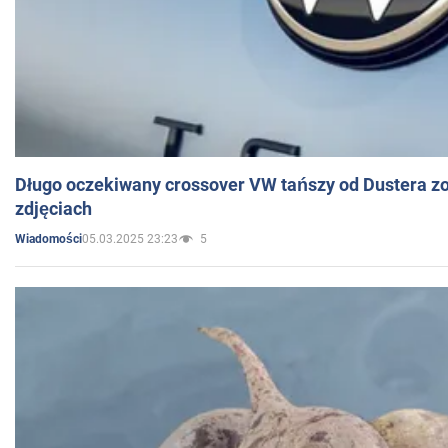
Długo oczekiwany crossover VW tańszy od Dustera zo
zdjęciach
05.03.2025 23:23
5
Wiadomości