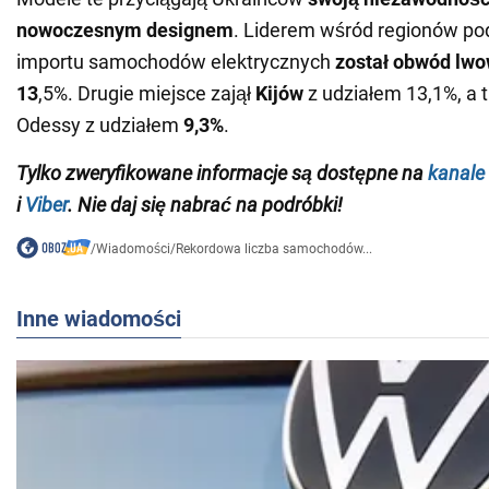
nowoczesnym designem
. Liderem wśród regionów p
importu samochodów elektrycznych
został obwód lwo
13
,5%. Drugie miejsce zajął
Kijów
z udziałem 13,1%, a t
Odessy z udziałem
9,3%
.
Tylko zweryfikowane informacje są dostępne na
kanale
i
Viber
. Nie daj się nabrać na podróbki!
/
Wiadomości
/
Rekordowa liczba samochodów...
Inne wiadomości