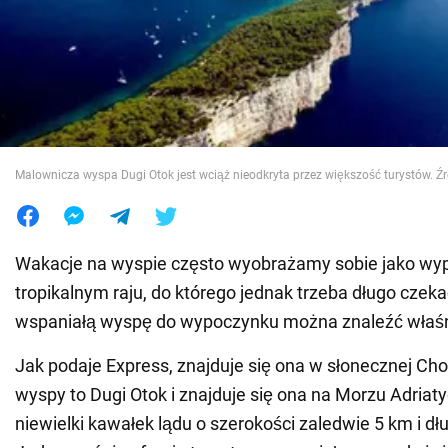
Wojna na Ukrainie
Świat
Jedzenie
Malownicza wyspa Dugi Otok jest wciąż nieodkryta przez większość turystów. Źró
Wakacje na wyspie często wyobrażamy sobie jako wy
tropikalnym raju, do którego jednak trzeba długo cze
wspaniałą wyspę do wypoczynku można znaleźć właśn
Jak podaje Express, znajduje się ona w słonecznej Cho
wyspy to Dugi Otok i znajduje się ona na Morzu Adriaty
niewielki kawałek lądu o szerokości zaledwie 5 km i dł