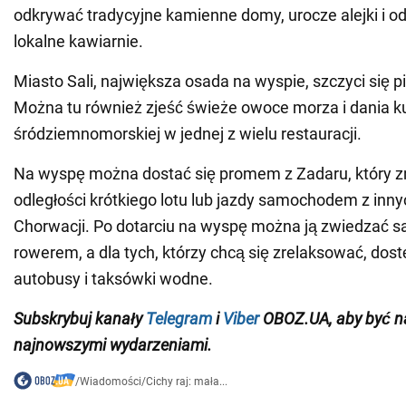
odkrywać tradycyjne kamienne domy, urocze alejki i o
lokalne kawiarnie.
Miasto Sali, największa osada na wyspie, szczyci się 
Można tu również zjeść świeże owoce morza i dania k
śródziemnomorskiej w jednej z wielu restauracji.
Na wyspę można dostać się promem z Zadaru, który zn
odległości krótkiego lotu lub jazdy samochodem z inny
Chorwacji. Po dotarciu na wyspę można ją zwiedzać
rowerem, a dla tych, którzy chcą się zrelaksować, dost
autobusy i taksówki wodne.
Subskrybuj
kanały
Telegram
i
Viber
OBOZ.UA
, aby być n
najnowszymi wydarzeniami.
/
Wiadomości
/
Cichy raj: mała...