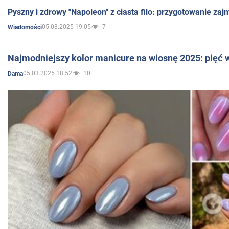
Pyszny i zdrowy "Napoleon" z ciasta filo: przygotowanie zaj
05.03.2025 19:05
7
Wiadomości
Najmodniejszy kolor manicure na wiosnę 2025: pięć
05.03.2025 18:52
10
Dama