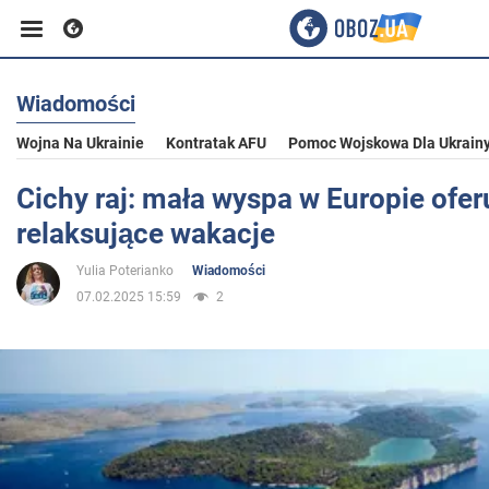
Wiadomości
Biznes
Wojna Na Ukrainie
Kontratak AFU
Pomoc Wojskowa Dla Ukrain
Sport
Cichy raj: mała wyspa w Europie ofer
relaksujące wakacje
Rozrywka
Yulia Poterianko
Wiadomości
07.02.2025 15:59
2
Życie
Polityka
Społeczeństwo