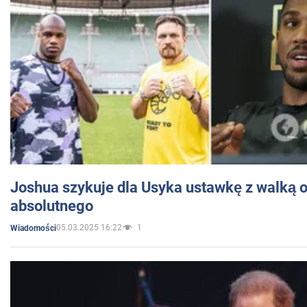
Joshua szykuje dla Usyka ustawkę z walką o 
absolutnego
05.03.2025 16:22
1
Wiadomości