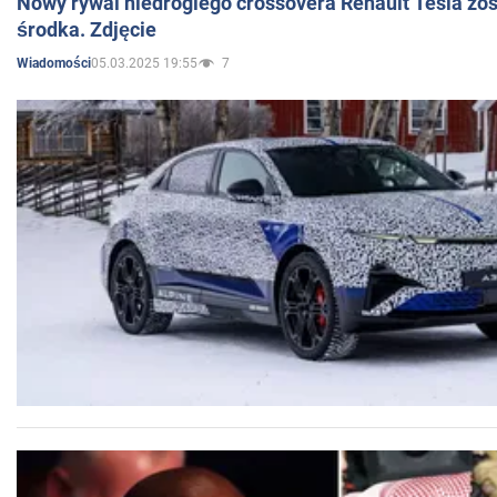
Nowy rywal niedrogiego crossovera Renault Tesla zo
środka. Zdjęcie
05.03.2025 19:55
7
Wiadomości