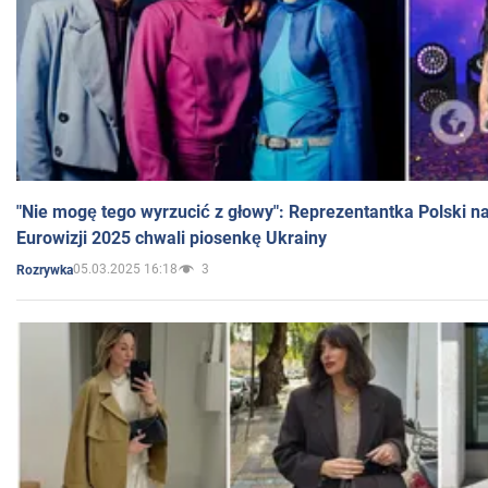
"Nie mogę tego wyrzucić z głowy": Reprezentantka Polski n
Eurowizji 2025 chwali piosenkę Ukrainy
05.03.2025 16:18
3
Rozrywka