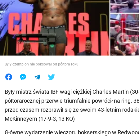
Wojna na Ukrainie
Świat
Jedzenie
Były czempion nie boksował od półtora roku
Były mistrz świata IBF wagi ciężkiej Charles Martin (30
półtorarocznej przerwie triumfalnie powrócił na ring. 3
przed czasem rozprawił się ze swoim 43-letnim roda
McKinneyem (17-9-3, 13 KO)
Główne wydarzenie wieczoru bokserskiego w Redwood C