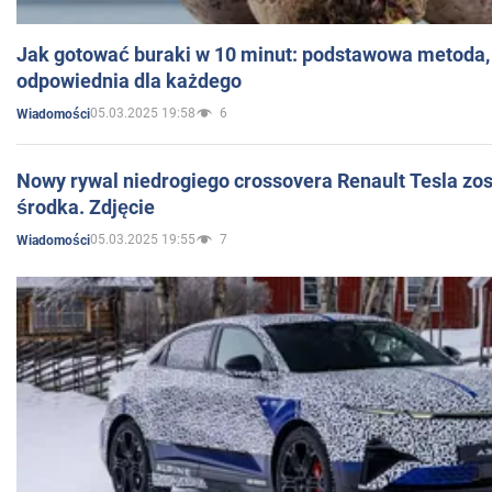
Jak gotować buraki w 10 minut: podstawowa metoda, 
odpowiednia dla każdego
05.03.2025 19:58
6
Wiadomości
Nowy rywal niedrogiego crossovera Renault Tesla zo
środka. Zdjęcie
05.03.2025 19:55
7
Wiadomości