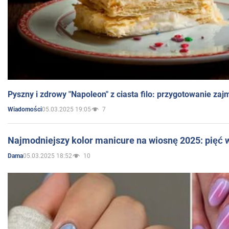
Pyszny i zdrowy "Napoleon" z ciasta filo: przygotowanie zaj
05.03.2025 19:05
7
Wiadomości
Najmodniejszy kolor manicure na wiosnę 2025: pięć
05.03.2025 18:52
10
Dama