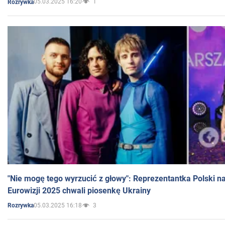
05.03.2025 16:20
1
Rozrywka
"Nie mogę tego wyrzucić z głowy": Reprezentantka Polski n
Eurowizji 2025 chwali piosenkę Ukrainy
05.03.2025 16:18
3
Rozrywka