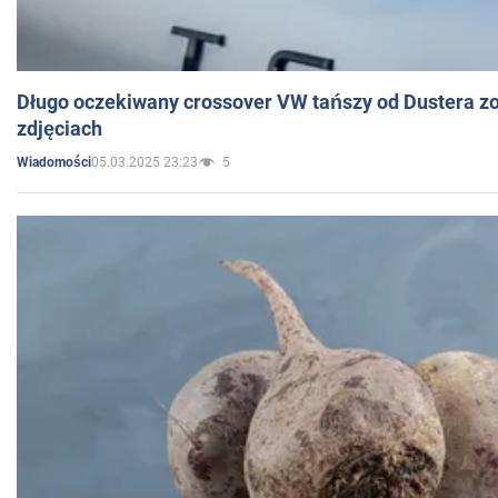
Długo oczekiwany crossover VW tańszy od Dustera zo
zdjęciach
05.03.2025 23:23
5
Wiadomości