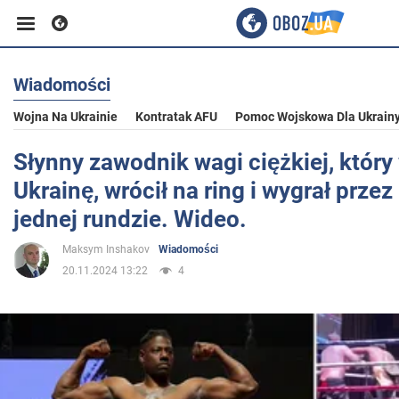
Wiadomości
Biznes
Wojna Na Ukrainie
Kontratak AFU
Pomoc Wojskowa Dla Ukrain
Sport
Słynny zawodnik wagi ciężkiej, który
Ukrainę, wrócił na ring i wygrał prze
Rozrywka
jednej rundzie. Wideo.
Maksym Inshakov
Wiadomości
Życie
20.11.2024 13:22
4
Polityka
Społeczeństwo