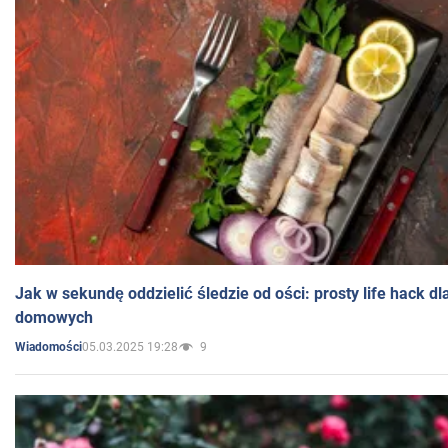
Jak w sekundę oddzielić śledzie od ości: prosty life hack d
domowych
05.03.2025 19:28
9
Wiadomości