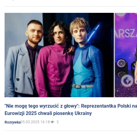
"Nie mogę tego wyrzucić z głowy": Reprezentantka Polski n
Eurowizji 2025 chwali piosenkę Ukrainy
05.03.2025 16:18
3
Rozrywka