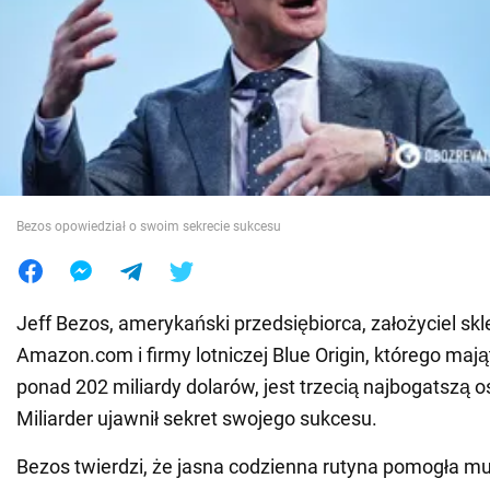
Wojna na Ukrainie
Świat
Jedzenie
Bezos opowiedział o swoim sekrecie sukcesu
Jeff Bezos, amerykański przedsiębiorca, założyciel sk
Amazon.com i firmy lotniczej Blue Origin, którego mają
ponad 202 miliardy dolarów, jest trzecią najbogatszą o
Miliarder ujawnił sekret swojego sukcesu.
Bezos twierdzi, że jasna codzienna rutyna pomogła mu