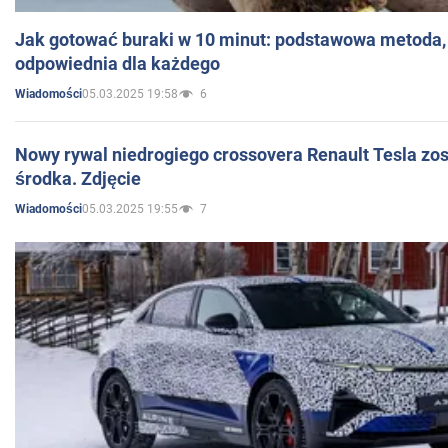
Jak gotować buraki w 10 minut: podstawowa metoda, 
odpowiednia dla każdego
05.03.2025 19:58
6
Wiadomości
Nowy rywal niedrogiego crossovera Renault Tesla zo
środka. Zdjęcie
05.03.2025 19:55
7
Wiadomości