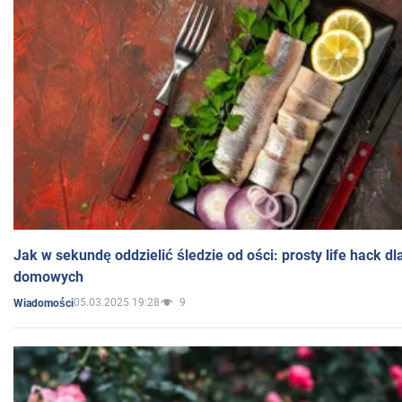
Jak w sekundę oddzielić śledzie od ości: prosty life hack d
domowych
05.03.2025 19:28
9
Wiadomości