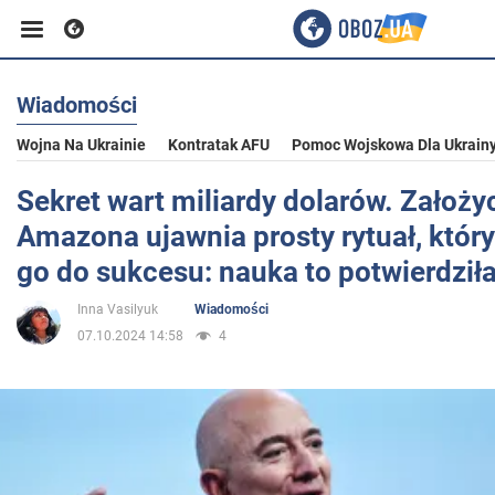
Wiadomości
Biznes
Wojna Na Ukrainie
Kontratak AFU
Pomoc Wojskowa Dla Ukrain
Sport
Sekret wart miliardy dolarów. Założyc
Amazona ujawnia prosty rytuał, któr
Rozrywka
go do sukcesu: nauka to potwierdził
Inna Vasilyuk
Wiadomości
Życie
07.10.2024 14:58
4
Polityka
Społeczeństwo