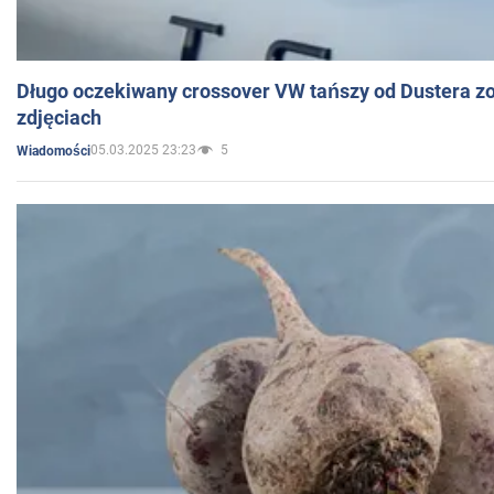
Długo oczekiwany crossover VW tańszy od Dustera zo
zdjęciach
05.03.2025 23:23
5
Wiadomości