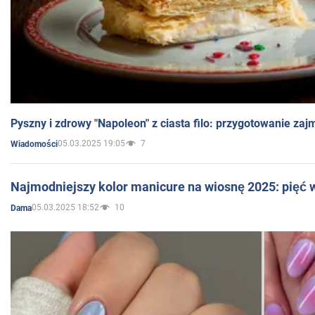
Pyszny i zdrowy "Napoleon" z ciasta filo: przygotowanie zaj
05.03.2025 19:05
7
Wiadomości
Najmodniejszy kolor manicure na wiosnę 2025: pięć
05.03.2025 18:52
10
Dama