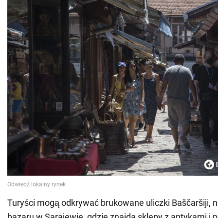
Turyści mogą odkrywać brukowane uliczki Baščaršiji, 
bazaru w Sarajewie, gdzie znajdą sklepy z antykami i 