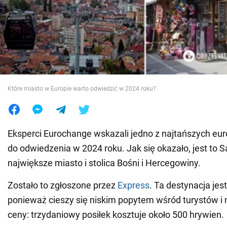
Wojna na Ukrainie
Świat
Jedzenie
Które miasto w Europie warto odwiedzić w 2024 roku?
Eksperci Eurochange wskazali jedno z najtańszych eur
do odwiedzenia w 2024 roku. Jak się okazało, jest to S
największe miasto i stolica Bośni i Hercegowiny.
Zostało to zgłoszone przez
Express
. Ta destynacja jes
ponieważ cieszy się niskim popytem wśród turystów i
ceny: trzydaniowy posiłek kosztuje około 500 hrywien.