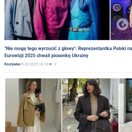
"Nie mogę tego wyrzucić z głowy": Reprezentantka Polski n
Eurowizji 2025 chwali piosenkę Ukrainy
05.03.2025 16:18
3
Rozrywka