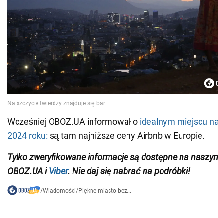
Wcześniej OBOZ.UA informował o
idealnym miejscu na
2024 roku:
są tam najniższe ceny Airbnb w Europie.
Tylko zweryfikowane informacje są dostępne na nasz
OBOZ.UA i
Viber
. Nie daj się nabrać na podróbki!
/
Wiadomości
/
Piękne miasto bez...