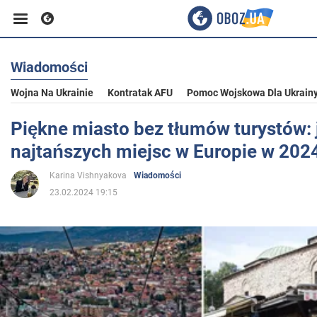
Wiadomości
Biznes
Wojna Na Ukrainie
Kontratak AFU
Pomoc Wojskowa Dla Ukrain
Sport
Piękne miasto bez tłumów turystów: 
najtańszych miejsc w Europie w 2024
Rozrywka
Karina Vishnyakova
Wiadomości
23.02.2024 19:15
Życie
Polityka
Społeczeństwo