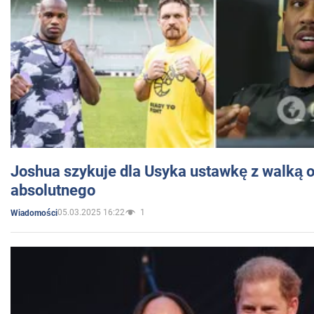
Joshua szykuje dla Usyka ustawkę z walką o 
absolutnego
05.03.2025 16:22
1
Wiadomości