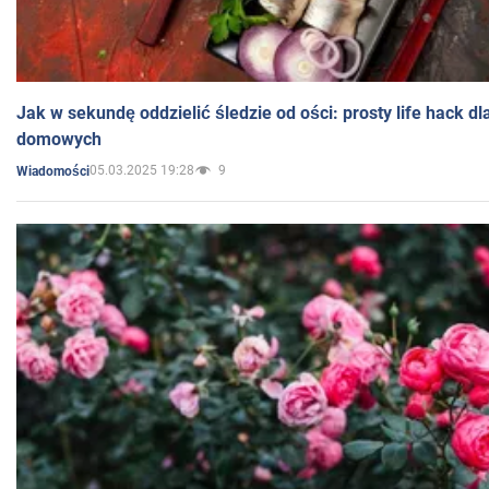
Jak w sekundę oddzielić śledzie od ości: prosty life hack d
domowych
05.03.2025 19:28
9
Wiadomości