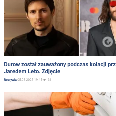
Durow został zauważony podczas kolacji prz
Jaredem Leto. Zdjęcie
05.03.2025 19:45
36
Rozrywka