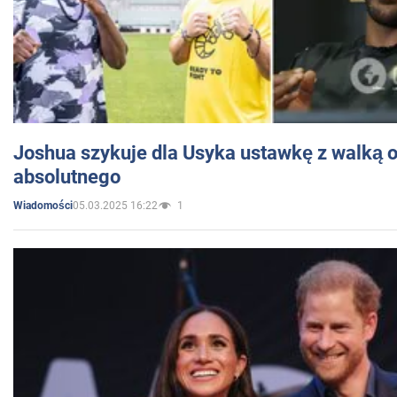
Joshua szykuje dla Usyka ustawkę z walką o 
absolutnego
05.03.2025 16:22
1
Wiadomości