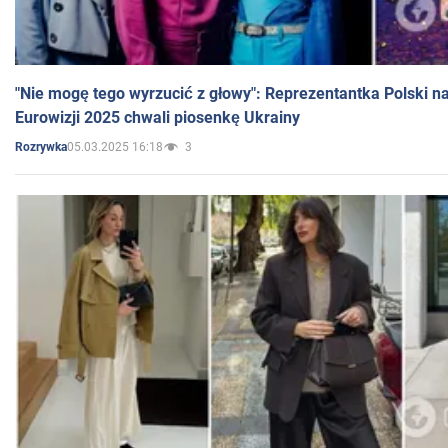
"Nie mogę tego wyrzucić z głowy": Reprezentantka Polski n
Eurowizji 2025 chwali piosenkę Ukrainy
05.03.2025 16:18
3
Rozrywka