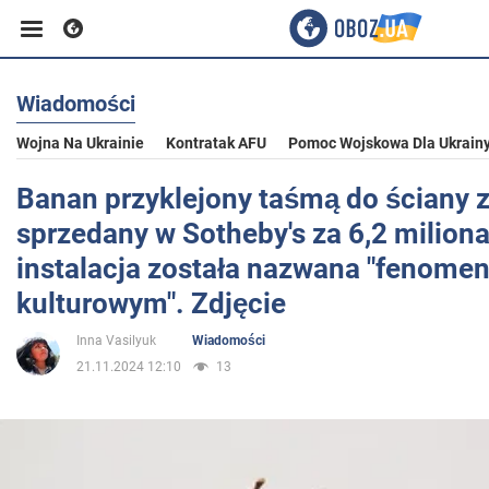
Wiadomości
Biznes
Wojna Na Ukrainie
Kontratak AFU
Pomoc Wojskowa Dla Ukrain
Sport
Banan przyklejony taśmą do ściany z
sprzedany w Sotheby's za 6,2 miliona
Rozrywka
instalacja została nazwana "fenome
kulturowym". Zdjęcie
Życie
Inna Vasilyuk
Wiadomości
21.11.2024 12:10
13
Polityka
Społeczeństwo