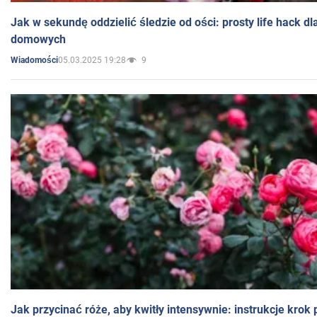
Jak w sekundę oddzielić śledzie od ości: prosty life hack d
domowych
05.03.2025 19:28
9
Wiadomości
Jak przycinać róże, aby kwitły intensywnie: instrukcje krok