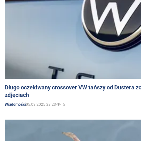
Długo oczekiwany crossover VW tańszy od Dustera zo
zdjęciach
05.03.2025 23:23
5
Wiadomości