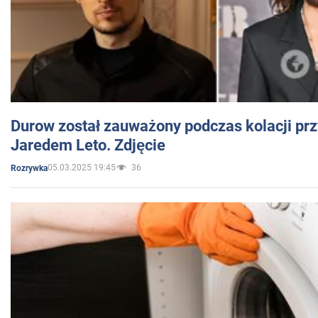
Durow został zauważony podczas kolacji prz
Jaredem Leto. Zdjęcie
05.03.2025 19:45
36
Rozrywka